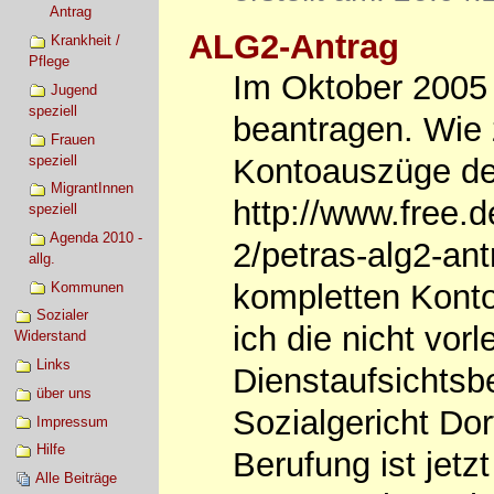
Antrag
ALG2-Antrag
Krankheit /
Pflege
Im Oktober 2005 
Jugend
speziell
beantragen. Wie 
Frauen
speziell
Kontoauszüge der
MigrantInnen
http://www.free.d
speziell
Agenda 2010 -
2/petras-alg2-ant
allg.
kompletten Kont
Kommunen
Sozialer
ich die nicht vor
Widerstand
Links
Dienstaufsichts
über uns
Sozialgericht Do
Impressum
Hilfe
Berufung ist jetz
Alle Beiträge