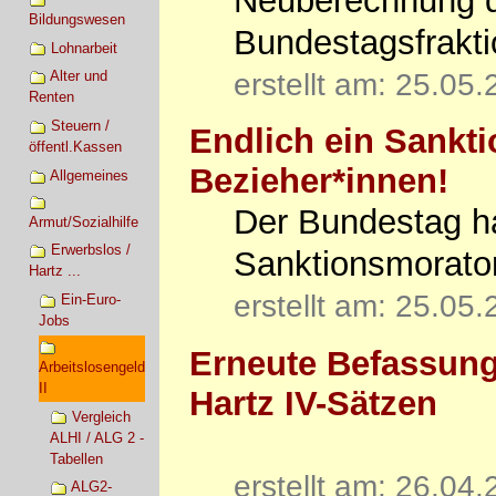
Neuberechnung d
Bildungswesen
Bundestagsfrakti
Lohnarbeit
erstellt am: 25.05
Alter und
Renten
Steuern /
Endlich ein Sankti
öffentl.Kassen
Bezieher*innen!
Allgemeines
Der Bundestag ha
Armut/Sozialhilfe
Erwerbslos /
Sanktionsmorato
Hartz ...
erstellt am: 25.05
Ein-Euro-
Jobs
Erneute Befassung
Arbeitslosengeld
II
Hartz IV-Sätzen
Vergleich
ALHI / ALG 2 -
Tabellen
erstellt am: 26.04
ALG2-