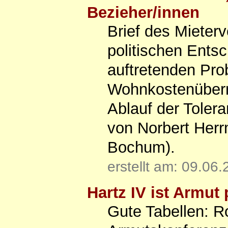
Bezieher/innen
Brief des Mieter
politischen Ents
auftretenden Prob
Wohnkostenübern
Ablauf der Toler
von Norbert Her
Bochum).
erstellt am: 09.06
Hartz IV ist Armut 
Gute Tabellen: R