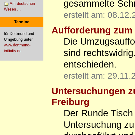
gesammelte Schri
Am deutschen
Wesen ...
erstellt am: 08.12
Termine
Aufforderung zum
für Dortmund und
Die Umzugsauffo
Umgebung unter
www.dortmund-
sind rechtswidri
initiativ.de
entschieden.
erstellt am: 29.11
Untersuchungen zu
Freiburg
Der Runde Tisch 
Untersuchung zu 