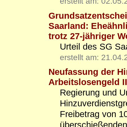
erstellt am: 02.05
Grundsatzentschei
Saarland: Eheähnl
trotz 27-jähriger
Urteil des SG Sa
erstellt am: 21.04
Neufassung der Hi
Arbeitslosengeld I
Regierung und Un
Hinzuverdienstgr
Freibetrag von 1
überschießenden