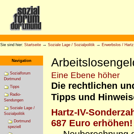
Direkt
zum
Inhalt
|
Direkt
zur
Sektionen
Benutzerspezifische
Navigation
Werkzeuge
→
→
Sie sind hier:
Startseite
Soziale Lage / Sozialpolitik
Erwerbslos / Hartz 
Arbeitslosengeld
Navigation
Eine Ebene höher
Sozialforum
Dortmund
Die rechtlichen u
Tipps
Tipps und Hinweise
Radio-
Sendungen
Soziale Lage /
Hartz-IV-Sonderzah
Sozialpolitik
687 Euro erhöhen!
Dortmund
speziell