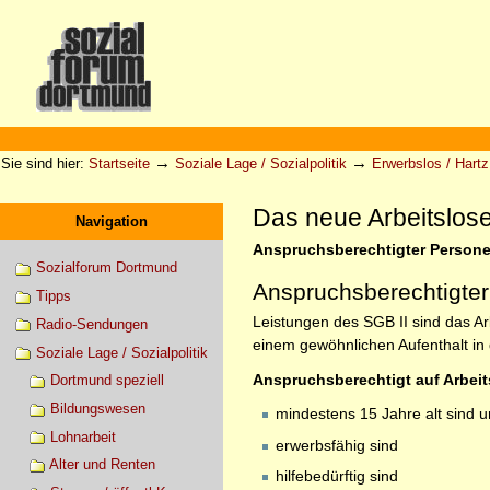
Direkt
zum
Inhalt
|
Direkt
zur
Sektionen
Benutzerspezifische
Navigation
Werkzeuge
→
→
Sie sind hier:
Startseite
Soziale Lage / Sozialpolitik
Erwerbslos / Hartz 
Das neue Arbeitslosen
Navigation
Anspruchsberechtigter Persone
Sozialforum Dortmund
Anspruchsberechtigter
Tipps
Leistungen des SGB II sind das Ar
Radio-Sendungen
einem gewöhnlichen Aufenthalt in 
Soziale Lage / Sozialpolitik
Anspruchsberechtigt auf Arbeit
Dortmund speziell
Bildungswesen
mindestens 15 Jahre alt sind 
Lohnarbeit
erwerbsfähig sind
Alter und Renten
hilfebedürftig sind