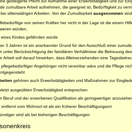
eine gesteigerte Pflicht zur Aufnahme einer Erwerbstätigkeit und zur E
 jede zumutbare Arbeit aufnehmen, die geeignet ist, Bedürftigkeit zu ve
 bei sittenwidrigen Arbeiten. Von der Zumutbarkeit
ausgenommen
sind
febedürftige von seinen Kräften her nicht in der Lage ist die einem Hi
hweren würden,
 eines Kindes gefährden würde
er 3 Jahren ist ein anerkannter Grund für den Ausschluß einer zumutbar
n unter Berücksichtigung der familiären Verhältnisse die Betreuung des
 für Arbeit soll darauf hinwirken, dass Alleinerziehenden eine Tagesbet
 pflegebedürftiger Angehöriger nicht vereinbar wäre und die Pflege ni
entgegensteht
beiten
gehören auch Erwerbstätigkeiten und Maßnahmen zur Eingliede
uletzt ausgeübten Erwerbstätigkeit entsprechen
ten Beruf und der erworbenen Qualifikation als geringwertiger anzusehe
 entfernt vom Wohnort ist als ein früherer Beschäftigungsort
nstiger sind als bei bisherigen Beschäftigungen
sonenkreis