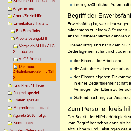
Steuern / öffentl.Kassen
ihren gewöhnlichen Aufenthalt
Allgemeines
Begriff der Erwerbsfähi
Armut/Sozialhilfe
Erwerbslos / Hartz ...
Erwerbsfähig ist, wer nicht wegen
mindestens zu einem 3 Stunden - Ar
Ein-Euro-Jobs
Anspruchsberechtigten gehören dam
Arbeitslosengeld II
Hilfebedürftig sind nach dem SGB 
Vergleich ALHI / ALG
Bedarfsgemeinschaft nicht oder ni
2 - Tabellen
ALG2-Antrag
der Einsatz der Arbeitskraft
Das neue
die Aufnahme einer zumutbaren
Arbeitslosengeld II - Teil
der Einsatz eigenen Einkomme
2
in einer Bedarfsgemeinschaft
Krankheit / Pflege
Vermögen der Eltern zu berücks
Jugend speziell
Geltendmachung von Ansprüche
Frauen speziell
Zum Personenkreis hil
MigrantInnen speziell
Agenda 2010 - allg.
Der Begriff der Hilfebedürftigkeit st
vom Begriff her schon dann als be
Kommunen
abzusichern und Leistungen des Ar
Sozialer Widerstand