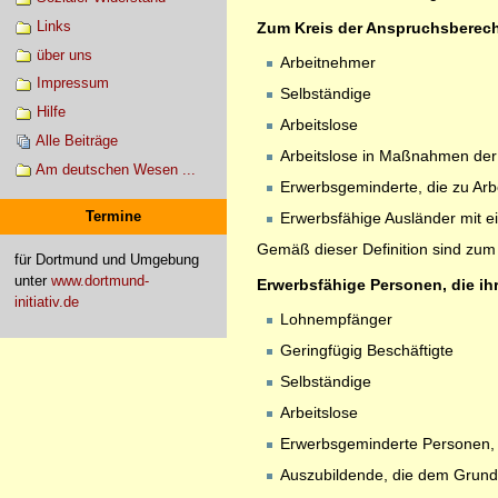
Links
Zum Kreis der Anspruchsberecht
über uns
Arbeitnehmer
Impressum
Selbständige
Hilfe
Arbeitslose
Alle Beiträge
Arbeitslose in Maßnahmen der 
Am deutschen Wesen ...
Erwerbsgeminderte, die zu Arbe
Termine
Erwerbsfähige Ausländer mit 
Gemäß dieser Definition sind zum 
für Dortmund und Umgebung
unter
www.dortmund-
Erwerbsfähige Personen, die ih
initiativ.de
Lohnempfänger
Geringfügig Beschäftigte
Selbständige
Arbeitslose
Erwerbsgeminderte Personen, d
Auszubildende, die dem Grunde