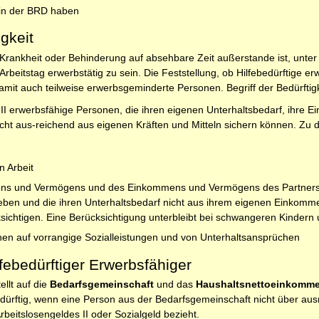
 in der BRD haben
gkeit
 Krankheit oder Behinderung auf absehbare Zeit außerstande ist, unte
beitstag erwerbstätig zu sein. Die Feststellung, ob Hilfebedürftige erwer
it auch teilweise erwerbsgeminderte Personen. Begriff der Bedürftigk
II erwerbsfähige Personen, die ihren eigenen Unterhaltsbedarf, ihre E
cht aus-reichend aus eigenen Kräften und Mitteln sichern können. Zu 
 Arbeit
ns und Vermögens und des Einkommens und Vermögens des Partners (Bei
 leben und die ihren Unterhaltsbedarf nicht aus ihrem eigenen Eink
ichtigen. Eine Berücksichtigung unterbleibt bei schwangeren Kindern u
n auf vorrangige Sozialleistungen und von Unterhaltsansprüchen
febedürftiger Erwerbsfähiger
ellt auf die
Bedarfsgemeinschaft
und das
Haushaltsnettoeinkomm
dürftig, wenn eine Person aus der Bedarfsgemeinschaft nicht über aus
beitslosengeldes II oder Sozialgeld bezieht.