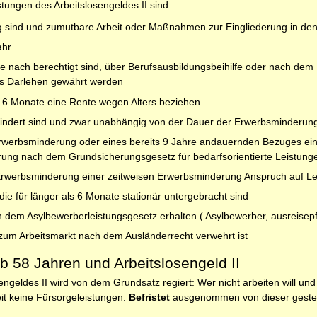
stungen des Arbeitslosengeldes II sind
llig sind und zumutbare Arbeit oder Maßnahmen zur Eingliederung in de
ahr
e nach berechtigt sind, über Berufsausbildungsbeihilfe oder nach d
ls Darlehen gewährt werden
als 6 Monate eine Rente wegen Alters beziehen
mindert sind und zwar unabhängig von der Dauer der Erwerbsminderun
Erwerbsminderung oder eines bereits 9 Jahre andauernden Bezuges ein
ung nach dem Grundsicherungsgesetz für bedarfsorientierte Leistunge
 Erwerbsminderung einer zeitweisen Erwerbsminderung Anspruch auf Lei
die für länger als 6 Monate stationär untergebracht sind
 dem Asylbewerberleistungsgesetz erhalten ( Asylbewerber, ausreisepfl
um Arbeitsmarkt nach dem Ausländerrecht verwehrt ist
b 58 Jahren und Arbeitslosengeld II
ngeldes II wird von dem Grundsatz regiert: Wer nicht arbeiten will und 
keit keine Fürsorgeleistungen.
Befristet
ausgenommen von dieser gesteige