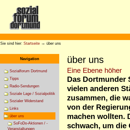
Direkt
zum
Inhalt
|
Direkt
zur
Sektionen
Benutzerspezifische
Navigation
Werkzeuge
→
Sie sind hier:
Startseite
über uns
über uns
Navigation
Eine Ebene höher
Sozialforum Dortmund
Das Dortmunder So
Tipps
Radio-Sendungen
vielen anderen S
Soziale Lage / Sozialpolitik
zusammen, die wa
Sozialer Widerstand
von der Regierun
Links
machen wollten. D
über uns
SoFoDo-Aktionen / -
schwach, um die 
Veranstaltungen