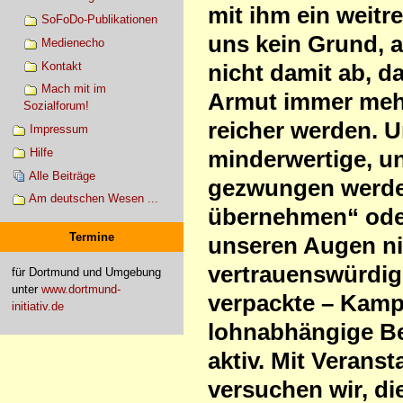
mit ihm ein weit
SoFoDo-Publikationen
uns kein Grund, 
Medienecho
Kontakt
nicht damit ab, d
Mach mit im
Armut immer mehr
Sozialforum!
reicher werden. 
Impressum
Hilfe
minderwertige, u
Alle Beiträge
gezwungen werde
Am deutschen Wesen ...
übernehmen“ oder 
Termine
unseren Augen nic
vertrauenswürdig
für Dortmund und Umgebung
unter
www.dortmund-
verpackte – Kamp
initiativ.de
lohnabhängige Be
aktiv. Mit Verans
versuchen wir, d