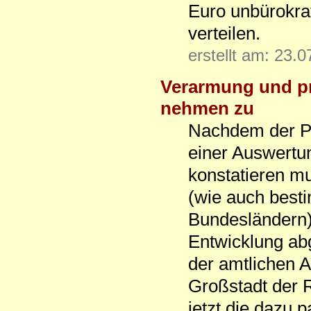
Euro unbürokrat
verteilen.
erstellt am: 23.
Verarmung und pr
nehmen zu
Nachdem der Pa
einer Auswertu
konstatieren m
(wie auch best
Bundesländern
Entwicklung ab
der amtlichen A
Großstadt der R
jetzt die dazu 