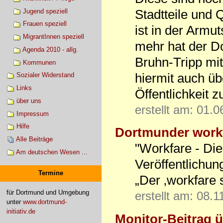
Stadtteile und 
Jugend speziell
Frauen speziell
ist in der Armu
MigrantInnen speziell
mehr hat der D
Agenda 2010 - allg.
Bruhn-Tripp mit
Kommunen
hiermit auch ü
Sozialer Widerstand
Links
Öffentlichkeit 
über uns
erstellt am: 01.
Impressum
Hilfe
Dortmunder work
Alle Beiträge
"Workfare - Dien
Am deutschen Wesen ...
Veröffentlichu
Termine
„Der ‚workfare 
für Dortmund und Umgebung
erstellt am: 08.
unter
www.dortmund-
initiativ.de
Monitor-Beitrag 