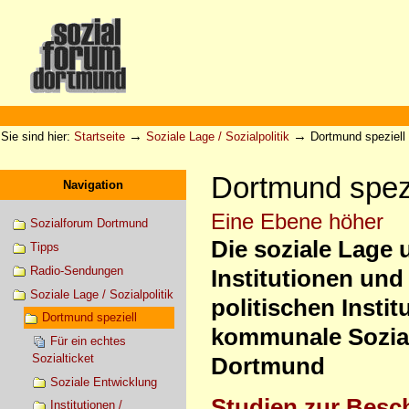
Direkt
zum
Inhalt
|
Direkt
zur
Sektionen
Benutzerspezifische
Navigation
Werkzeuge
→
→
Sie sind hier:
Startseite
Soziale Lage / Sozialpolitik
Dortmund speziell
Dortmund spezi
Navigation
Eine Ebene höher
Sozialforum Dortmund
Die soziale Lage u
Tipps
Radio-Sendungen
Institutionen und 
Soziale Lage / Sozialpolitik
politischen Instit
Dortmund speziell
kommunale Sozialpol
Für ein echtes
Sozialticket
Dortmund
Soziale Entwicklung
Studien zur Besch
Institutionen /