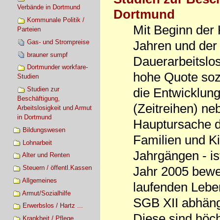
Verbände in Dortmund
Dortmund
Kommunale Politik /
Mit Beginn der 
Parteien
Gas- und Strompreise
Jahren und de
brauner sumpf
Dauerarbeitslos
Dortmunder workfare-
hohe Quote sozi
Studien
Studien zur
die Entwicklung
Beschäftigung,
(Zeitreihen) neb
Arbeitslosigkeit und Armut
in Dortmund
Hauptursache d
Bildungswesen
Familien und Ki
Lohnarbeit
Jahrgängen - is
Alter und Renten
Steuern / öffentl.Kassen
Jahr 2005 beweg
Allgemeines
laufenden Lebe
Armut/Sozialhilfe
SGB XII abhäng
Erwerbslos / Hartz ...
Diese sind höch
Krankheit / Pflege