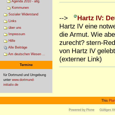
Agenda 2010 - allg.
Kommunen
Sozialer Widerstand
-->
Hartz IV: D
Links
Hartz IV eine notw
über uns
die Armut. Wie abe
Impressum
Hilfe
zurecht? stern-Re
Alle Beiträge
von Hartz IV gele
Am deutschen Wesen ...
(externer Link)
Termine
Artikelaktionen
für Dortmund und Umgebung
unter
www.dortmund-
initiativ.de
This
Plo
Powered by Plone
Gültiges 