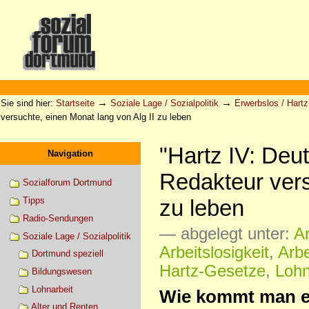
Direkt
zum
Inhalt
|
Direkt
zur
Sektionen
Benutzerspezifische
Navigation
Werkzeuge
→
→
Sie sind hier:
Startseite
Soziale Lage / Sozialpolitik
Erwerbslos / Hartz 
versuchte, einen Monat lang von Alg II zu leben
"Hartz IV: Deu
Navigation
Redakteur vers
Sozialforum Dortmund
zu leben
Tipps
Radio-Sendungen
— abgelegt unter:
Ar
Soziale Lage / Sozialpolitik
Arbeitslosigkeit
,
Arbe
Dortmund speziell
Hartz-Gesetze
,
Lohn
Bildungswesen
Lohnarbeit
Wie kommt man ei
Alter und Renten