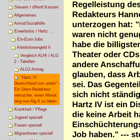
Regelleistung des
Steuern / öffentl.Kassen
Redakteurs Hanne
Allgemeines
unterzogen hat: "
Armut/Sozialhilfe
Erwerbslos / Hartz ...
waren nicht genug
Ein-Euro-Jobs
habe die billigst
Arbeitslosengeld II
Theater oder CDs 
Vergleich ALHI / ALG
2 - Tabellen
andere Anschaffu
ALG2-Antrag
glauben, dass Arb
"Hartz IV:
sei. Das Gegenteil
Deutschland von unten" -
Ein Stern-Redakteur
sich nicht ständig
versuchte, einen Monat
lang von Alg II zu leben
Hartz IV ist ein 
Krankheit / Pflege
die keine Arbeit 
Jugend speziell
Einschüchterungs
Frauen speziell
Job haben." --- st
MigrantInnen speziell