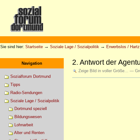
Direkt
zum
Inhalt
|
Direkt
zur
Sektionen
Benutzerspezifische
Navigation
Werkzeuge
→
→
Sie sind hier:
Startseite
Soziale Lage / Sozialpolitik
Erwerbslos / Hartz 
2. Antwort der Agentu
Navigation
Zeige Bild in voller Größe…
—
Gr
Sozialforum Dortmund
Artikelaktionen
Tipps
Radio-Sendungen
Soziale Lage / Sozialpolitik
Dortmund speziell
Bildungswesen
Lohnarbeit
Alter und Renten