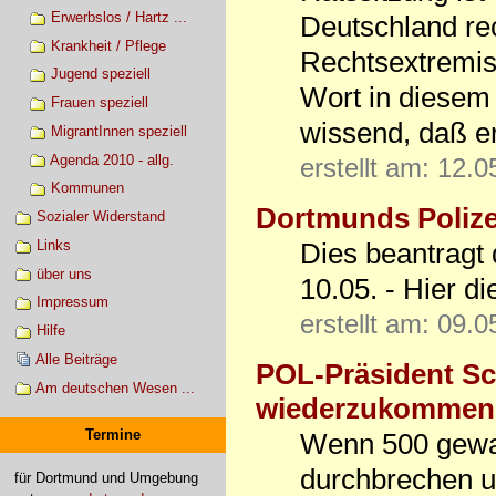
Erwerbslos / Hartz ...
Deutschland re
Krankheit / Pflege
Rechtsextremis
Jugend speziell
Wort in diesem 
Frauen speziell
wissend, daß er
MigrantInnen speziell
Agenda 2010 - allg.
erstellt am: 12.
Kommunen
Dortmunds Polize
Sozialer Widerstand
Dies beantragt 
Links
über uns
10.05. - Hier d
Impressum
erstellt am: 09.
Hilfe
Alle Beiträge
POL-Präsident Sch
Am deutschen Wesen ...
wiederzukommen
Termine
Wenn 500 gewal
durchbrechen u
für Dortmund und Umgebung