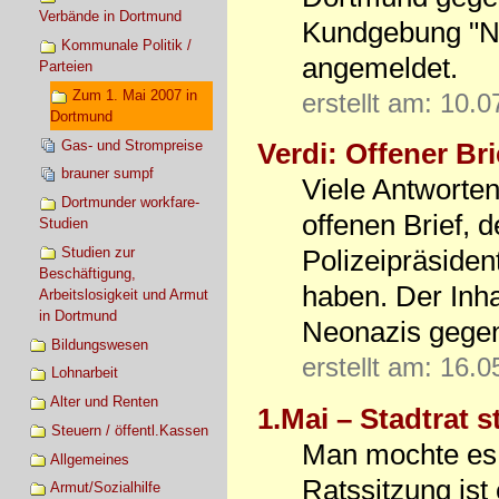
Verbände in Dortmund
Kundgebung "Ni
Kommunale Politik /
angemeldet.
Parteien
Zum 1. Mai 2007 in
erstellt am: 10.
Dortmund
Gas- und Strompreise
Verdi: Offener Br
brauner sumpf
Viele Antworte
Dortmunder workfare-
offenen Brief, 
Studien
Studien zur
Polizeipräside
Beschäftigung,
haben. Der Inha
Arbeitslosigkeit und Armut
in Dortmund
Neonazis gege
Bildungswesen
erstellt am: 16.
Lohnarbeit
Alter und Renten
1.Mai – Stadtrat 
Steuern / öffentl.Kassen
Man mochte es n
Allgemeines
Ratssitzung ist
Armut/Sozialhilfe