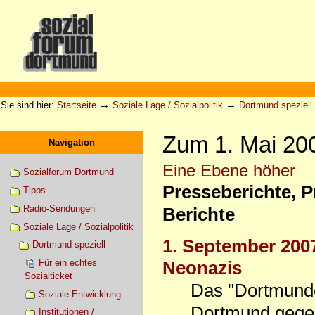
Direkt
zum
Inhalt
|
Direkt
zur
Sektionen
Benutzerspezifische
Navigation
Werkzeuge
→
→
Sie sind hier:
Startseite
Soziale Lage / Sozialpolitik
Dortmund speziell
Zum 1. Mai 20
Navigation
Eine Ebene höher
Sozialforum Dortmund
Presseberichte, 
Tipps
Radio-Sendungen
Berichte
Soziale Lage / Sozialpolitik
1. September 200
Dortmund speziell
Für ein echtes
Neonazis
Sozialticket
Das "Dortmunde
Soziale Entwicklung
Dortmund gegen
Institutionen /