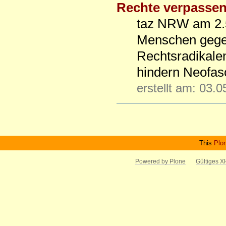
Rechte verpasse
taz NRW am 2.5
Menschen gege
Rechtsradikale
hindern Neofasc
erstellt am: 03.
Artikelaktionen
This
Plo
Powered by Plone
Gültiges 