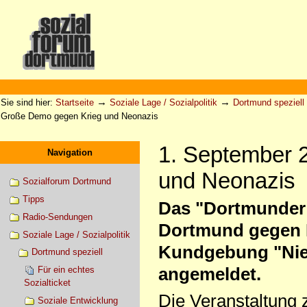
Direkt
zum
Inhalt
|
Direkt
zur
Sektionen
Benutzerspezifische
Navigation
Werkzeuge
→
→
Sie sind hier:
Startseite
Soziale Lage / Sozialpolitik
Dortmund speziell
Große Demo gegen Krieg und Neonazis
1. September 
Navigation
und Neonazis
Sozialforum Dortmund
Tipps
Das "Dortmunder
Radio-Sendungen
Dortmund gegen R
Soziale Lage / Sozialpolitik
Kundgebung "Nie 
Dortmund speziell
angemeldet.
Für ein echtes
Sozialticket
Die Veranstaltung 
Soziale Entwicklung