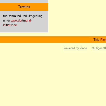
Termine
für Dortmund und Umgebung
unter
www.dortmund-
initiativ.de
This
Plo
Powered by Plone
Gültiges 