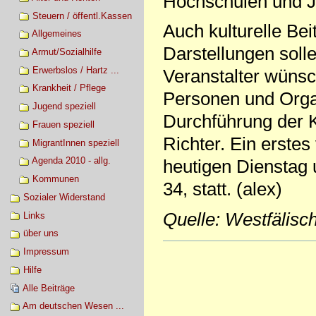
Hochschulen und J
Steuern / öffentl.Kassen
Auch kulturelle Be
Allgemeines
Darstellungen solle
Armut/Sozialhilfe
Erwerbslos / Hartz ...
Veranstalter wünsc
Krankheit / Pflege
Personen und Orga
Jugend speziell
Durchführung der K
Frauen speziell
Richter. Ein erstes
MigrantInnen speziell
Agenda 2010 - allg.
heutigen Dienstag
Kommunen
34, statt. (alex)
Sozialer Widerstand
Quelle: Westfälis
Links
über uns
Artikelaktionen
Impressum
Hilfe
Alle Beiträge
Am deutschen Wesen ...