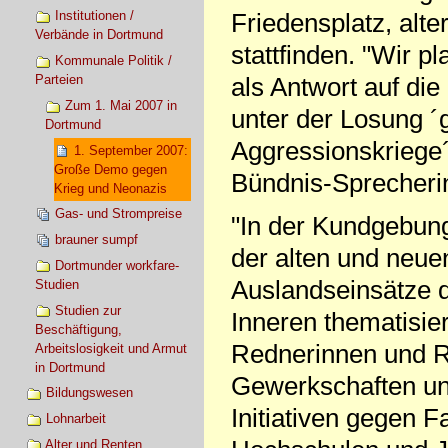
Friedensplatz, alt
Institutionen /
Verbände in Dortmund
stattfinden. "Wir 
Kommunale Politik /
Parteien
als Antwort auf di
Zum 1. Mai 2007 in
unter der Losung ´g
Dortmund
Aggressionskriege´
1. September 2007:
Große Demo gegen
Bündnis-Sprecherin
Krieg und Neonazis
Gas- und Strompreise
"In der Kundgebun
brauner sumpf
der alten und neue
Dortmunder workfare-
Auslandseinsätze 
Studien
Studien zur
Inneren thematisie
Beschäftigung,
Rednerinnen und R
Arbeitslosigkeit und Armut
in Dortmund
Gewerkschaften un
Bildungswesen
Initiativen gegen 
Lohnarbeit
Alter und Renten