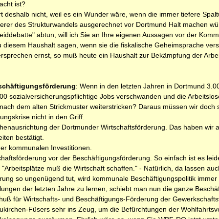
acht ist?
rt deshalb nicht, weil es ein Wunder wäre, wenn die immer tiefere Spalt
lierer des Strukturwandels ausgerechnet vor Dortmund Halt machen wü
Neiddebatte" abtun, will ich Sie an Ihre eigenen Aussagen vor der Ko
 diesem Haushalt sagen, wenn sie die fiskalische Geheimsprache vers
sprechen ernst, so muß heute ein Haushalt zur Bekämpfung der Arbeit
eschäftigungsförderung
: Wenn in den letzten Jahren in Dortmund 3.00
00 sozialversicherungspflichtige Jobs verschwanden und die Arbeitslos
 nach dem alten Strickmuster weiterstricken? Daraus müssen wir doch 
ungskrise nicht in den Griff.
nchenausrichtung der Dortmunder Wirtschaftsförderung. Das haben wir am 
iten bestätigt.
der kommunalen Investitionen.
schaftsförderung vor der Beschäftigungsförderung. So einfach ist es le
"Arbeitsplätze muß die Wirtschaft schaffen." - Natürlich, da lassen auch 
rderung so ungenügend tut, wird kommunale Beschäftigungspolitik immer 
lungen der letzten Jahre zu lernen, schiebt man nun die ganze Beschäf
huß für Wirtschafts- und Beschäftigungs-Förderung der Gewerkschaftsv
ukirchen-Füsers sehr ins Zeug, um die Befürchtungen der Wohlfahrts