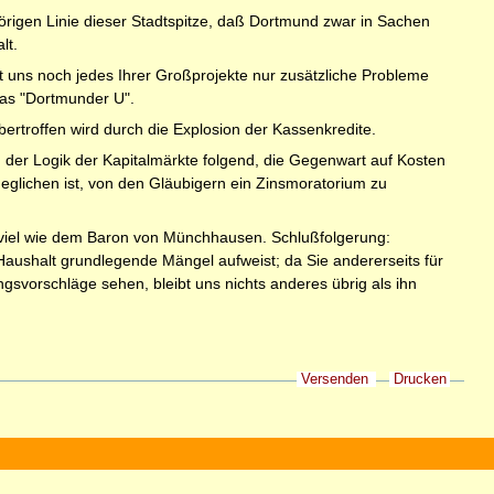
hörigen Linie dieser Stadtspitze, daß Dortmund zwar in Sachen
lt.
 uns noch jedes Ihrer Großprojekte nur zusätzliche Probleme
das "Dortmunder U".
ertroffen wird durch die Explosion der Kassenkredite.
au der Logik der Kapitalmärkte folgend, die Gegenwart auf Kosten
geglichen ist, von den Gläubigern ein Zinsmoratorium zu
oviel wie dem Baron von Münchhausen. Schlußfolgerung:
Haushalt grundlegende Mängel aufweist; da Sie andererseits für
svorschläge sehen, bleibt uns nichts anderes übrig als ihn
Versenden
Drucken