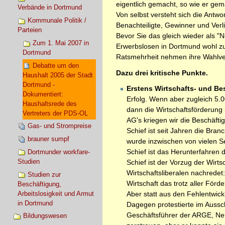
eigentlich gemacht, so wie er gem
Verbände in Dortmund
Von selbst versteht sich die Antwo
Kommunale Politik /
Benachteiligte, Gewinner und Ver
Parteien
Bevor Sie das gleich wieder als "
Zum 1. Mai 2007 in
Erwerbslosen in Dortmund wohl zu
Dortmund
Ratsmehrheit nehmen ihre Wahlver
Debatte um den
Dazu drei kritische Punkte.
Haushalt 2005 der Stadt
Dortmund -
Erstens Wirtschafts- und B
Dokumentiert:
Erfolg. Wenn aber zugleich 5.0
Haushaltsrede des
dann die Wirtschaftsförderung
Vertreters der PDS-OL
AG's kriegen wir die Beschäftig
Gas- und Strompreise
Schief ist seit Jahren die Bra
brauner sumpf
wurde inzwischen von vielen Se
Schief ist das Herunterfahren 
Dortmunder workfare-
Studien
Schief ist der Vorzug der Wirt
Wirtschaftsliberalen nachredet: 
Studien zur
Wirt­schaft das trotz aller Fö
Beschäftigung,
Arbeitslosigkeit und Armut
Aber statt aus den Fehlentwick
in Dortmund
Dagegen protestierte im Aussc
Geschäftsführer der ARGE, Ne
Bildungswesen