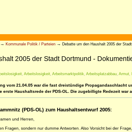
→
→
Kommunale Politik / Parteien
Debatte um den Haushalt 2005 der Stadt
alt 2005 der Stadt Dortmund - Dokumentier
beitslosigkeit
,
Arbeitslosigkeit
,
Arbeitsmarktpolitik
,
Arbeitsplatzabbau
,
Armut
,
ng vom 21.04.05 war die fast dreistündige Propagandaschlacht 
e erste Haushaltsrede der PDS-OL. Die zugebilligte Redezeit war a
tammnitz (PDS-OL) zum Haushaltsentwurf 2005:
Damen und Herren,
en Fragen, sondern nur dumme Antworten. Also Vorsicht bei der Frage, d