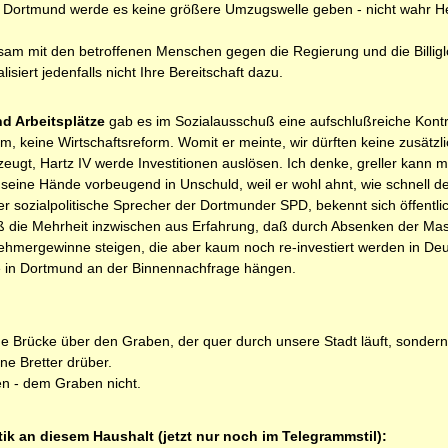
 in Dortmund werde es keine größere Umzugswelle geben - nicht wahr H
am mit den betroffenen Menschen gegen die Regierung und die Billigl
isiert jedenfalls nicht Ihre Bereitschaft dazu.
d Arbeitsplätze
gab es im Sozialausschuß eine aufschlußreiche Kont
orm, keine Wirtschaftsreform. Womit er meinte, wir dürften keine zusät
zeugt, Hartz IV werde Investitionen auslösen. Ich denke, greller kann m
eine Hände vorbeugend in Unschuld, weil er wohl ahnt, wie schnell der
r sozialpolitische Sprecher der Dortmunder SPD, bekennt sich öffentl
iß die Mehrheit inzwischen aus Erfahrung, daß durch Absenken der M
ehmergewinne steigen, die aber kaum noch re-investiert werden in Deu
 in Dortmund an der Binnennachfrage hängen.
e Brücke über den Graben, der quer durch unsere Stadt läuft, sondern 
e Bretter drüber.
n - dem Graben nicht.
ik an diesem Haushalt (jetzt nur noch im Telegrammstil):