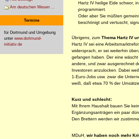
Hartz IV heilige Eide schwor,
Am deutschen Wesen ...
programmiert.
Oder aber Sie müßten gemeins
Termine
beschönigt und vertuscht, signal
für Dortmund und Umgebung
Übrigens, zum
Thema Hartz IV un
unter
www.dortmund-
Hartz IV sei eine Arbeitsmarktref
initiativ.de
widersprach, er sei weiterhin über
gefangen haben. Der eine wäscht s
andere, und zwar ausgerechnet de
Investoren anzulocken. Dabei we
1-Euro-Jobs usw. zwar die Untern
weiß, daß etwa 70 % der Umsätze
Kurz und schlecht:
Mit Ihrem Haushalt bauen Sie kein
Ergänzungsanträgen ein paar dünn
Den Brettern werden wir zustimme
MDuH,
wir haben noch mehr Krit