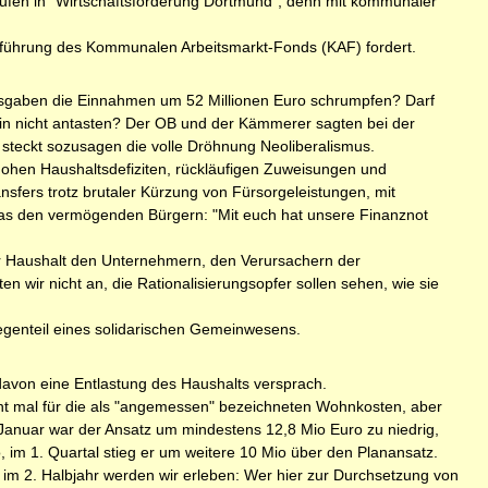
ufen in "Wirtschaftsförderung Dortmund", denn mit kommunaler
tführung des Kommunalen Arbeitsmarkt-Fonds (KAF) fordert.
 Ausgaben die Einnahmen um 52 Millionen Euro schrumpfen? Darf
n nicht antasten? Der OB und der Kämmerer sagten bei der
steckt sozusagen die volle Dröhnung Neoliberalismus.
hohen Haushaltsdefiziten, rückläufigen Zuweisungen und
sfers trotz brutaler Kürzung von Fürsorgeleistun­gen, mit
 das den vermögenden Bürgern: "Mit euch hat unsere Finanznot
er Haushalt den Unternehmern, den Verursachern der
ten wir nicht an, die Rationalisierungsopfer sollen sehen, wie sie
Gegenteil eines solidarischen Gemeinwesens.
 davon eine Entlastung des Haushalts versprach.
t mal für die als "angemessen" bezeichneten Wohnkosten, aber
Januar war der Ansatz um mindestens 12,8 Mio Euro zu niedrig,
 im 1. Quartal stieg er um weitere 10 Mio über den Planansatz.
- im 2. Halbjahr werden wir erleben: Wer hier zur Durchsetzung von