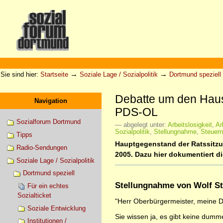
Direkt
zum
Inhalt
|
Direkt
zur
Sektionen
Benutzerspezifische
Navigation
Werkzeuge
→
→
Sie sind hier:
Startseite
Soziale Lage / Sozialpolitik
Dortmund speziell
Debatte um den Haush
Navigation
PDS-OL
Sozialforum Dortmund
— abgelegt unter:
Arbeitslosigkeit
,
Ar
Sozialpolitik
,
Stellungnahme
,
Steuern
Tipps
Hauptgegenstand der Ratssitzu
Radio-Sendungen
2005. Dazu hier dokumentiert di
Soziale Lage / Sozialpolitik
Dortmund speziell
Stellungnahme von Wolf S
Für ein echtes
Sozialticket
"Herr Oberbürgermeister, meine 
Soziale Entwicklung
Sie wissen ja, es gibt keine dumm
Institutionen /