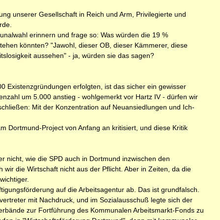
ung unserer Gesellschaft in Reich und Arm, Privilegierte und
rde.
mmunalwahl erinnern und frage so: Was würden die 19 %
tehen könnten? "Jawohl, dieser OB, dieser Kämmerer, diese
slosigkeit aussehen" - ja, würden sie das sagen?
0 Existenzgründungen erfolgten, ist das sicher ein gewisser
enzahl um 5.000 anstieg - wohlgemerkt vor Hartz IV - dürfen wir
schließen: Mit der Konzentration auf Neuansiedlungen und Ich-
Dortmund-Project von Anfang an kriti­siert, und diese Kritik
ider nicht, wie die SPD auch in Dortmund inzwischen den
wir die Wirtschaft nicht aus der Pflicht. Aber in Zeiten, da die
wichtiger.
tigungsförderung auf die Arbeitsagentur ab. Das ist grundfalsch.
ertreter mit Nachdruck, und im Sozialausschuß legte sich der
verbände zur Fortführung des Kommunalen Arbeitsmarkt-Fonds zu