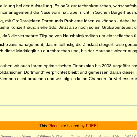
ligung bei der Aufstellung. Es paßt zur technokratischen, wirtschafts
management) die Nase vorn hat, aber nicht in Sachen Bürgerhausha
g, mit Großprojekten Dortmunds Probleme lösen zu können - dabei hat
 siehe Konzerthaus, siehe 3do. Jetzt also noch so ein Großabenteuer: 
 daß die vermehrte Tilgung von Haushaltskrediten um ein vielfaches üb
iche Zinsmanagement, das mittelfristig die Zinslast steigert, also gen
lich diese Marktlogik zu durchbrechen und, bis der Haushalt wieder aus
lauben wir auch Ihrem optimistischen Finanzplan bis 2008 ungefähr s
olidarischen Dortmund" verpflichtet bleibt und gemessen daran dieser 
timmen nicht brauchen und wir folglich keine Chancen für Verbesserung
This
Plone
site hosted by
FREE!
Powered by Plone
Gültiges XHTML
Gültiges CSS
Section 508
WCAG