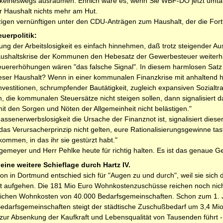
e keineswegs ausräumen. Ehrlich wäre es, wenn Sie WBF-DO jetzt umta
er Haushalt nichts mehr am Hut.
zigen vernünftigen unter den CDU-Anträgen zum Haushalt, der die For
uerpolitik:
ung der Arbeitslosigkeit es einfach hinnehmen, daß trotz steigender
aushaltskrise der Kommunen den Hebesatz der Gewerbesteuer weiterhi
euererhöhungen wären "das falsche Signal". In diesem harmlosen Satz 
dieser Haushalt? Wenn in einer kommunalen Finanzkrise mit anhaltend 
stitio­nen, schrumpfender Bautätigkeit, zugleich expansiven Sozialtran
, die kommunalen Steuersätze nicht steigen sollen, dann signalisiert
mit den Sorgen und Nöten der Allgemeinheit nicht belästigen."
senerwerbslosigkeit die Ursache der Finanznot ist, signalisiert dies
l das Verursacher­prinzip nicht gelten, eure Rationalisierungsgewinne tas
ommen, in das ihr sie gestürzt habt."
ngemeyer und Herr Pehlke heute für richtig halten. Es ist das genaue 
eine weitere Schieflage durch Hartz IV.
ion in Dortmund entschied sich für "Augen zu und durch", weil sie sich
t aufgehen. Die 181 Mio Euro Wohnkostenzuschüsse reichen noch nich
hlichen Wohnkosten von 40.000 Bedarfsgemeinschaften. Schon zum 1. 
Bedarfsgemeinschaften steigt der städtische Zuschußbedarf um 3,4 Mio,
V zur Absenkung der Kaufkraft und Lebensqualität von Tausenden führt 