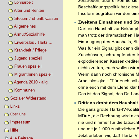
zerstreuen, aber er konnte si
Lohnarbeit
Beschäftigungspolitik hat dies
Alter und Renten
Insofern begrüßen wir den ein
Steuern / öffentl.Kassen
Zweitens Einnahmen und Ste
Allgemeines
Darf ein Haushalt zur Bekämpf
Armut/Sozialhilfe
man trotz der dramatischen H
Einbringung des Haushalts, St
Erwerbslos / Hartz ...
Was für ein Signal gibt denn 
Krankheit / Pflege
Zuschüssen, schrumpfenden Inve
Jugend speziell
explodierenden Kassenkrediten
Frauen speziell
nichts zu tun, euch wollen wir 
Wenn dann noch chronische Mas
MigrantInnen speziell
Arbeitslosigkeit: "Für euch sol
Agenda 2010 - allg.
ohne euch mit dem Elend klar k
Kommunen
Das ist das Signal, das Dr. La
Sozialer Widerstand
Drittens droht dem Haushalt 
Links
Die ganz große Hartz-IV-Koalit
über uns
MDuH, die Rechnung wird nich
nie und nimmer für die tatsäc
Impressum
und mit je 1.000 zusätzlichen 
Hilfe
Jetzt erleben wir, daß Hartz I
Alle Beiträge