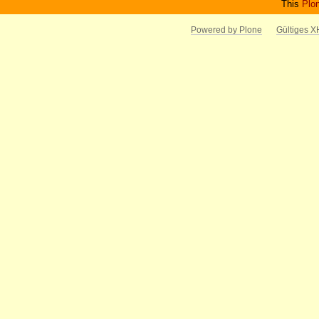
This
Plo
Powered by Plone
Gültiges 