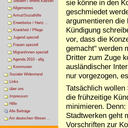
sie könne in den Ko
Steuern / öffentl.Kassen
Allgemeines
geschmiedet werden
Armut/Sozialhilfe
argumentieren die 
Erwerbslos / Hartz ...
Kündigung schreibe
Krankheit / Pflege
vor, dass die Konz
Jugend speziell
Frauen speziell
gemacht" werden mü
MigrantInnen speziell
Dritter zum Zuge 
Agenda 2010 - allg.
ausländischer Inte
Kommunen
nur vorgezogen, es
Sozialer Widerstand
Links
Tatsächlich wolle
über uns
die frühzeitige Kü
Impressum
Hilfe
minimieren. Denn: 
Alle Beiträge
Stadtwerken geht 
Am deutschen Wesen ...
Vorschriften zur K