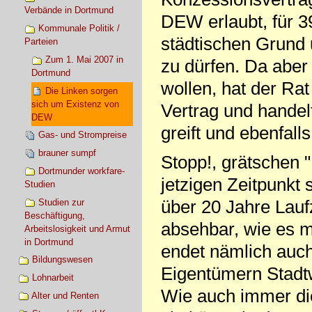
Verbände in Dortmund
DEW erlaubt, für 
Kommunale Politik /
städtischen Grund 
Parteien
Zum 1. Mai 2007 in
zu dürfen. Da abe
Dortmund
wollen, hat der Ra
Die Linken sorgen
sich um Existenz von
Vertrag und handel
DEW
greift und ebenfalls
Gas- und Strompreise
brauner sumpf
Stopp!, grätschen 
Dortmunder workfare-
jetzigen Zeitpunkt 
Studien
über 20 Jahre Lauf
Studien zur
Beschäftigung,
absehbar, wie es 
Arbeitslosigkeit und Armut
in Dortmund
endet nämlich auch
Bildungswesen
Eigentümern Stadt
Lohnarbeit
Wie auch immer d
Alter und Renten