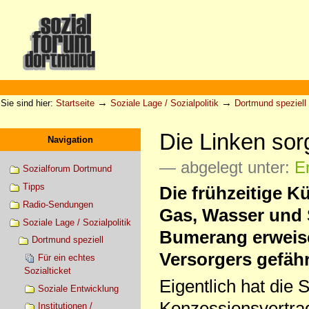
Direkt
zum
Inhalt
|
Direkt
zur
Sektionen
Benutzerspezifische
Navigation
Werkzeuge
→
→
Sie sind hier:
Startseite
Soziale Lage / Sozialpolitik
Dortmund speziell
Die Linken so
Navigation
— abgelegt unter:
E
Sozialforum Dortmund
Tipps
Die frühzeitige 
Radio-Sendungen
Gas, Wasser und 
Soziale Lage / Sozialpolitik
Bumerang erweis
Dortmund speziell
Versorgers gefähr
Für ein echtes
Sozialticket
Eigentlich hat die S
Soziale Entwicklung
Konzessionsvertrag
Institutionen /