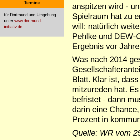
Termine
anspitzen wird - un
Spielraum hat zu e
für Dortmund und Umgebung
unter
www.dortmund-
will: natürlich we
initiativ.de
Pehlke und DEW-Ch
Ergebnis vor Jahre
Was nach 2014 ge
Gesellschafterant
Blatt. Klar ist, da
mitzureden hat. E
befristet - dann m
darin eine Chanc
Prozent in kommun
Quelle: WR vom 25