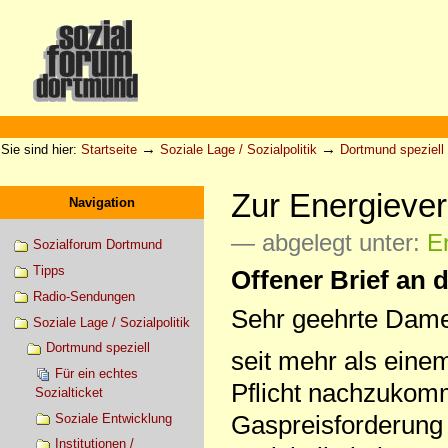
Direkt
zum
Inhalt
|
Direkt
zur
Sektionen
Benutzerspezifische
Navigation
Werkzeuge
→
→
Sie sind hier:
Startseite
Soziale Lage / Sozialpolitik
Dortmund speziell
Zur Energieve
Navigation
— abgelegt unter:
E
Sozialforum Dortmund
Tipps
Offener Brief an
Radio-Sendungen
Sehr geehrte Dame
Soziale Lage / Sozialpolitik
Dortmund speziell
seit mehr als einem
Für ein echtes
Pflicht nachzukomme
Sozialticket
Gaspreisforderung 
Soziale Entwicklung
Institutionen /