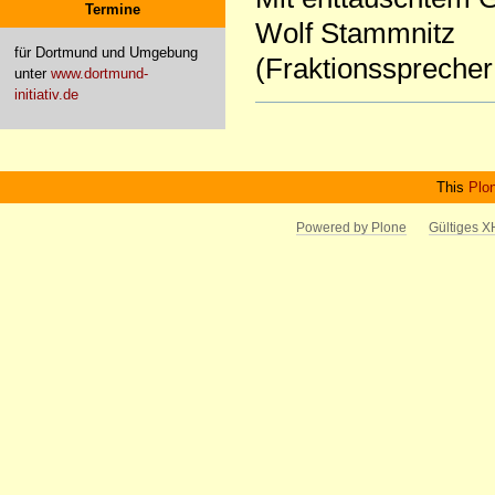
Termine
Wolf Stammnitz
für Dortmund und Umgebung
(Fraktionssprecher
unter
www.dortmund-
initiativ.de
Artikelaktionen
This
Plo
Powered by Plone
Gültiges 