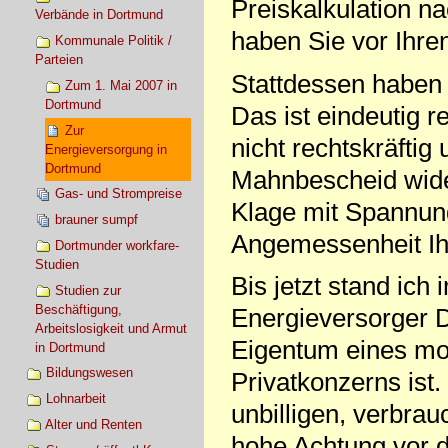
Preiskalkulation 
Verbände in Dortmund
haben Sie vor Ihr
Kommunale Politik /
Parteien
Stattdessen haben 
Zum 1. Mai 2007 in
Dortmund
Das ist eindeutig 
Zur
nicht rechtskräftig
Energieversorgung in
Dortmund
Mahnbescheid wide
Gas- und Strompreise
Klage mit Spannung
brauner sumpf
Angemessenheit Ih
Dortmunder workfare-
Studien
Bis jetzt stand ic
Studien zur
Beschäftigung,
Energieversorger 
Arbeitslosigkeit und Armut
Eigentum eines mon
in Dortmund
Bildungswesen
Privatkonzerns ist
Lohnarbeit
unbilligen, verbra
Alter und Renten
hohe Achtung vor