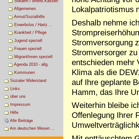
Steuern / öffentl.Kassen
Lokalpatriotismus 
Allgemeines
Armut/Sozialhilfe
Deshalb nehme ich 
Erwerbslos / Hartz ...
Strompreiserhöhung
Krankheit / Pflege
Stromversorgung z
Jugend speziell
Frauen speziell
Stromversorger zu 
MigrantInnen speziell
entschieden mehr 
Agenda 2010 - allg.
Klima als die DEW
Kommunen
auf Ihre geplante 
Sozialer Widerstand
Links
Hamm, das Ihre Umw
über uns
Weiterhin bleibe ic
Impressum
Hilfe
Offenlegung Ihrer P
Alle Beiträge
Umweltverträglichk
Am deutschen Wesen ...
Mit enttäuschtem 