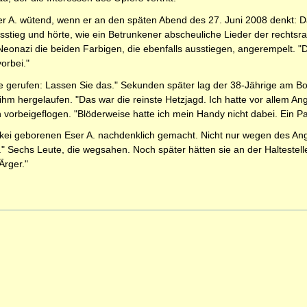
r A. wütend, wenn er an den späten Abend des 27. Juni 2008 denkt: D
tieg und hörte, wie ein Betrunkener abscheuliche Lieder der rechtsra
Neonazi die beiden Farbigen, die ebenfalls ausstiegen, angerempelt. "D
orbei."
e gerufen: Lassen Sie das." Sekunden später lag der 38-Jährige am Bode
ihm hergelaufen. "Das war die reinste Hetzjagd. Ich hatte vor allem An
 vorbeigeflogen. "Blöderweise hatte ich mein Handy nicht dabei. Ein Pas
rkei geborenen Eser A. nachdenklich gemacht. Nicht nur wegen des Angri
 Sechs Leute, die wegsahen. Noch später hätten sie an der Haltestel
Ärger."