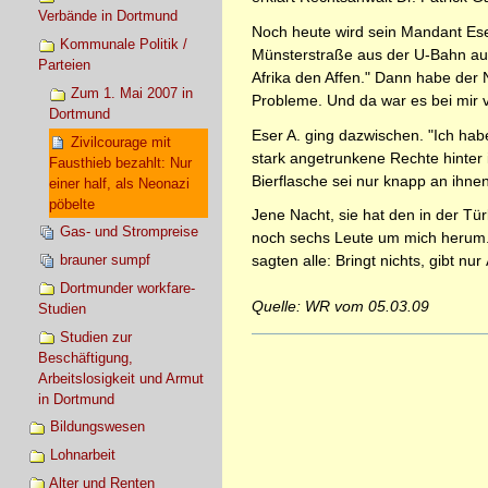
Verbände in Dortmund
Noch heute wird sein Mandant Ese
Kommunale Politik /
Münsterstraße aus der U-Bahn auss
Parteien
Afrika den Affen." Dann habe der 
Zum 1. Mai 2007 in
Probleme. Und da war es bei mir v
Dortmund
Eser A. ging dazwischen. "Ich hab
Zivilcourage mit
stark angetrunkene Rechte hinter 
Fausthieb bezahlt: Nur
Bierflasche sei nur knapp an ihnen
einer half, als Neonazi
pöbelte
Jene Nacht, sie hat den in der Tü
Gas- und Strompreise
noch sechs Leute um mich herum."
sagten alle: Bringt nichts, gibt nur 
brauner sumpf
Dortmunder workfare-
Quelle: WR vom 05.03.09
Studien
Studien zur
Artikelaktionen
Beschäftigung,
Arbeitslosigkeit und Armut
in Dortmund
Bildungswesen
Lohnarbeit
Alter und Renten