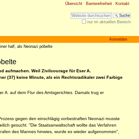
Übersicht
Barrierefreiheit
Kontakt
Website durchsuchen
nur im aktuellen Bereich
Erweiterte Suche…
Anmelden
iner half, als Neonazi pöbelte
öbelte
d aufmachen. Weil Zivilcourage für Eser A.
er (37) keine Minute, als ein Rechtsradikaler zwei Farbige
ser A. auf dem Flur des Amtsgerichtes. Damals trug er
r Prozess gegen den einschlägig vorbestraften Neonazi musste
eilich gesucht. "Die Staatsanwaltschaft wollte das Verfahren
Vorstrafen des Mannes hinwies, wurde es wieder aufgenommen",