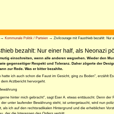
→
→
Kommunale Politik / Parteien
Zivilcourage mit Fausthieb bezahlt: Nur e
thieb bezahlt: Nur einer half, als Neonazi p
 mutig einschreiten, wenn alle anderen wegsehen. Wieder den Mun
 wie gegenseitiger Respekt und Toleranz. Daher zögerte der Design
ann zur Rede. Was er bitter bezahlte.
n hatte ich auch schon die Faust im Gesicht, ging zu Boden", erzählt E
 dem Arztbericht hervorgeht.
r Bewährung
 gerne hinter mich gebracht", sagt Eser A. etwas enttäuscht. Denn de
 der unter laufender Bewährung steht, ist untergetaucht, wird nun poliz
rst, als ich auf den rechtsradikalen Hintergrund und die erheblichen 
u, der die Interessen des Opfers vertritt.