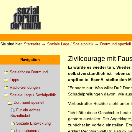
Direkt
zum
Inhalt
|
Direkt
zur
Sektionen
Benutzerspezifische
Navigation
Werkzeuge
→
→
Sie sind hier:
Startseite
Soziale Lage / Sozialpolitik
Dortmund speziell
Zivilcourage mit Faus
Navigation
Er würde es wieder tun. Wieder
Sozialforum Dortmund
selbstverständlich ist - ebenso
anpöbelte. Eser A. stellte den M
Tipps
Radio-Sendungen
"Er sagte nur: Was willst Du? Dan
Schädelprellungen davon, wie aus
Soziale Lage / Sozialpolitik
Dortmund speziell
Vorbestrafter Rechter steht unte
Für ein echtes
"Ich hätte diese Geschichte heute
Sozialticket
gestern ausfallen: Der Angeklagte,
Soziale Entwicklung
zunächst im Vorfeld einstellen. E
Institutionen /
erklärt Rechtsanwalt Dr. Patrick Ga