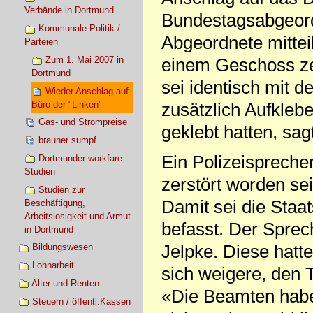
Verbände in Dortmund
Bundestagsabgeord
Kommunale Politik /
Abgeordnete mittei
Parteien
Zum 1. Mai 2007 in
einem Geschoss zer
Dortmund
sei identisch mit 
Wieder Anschlag auf
Büro der "Linken"
zusätzlich Aufkleb
Gas- und Strompreise
geklebt hatten, sag
brauner sumpf
Ein Polizeispreche
Dortmunder workfare-
Studien
zerstört worden sei
Studien zur
Damit sei die Staa
Beschäftigung,
Arbeitslosigkeit und Armut
befasst. Der Sprec
in Dortmund
Jelpke. Diese hatte
Bildungswesen
Lohnarbeit
sich weigere, den 
Alter und Renten
«Die Beamten haben
Steuern / öffentl.Kassen