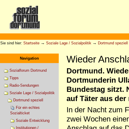
Direkt
zum
Inhalt
|
Direkt
zur
Sektionen
Benutzerspezifische
Navigation
Werkzeuge
→
→
Sie sind hier:
Startseite
Soziale Lage / Sozialpolitik
Dortmund speziell
Wieder Anschla
Navigation
Dortmund. Wieder
Sozialforum Dortmund
Tipps
Dortmunderin Ulla
Radio-Sendungen
Bundestag sitzt.
Soziale Lage / Sozialpolitik
auf Täter aus der
Dortmund speziell
Für ein echtes
In der Nacht zum F
Sozialticket
zwei Wochen einen
Soziale Entwicklung
Anschlag auf das 
Institutionen /