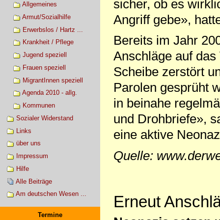
sicher, ob es wirkl
Allgemeines
Angriff gebe», hatt
Armut/Sozialhilfe
Erwerbslos / Hartz ...
Bereits im Jahr 2
Krankheit / Pflege
Anschläge auf das 
Jugend speziell
Frauen speziell
Scheibe zerstört u
MigrantInnen speziell
Parolen gesprüht w
Agenda 2010 - allg.
in beinahe regelm
Kommunen
und Drohbriefe», s
Sozialer Widerstand
Links
eine aktive Neonaz
über uns
Quelle: www.derwe
Impressum
Hilfe
Alle Beiträge
Am deutschen Wesen ...
Erneut Anschl
Termine