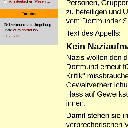
Personen, Gruppen
Am deutschen Wesen ...
zu beteiligen und 
Termine
vom Dortmunder Soz
für Dortmund und Umgebung
unter
www.dortmund-
Text des Appells:
initiativ.de
Kein Naziaufm
Nazis wollen den d
Dortmund erneut fü
Kritik" missbrauc
Gewaltverherrlich
Hass auf Gewerksch
innen.
Damit stehen sie in
verbrecherischen V