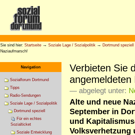
Direkt
zum
Inhalt
|
Direkt
zur
Sektionen
Benutzerspezifische
Navigation
Werkzeuge
→
→
Sie sind hier:
Startseite
Soziale Lage / Sozialpolitik
Dortmund speziell
Naziaufmarsch!
Verbieten Sie 
Navigation
angemeldeten 
Sozialforum Dortmund
Tipps
— abgelegt unter:
N
Radio-Sendungen
Alte und neue Naz
Soziale Lage / Sozialpolitik
September in Dor
Dortmund speziell
Für ein echtes
und Kapitalismus
Sozialticket
Volksverhetzung 
Soziale Entwicklung