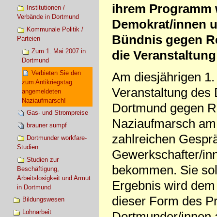
ihrem Programm w
Institutionen /
Verbände in Dortmund
Demokrat/innen u
Kommunale Politik /
Bündnis gegen Rec
Parteien
Zum 1. Mai 2007 in
die Veranstaltung
Dortmund
Verbieten Sie den
Am diesjährigen 1.
zum Antikriegstag
Veranstaltung des
angemeldeten
Naziaufmarsch!
Dortmund gegen Re
Gas- und Strompreise
Naziaufmarsch am 
brauner sumpf
zahlreichen Gespr
Dortmunder workfare-
Studien
Gewerkschafter/inn
Studien zur
bekommen. Sie soll
Beschäftigung,
Arbeitslosigkeit und Armut
Ergebnis wird dem 
in Dortmund
dieser Form des Pr
Bildungswesen
Lohnarbeit
Dortmunder/innen 