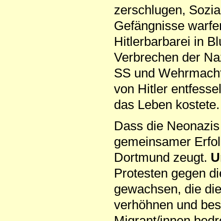
zerschlugen, Sozi
Gefängnisse warfe
Hitlerbarbarei in B
Verbrechen der Naz
SS und Wehrmacht i
von Hitler entfess
das Leben kostete.
Dass die Neonazis 
gemeinsamer Erfol
Dortmund zeugt.
U
Protesten gegen di
gewachsen, die di
verhöhnen und bes
Migrant/innen bedr