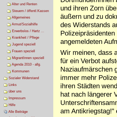
Alter und Renten
und ihren Zorn übe
Steuern / öffentl.Kassen
äußern und zu doku
Allgemeines
des Widerstands au
Armut/Sozialhilfe
Erwerbslos / Hartz ...
Polizeipräsidente
Krankheit / Pflege
angemeldeten Aufm
Jugend speziell
Wir meinen, dass 
Frauen speziell
MigrantInnen speziell
für ein Verbot aufs
Agenda 2010 - allg.
Naziaufmärschen 
Kommunen
immer mehr Polizei
Sozialer Widerstand
ihren Städten wen
Links
über uns
hat nach längerer V
Impressum
Unterschriftensam
Hilfe
am Antikriegstag!" 
Alle Beiträge