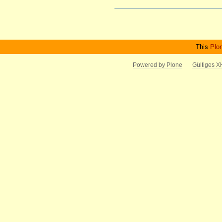
Artikelaktionen
This
Plo
Powered by Plone
Gültiges 