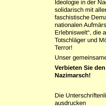
Ideologie in der N
solidarisch mit al
faschistische Demag
nationalen Aufmärsc
Erlebniswelt“, die 
Totschläger und Mö
Terror!
Unser gemeinsamer 
Verbieten Sie de
Nazimarsch!
Die Unterschriftenl
ausdrucken