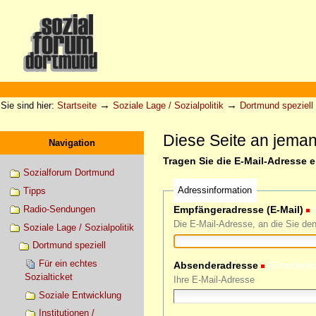
Direkt
zum
Inhalt
|
Direkt
zur
Sektionen
Benutzerspezifische
Navigation
Werkzeuge
→
→
Sie sind hier:
Startseite
Soziale Lage / Sozialpolitik
Dortmund speziell
Diese Seite an jema
Navigation
Tragen Sie die E-Mail-Adresse 
Sozialforum Dortmund
Adressinformation
Tipps
Radio-Sendungen
Empfängeradresse (E-Mail)
(
Die E-Mail-Adresse, an die Sie de
Soziale Lage / Sozialpolitik
Dortmund speziell
Für ein echtes
Absenderadresse
(Erforderli
Sozialticket
Ihre E-Mail-Adresse
Soziale Entwicklung
Institutionen /