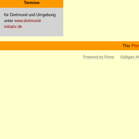
Termine
für Dortmund und Umgebung
unter
www.dortmund-
initiativ.de
This
Plo
Powered by Plone
Gültiges 