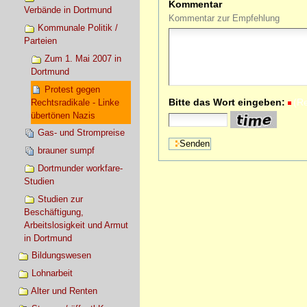
Kommentar
Verbände in Dortmund
Kommentar zur Empfehlung
Kommunale Politik /
Parteien
Zum 1. Mai 2007 in
Dortmund
Protest gegen
Bitte das Wort eingeben:
(R
Rechtsradikale - Linke
übertönen Nazis
Gas- und Strompreise
brauner sumpf
Dortmunder workfare-
Studien
Studien zur
Beschäftigung,
Arbeitslosigkeit und Armut
in Dortmund
Bildungswesen
Lohnarbeit
Alter und Renten