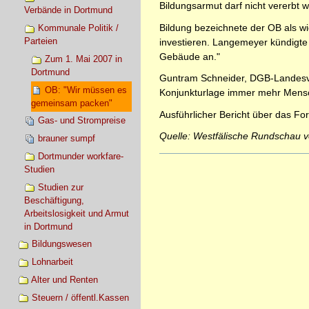
Bildungsarmut darf nicht vererbt 
Verbände in Dortmund
Bildung bezeichnete der OB als wi
Kommunale Politik /
Parteien
investieren. Langemeyer kündigte 
Gebäude an."
Zum 1. Mai 2007 in
Dortmund
Guntram Schneider, DGB-Landesvorsi
OB: "Wir müssen es
Konjunkturlage immer mehr Mensch
gemeinsam packen"
Ausführlicher Bericht über das Fo
Gas- und Strompreise
Quelle: Westfälische Rundschau 
brauner sumpf
Dortmunder workfare-
Artikelaktionen
Studien
Studien zur
Beschäftigung,
Arbeitslosigkeit und Armut
in Dortmund
Bildungswesen
Lohnarbeit
Alter und Renten
Steuern / öffentl.Kassen