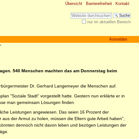
Übersicht
Barrierefreiheit
Kontakt
Website durchsuchen
nur im aktuellen Bereich
Erweiterte Suche…
Anmelden
"
nsagen. 540 Menschen machten das am Donnerstag beim
erbürgermeister Dr. Gerhard Langemeyer die Menschen auf.
 "Soziale Stadt" vorgestellt hatte. Gestern nun erklärte er in
 müsse man gemeinsam Lösungen finden.
tliche Leistungen angewiesen. Das seien 16 Prozent der
 aus der Armut zu holen, müssen die Eltern gute Arbeit haben",
t, könnten dennoch nicht davon leben und bezögen Leistungen der
läge.