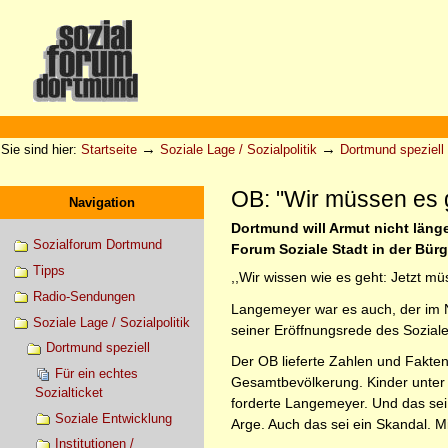
Direkt
zum
Inhalt
|
Direkt
zur
Sektionen
Benutzerspezifische
Navigation
Werkzeuge
→
→
Sie sind hier:
Startseite
Soziale Lage / Sozialpolitik
Dortmund speziell
OB: "Wir müssen es
Navigation
Dortmund will Armut nicht lä
Sozialforum Dortmund
Forum Soziale Stadt in der Bürg
Tipps
,,Wir wissen wie es geht: Jetzt 
Radio-Sendungen
Langemeyer war es auch, der im No
Soziale Lage / Sozialpolitik
seiner Eröffnungsrede des Sozial
Dortmund speziell
Der OB lieferte Zahlen und Fakten
Für ein echtes
Gesamtbevölkerung. Kinder unter 
Sozialticket
forderte Langemeyer. Und das sei 
Soziale Entwicklung
Arge. Auch das sei ein Skandal. 
Institutionen /