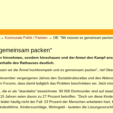
→
→
Kommunale Politik / Parteien
OB: "Wir müssen es gemeinsam packen
 gemeinsam packen"
nger hinnehmen, sondern hinschauen und der Armut den Kampf a
erhalle des Rathauses deutlich.
müssen wir die Ärmel hochkrempeln und es gemeinsam packen", rief Ob
vember vergangenen Jahres den Sozialstrukturatlas und den Aktionsplan
en Forums, dass damit lediglich das Problem beschrieben sei. Jetzt
, die er als "skandalös" bezeichnete. 90 000 Dortmunder sind auf staa
15 Jahren seien davon zu 27 Prozent betroffen. "Doch um diese Kinder
leider häufig nicht der Fall: 23 Prozent der Menschen arbeiteten har
Mindestlöhne, Kinderzuschläge, Wohngeld - lauteten die Lösungsvorsch