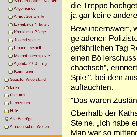
Steuern / öffentl.Kassen
die Treppe hochget
Allgemeines
ja gar keine ander
Armut/Sozialhilfe
Erwerbslos / Hartz ...
Bewundernswert, wi
Krankheit / Pflege
geladenen Poliziste
Jugend speziell
gefährlichen Tag R
Frauen speziell
einen Böllerschuss 
MigrantInnen speziell
Agenda 2010 - allg.
chaotisch”, erinne
Kommunen
Spiel”, bei dem au
Sozialer Widerstand
auftauchten.
Links
über uns
"Das waren Zustän
Impressum
Hilfe
Oberhalb der Katha
Alle Beiträge
Steine. „Ich habe e
Am deutschen Wesen ...
Man war so mittendr