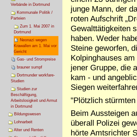
Verbände in Dortmund
junge Mann, der da
Kommunale Politik /
roten Aufschrift „Dr
Parteien
Zum 1. Mai 2007 in
Gewalttätigkeiten 
Dortmund
haben. Weder habe 
Neonazi wegen
Krawallen am 1. Mai vor
Steine geworfen, di
Gericht
Kolpinghauses am O
Gas- und Strompreise
jener Gruppe, die 
brauner sumpf
Dortmunder workfare-
kam - und angeblic
Studien
Siegen weiterfahren
Studien zur
Beschäftigung,
"Plötzlich stürmten 
Arbeitslosigkeit und Armut
in Dortmund
Beim Aussteigen au
Bildungswesen
überall Polizei g
Lohnarbeit
Alter und Renten
hörte Amtsrichter 