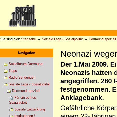
Direkt
zum
Inhalt
|
Direkt
zur
Sektionen
Benutzerspezifische
Navigation
Werkzeuge
→
→
Sie sind hier:
Startseite
Soziale Lage / Sozialpolitik
Dortmund speziell
Neonazi wegen
Navigation
Der 1.Mai 2009. E
Sozialforum Dortmund
Tipps
Neonazis hatten 
Radio-Sendungen
angegriffen. 280
Soziale Lage / Sozialpolitik
festgenommen. Ein
Dortmund speziell
Anklagebank.
Für ein echtes
Sozialticket
Gefährliche Körper
Soziale Entwicklung
einem 23-Jährigen
Institutionen /