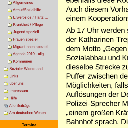
Allgemeines
Auch diesem Vorha
Armut/Sozialhilfe
einem Kooperation
Erwerbslos / Hartz ...
Krankheit / Pflege
Ab 17 Uhr werden 
Jugend speziell
der Katharinen-Tr
Frauen speziell
dem Motto „Gegen
MigrantInnen speziell
Agenda 2010 - allg.
Sozialabbau und Kr
Kommunen
dieselbe Strecke z
Sozialer Widerstand
Puffer zwischen de
Links
Möglichkeiten, fal
über uns
Impressum
Auflösungen der D
Hilfe
Polizei-Sprecher 
Alle Beiträge
„einem großen Krä
Am deutschen Wesen ...
Bahnhof sprach. Di
Termine