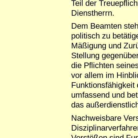
Teil der Treuepfli
Dienstherrn.
Dem Beamten steht 
politisch zu betäti
Mäßigung und Zurüc
Stellung gegenüber
die Pflichten sein
vor allem im Hinbli
Funktionsfähigkeit 
umfassend und betr
das außerdienstlic
Nachweisbare Vers
Disziplinarverfahr
Verstößen sind Fun