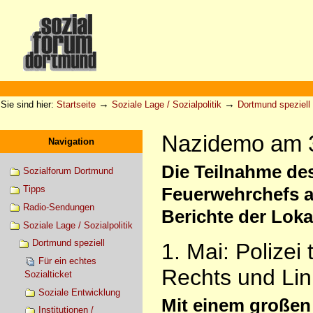
Direkt
zum
Inhalt
|
Direkt
zur
Sektionen
Benutzerspezifische
Navigation
Werkzeuge
→
→
Sie sind hier:
Startseite
Soziale Lage / Sozialpolitik
Dortmund speziell
Nazidemo am 3
Navigation
Die Teilnahme de
Sozialforum Dortmund
Tipps
Feuerwehrchefs a
Radio-Sendungen
Berichte der Loka
Soziale Lage / Sozialpolitik
Dortmund speziell
1. Mai: Polize
Für ein echtes
Rechts und Lin
Sozialticket
Soziale Entwicklung
Mit einem großen 
Institutionen /