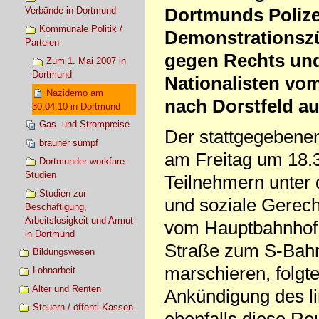
Dortmunds Polize
Verbände in Dortmund
Kommunale Politik /
Demonstrationsz
Parteien
gegen Rechts un
Zum 1. Mai 2007 in
Dortmund
Nationalisten vo
Nazidemo am
nach Dorstfeld a
30.04.10 in Dortmund
Gas- und Strompreise
Der stattgegebene
brauner sumpf
am Freitag um 18.
Dortmunder workfare-
Studien
Teilnehmern unter 
Studien zur
und soziale Gerecht
Beschäftigung,
Arbeitslosigkeit und Armut
vom Hauptbahnhof 
in Dortmund
Straße zum S-Bahn
Bildungswesen
marschieren, folgt
Lohnarbeit
Alter und Renten
Ankündigung des l
Steuern / öffentl.Kassen
ebenfalls diese Ro