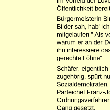
im Vorfeld der Love
Öffentlichkeit berei
Bürgermeisterin Bir
Bilder sah, hab' ich
mitgelaufen.” Als v
warum er an der De
ihn interessiere da
gerechte Löhne”.
Schäfer, eigentlic
zugehörig, spürt 
Sozialdemokraten. 
Parteichef Franz-J
Ordnungsverfahren 
Gang gesetzt.