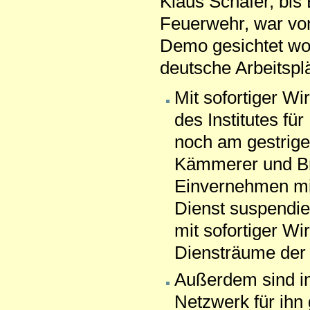
Klaus Schäfer, bis
Feuerwehr, war von
Demo gesichtet wo
deutsche Arbeitsplä
Mit sofortiger Wi
des Institutes fü
noch am gestrig
Kämmerer und Br
Einvernehmen mit
Dienst suspendier
mit sofortiger Wi
Diensträume der 
Außerdem sind in
Netzwerk für ihn 