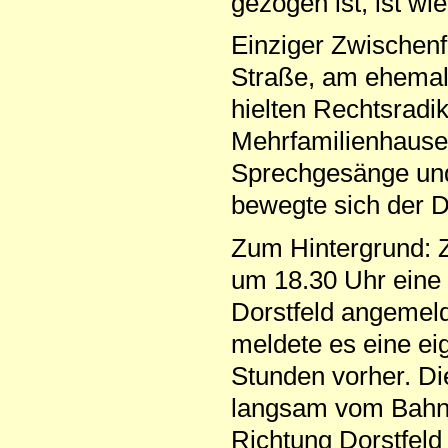
gezogen ist, ist wi
Einziger Zwischenf
Straße, am ehemali
hielten Rechtsradi
Mehrfamilienhause
Sprechgesänge und
bewegte sich der 
Zum Hintergrund: Z
um 18.30 Uhr eine
Dorstfeld angemeld
meldete es eine ei
Stunden vorher. Di
langsam vom Bahnh
Richtung Dorstfeld