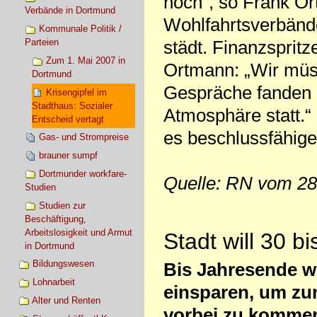
noch“, so Frank Or
Verbände in Dortmund
Wohlfahrtsverbände
Kommunale Politik /
Parteien
städt. Finanzsprit
Zum 1. Mai 2007 in
Ortmann: „Wir müss
Dortmund
Gespräche fanden b
Krisengipfel im
Stadthaus: Sozialer
Atmosphäre statt.“
Entscheid vertagt
es beschlussfähig
Gas- und Strompreise
brauner sumpf
Dortmunder workfare-
Quelle: RN vom 28
Studien
Studien zur
Beschäftigung,
Arbeitslosigkeit und Armut
Stadt will 30 b
in Dortmund
Bildungswesen
Bis Jahresende wi
Lohnarbeit
einsparen, um zu
Alter und Renten
vorbei zu kommen