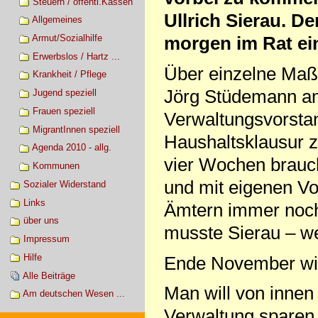
Steuern / öffentl.Kassen
Ullrich Sierau. D
Allgemeines
Armut/Sozialhilfe
morgen im Rat ei
Erwerbslos / Hartz ...
Über einzelne Ma
Krankheit / Pflege
Jörg Stüdemann am
Jugend speziell
Frauen speziell
Verwaltungsvorstan
MigrantInnen speziell
Haushaltsklausur z
Agenda 2010 - allg.
vier Wochen brauc
Kommunen
und mit eigenen V
Sozialer Widerstand
Links
Ämtern immer noch 
über uns
musste Sierau – wen
Impressum
Hilfe
Ende November wir
Alle Beiträge
Man will von innen
Am deutschen Wesen ...
Verwaltung sparen.