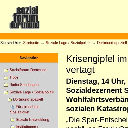
Direkt
zum
Inhalt
|
Direkt
zur
Sektionen
Benutzerspezifische
Navigation
Werkzeuge
→
→
Sie sind hier:
Startseite
Soziale Lage / Sozialpolitik
Dortmund speziell
Krisengipfel i
Navigation
vertagt
Sozialforum Dortmund
Tipps
Dienstag, 14 Uhr,
Radio-Sendungen
Sozialdezernent Si
Soziale Lage / Sozialpolitik
Wohlfahrtsverbän
Dortmund speziell
sozialen Katastro
Für ein echtes
Sozialticket
„Die Spar-Entschei
Soziale Entwicklung
Institutionen /