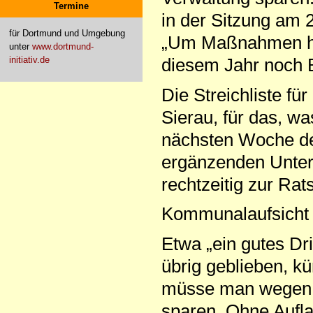
Termine
in der Sitzung am
für Dortmund und Umgebung
„Um Maßnahmen ha
unter
www.dortmund-
initiativ.de
diesem Jahr noch 
Die Streichliste f
Sierau, für das, was
nächsten Woche deta
ergänzenden Unterl
rechtzeitig zur Rat
Kommunalaufsicht 
Etwa „ein gutes Dri
übrig geblieben, k
müsse man wegen de
sparen. Ohne Aufl