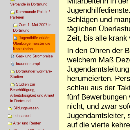
Mitarbeiterin in d
Verbände in Dortmund
Jugendhilfedienste
Kommunale Politik /
Parteien
Schlägen und mang
Zum 1. Mai 2007 in
täglichen Überlastu
Dortmund
Zeit, bis alle krank
Jugendhilfe erklärt
Oberbürgermeister die
In den Ohren der B
Kapitulation
Gas- und Strompreise
welchem Maß Dezer
brauner sumpf
Jugendamtsleitung 
Dortmunder workfare-
herumeierten. Pers
Studien
Studien zur
schlau aus der Takt
Beschäftigung,
fünf Bewerbungen 
Arbeitslosigkeit und Armut
in Dortmund
nicht, und zwar sof
Bildungswesen
Jugendamtsleiter, 
Lohnarbeit
auf die vierte kehr
Alter und Renten