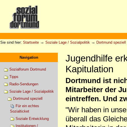
Direkt
zum
Inhalt
|
Direkt
zur
Sektionen
Benutzerspezifische
Navigation
Werkzeuge
→
→
Sie sind hier:
Startseite
Soziale Lage / Sozialpolitik
Dortmund speziell
Jugendhilfe er
Navigation
Kapitulation
Sozialforum Dortmund
Tipps
Dortmund ist nic
Radio-Sendungen
Mitarbeiter der Ju
Soziale Lage / Sozialpolitik
eintreffen. Und zw
Dortmund speziell
Für ein echtes
"Wir haben in unse
Sozialticket
überall das Gleiche 
Soziale Entwicklung
Institutionen /