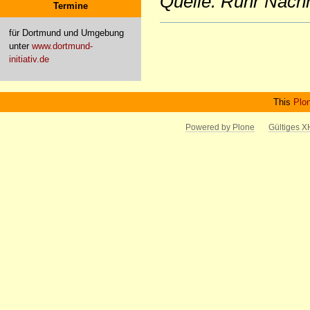
Quelle: Ruhr Nach
Termine
Artikelaktionen
für Dortmund und Umgebung
unter
www.dortmund-
initiativ.de
This
Plo
Powered by Plone
Gültiges 