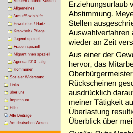
Steuern / öffentl.Kassen
Erziehungsurlaub vo
Allgemeines
Abstimmung. Meyer 
Armut/Sozialhilfe
Stellen ausgeschri
Erwerbslos / Hartz ...
Auswahlverfahren a
Krankheit / Pflege
Jugend speziell
wieder an Zeit vers
Frauen speziell
Aus einer der Gewe
MigrantInnen speziell
Agenda 2010 - allg.
hervor, das Mitarb
Kommunen
Oberbürgermeister
Sozialer Widerstand
Rückscheinen gesch
Links
ausdrücklich darau
über uns
Impressum
meiner Tätigkeit a
Hilfe
Überlastung resulti
Alle Beiträge
Überblick über mei
Am deutschen Wesen ...