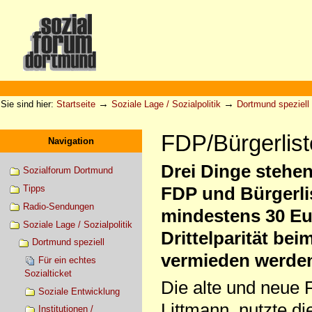
Direkt
zum
Inhalt
|
Direkt
zur
Sektionen
Benutzerspezifische
Navigation
Werkzeuge
→
→
Sie sind hier:
Startseite
Soziale Lage / Sozialpolitik
Dortmund speziell
FDP/Bürgerliste
Navigation
Drei Dinge stehen
Sozialforum Dortmund
Tipps
FDP und Bürgerlis
Radio-Sendungen
mindestens 30 Eu
Soziale Lage / Sozialpolitik
Drittelparität be
Dortmund speziell
vermieden werden.
Für ein echtes
Sozialticket
Die alte und neue 
Soziale Entwicklung
Littmann, nutzte di
Institutionen /