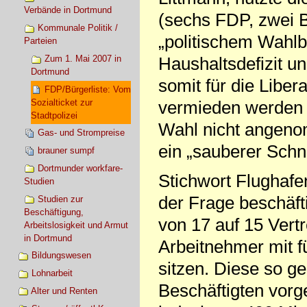
Verbände in Dortmund
(sechs FDP, zwei B
Kommunale Politik /
„politischem Wahl
Parteien
Zum 1. Mai 2007 in
Haushaltsdefizit 
Dortmund
somit für die Libe
FDP/Bürgerliste: Vom
Sozialticket zur
vermieden werden 
Stadtpolizei
Wahl nicht angeno
Gas- und Strompreise
ein „sauberer Schni
brauner sumpf
Dortmunder workfare-
Stichwort Flughafen
Studien
der Frage beschäfti
Studien zur
Beschäftigung,
von 17 auf 15 Vert
Arbeitslosigkeit und Armut
in Dortmund
Arbeitnehmer mit fü
Bildungswesen
sitzen. Diese so ge
Lohnarbeit
Beschäftigten vorg
Alter und Renten