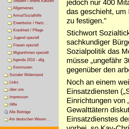
jedoch nur 400 Mita
Steuern / öffentl.Kassen
Allgemeines
das geschieht, um
Armut/Sozialhilfe
zu festigen.”
Erwerbslos / Hartz ...
Krankheit / Pflege
Stichwort Sozialtic
Jugend speziell
sachkundiger Bürger
Frauen speziell
Sozialpolitik das Mo
MigrantInnen speziell
müsse „ungefähr 30
Agenda 2010 - allg.
Kommunen
gegenüber den arb
Sozialer Widerstand
Noch an einem weit
Links
Einsatzdiensten („S
über uns
Impressum
Einrichtungen von
Hilfe
Gewalttätern diskut
Alle Beiträge
Einsatzdienstes d
Am deutschen Wesen ...
vorbei, so Kay-Chr