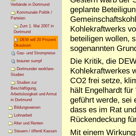
Verbände in Dortmund
geplante Beteiligu
Kommunale Politik /
Gemeinschaftskohl
Parteien
Zum 1. Mai 2007 in
Kohlekraftwerks 
Dortmund
beteiligen wollen, 
DEW will 20 Prozent
Ökostrom
sogenannten Grundl
Gas- und Strompreise
Die Kritik, die DE
brauner sumpf
Kohlekraftwerkes we
Dortmunder workfare-
Studien
CO2 frei setze, kl
Studien zur
hält Engelhardt für
Beschäftigung,
Arbeitslosigkeit und Armut
geführt werde, sei e
in Dortmund
dass es im Rat und
Bildungswesen
Lohnarbeit
Rückendeckung für
Alter und Renten
Mit einem Wirkung
Steuern / öffentl.Kassen