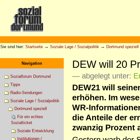
Direkt
zum
Inhalt
|
Direkt
zur
Sektionen
Benutzerspezifische
Navigation
Werkzeuge
→
→
Sie sind hier:
Startseite
Soziale Lage / Sozialpolitik
Dortmund speziell
DEW will 20 P
Navigation
— abgelegt unter:
E
Sozialforum Dortmund
Tipps
DEW21 will seine
Radio-Sendungen
erhöhen. Im wesen
Soziale Lage / Sozialpolitik
WR-Informationen
Dortmund speziell
die Anteile der e
Für ein echtes
Sozialticket
zwanzig Prozent
Soziale Entwicklung
Gestern warb der S
Institutionen /