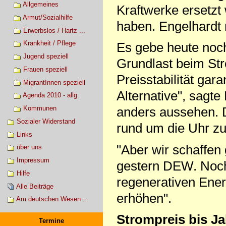
Allgemeines
Kraftwerke ersetzt
Armut/Sozialhilfe
haben. Engelhardt 
Erwerbslos / Hartz ...
Krankheit / Pflege
Es gebe heute noch
Jugend speziell
Grundlast beim Str
Frauen speziell
Preisstabilität gar
MigrantInnen speziell
Alternative", sagt
Agenda 2010 - allg.
Kommunen
anders aussehen. 
Sozialer Widerstand
rund um die Uhr zu
Links
"Aber wir schaffen 
über uns
Impressum
gestern DEW. Noch
Hilfe
regenerativen Energ
Alle Beiträge
erhöhen".
Am deutschen Wesen ...
Strompreis bis Ja
Termine