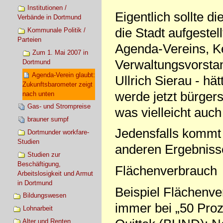
Institutionen /
Eigentlich sollte d
Verbände in Dortmund
die Stadt aufgestell
Kommunale Politik /
Parteien
Agenda-Vereins, K
Zum 1. Mai 2007 in
Verwaltungsvorsta
Dortmund
Agenda-Verein glaubt:
Ullrich Sierau - hä
Zukunftsbarometer zeigt
werde jetzt bürger
nach unten
Gas- und Strompreise
was vielleicht auch
brauner sumpf
Jedensfalls kommt
Dortmunder workfare-
Studien
anderen Ergebnisse
Studien zur
Beschäftigung,
Flächenverbrauch
Arbeitslosigkeit und Armut
in Dortmund
Beispiel Flächenve
Bildungswesen
immer bei „50 Proz
Lohnarbeit
Alter und Renten