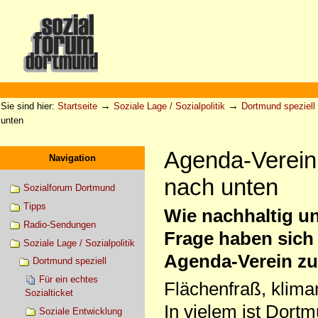
Direkt
zum
Inhalt
|
Direkt
zur
Sektionen
Benutzerspezifische
Navigation
Werkzeuge
→
→
Sie sind hier:
Startseite
Soziale Lage / Sozialpolitik
Dortmund speziell
unten
Agenda-Verein 
Navigation
nach unten
Sozialforum Dortmund
Tipps
Wie nachhaltig u
Radio-Sendungen
Frage haben sich 
Soziale Lage / Sozialpolitik
Agenda-Verein z
Dortmund speziell
Für ein echtes
Flächenfraß, klima
Sozialticket
In vielem ist Dort
Soziale Entwicklung