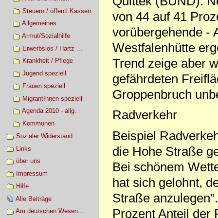
Quittek (BUND): Nei
Steuern / öffentl.Kassen
von 44 auf 41 Proz
Allgemeines
vorübergehende - A
Armut/Sozialhilfe
Westfalenhütte erg
Erwerbslos / Hartz ...
Trend zeige aber w
Krankheit / Pflege
Jugend speziell
gefährdeten Freif
Frauen speziell
Groppenbruch unbed
MigrantInnen speziell
Agenda 2010 - allg.
Radverkehr
Kommunen
Beispiel Radverke
Sozialer Widerstand
die Hohe Straße ge
Links
über uns
Bei schönem Wetter
Impressum
hat sich gelohnt, 
Hilfe
Straße anzulegen”.
Alle Beiträge
Prozent Anteil de
Am deutschen Wesen ...