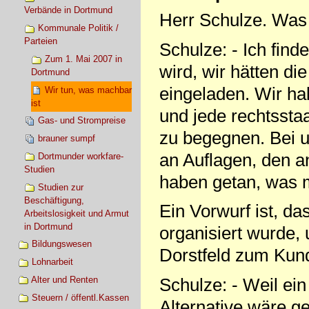
Verbände in Dortmund
Herr Schulze. Was
Kommunale Politik /
Parteien
Schulze: - Ich fin
Zum 1. Mai 2007 in
wird, wir hätten d
Dortmund
eingeladen. Wir ha
Wir tun, was machbar
ist
und jede rechtssta
Gas- und Strompreise
zu begegnen. Bei u
brauner sumpf
an Auflagen, den a
Dortmunder workfare-
Studien
haben getan, was m
Studien zur
Beschäftigung,
Ein Vorwurf ist, da
Arbeitslosigkeit und Armut
in Dortmund
organisiert wurde,
Bildungswesen
Dorstfeld zum Kund
Lohnarbeit
Alter und Renten
Schulze: - Weil ei
Steuern / öffentl.Kassen
Alternative wäre g