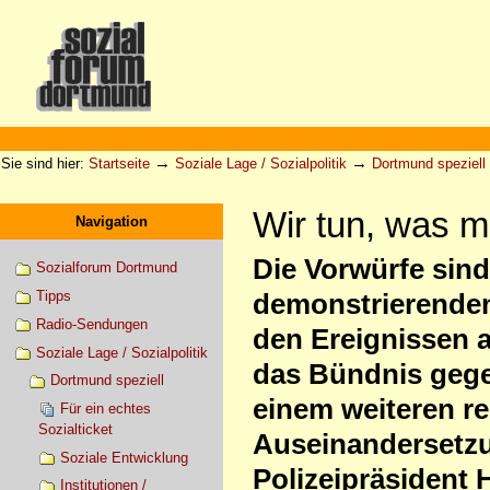
Direkt
zum
Inhalt
|
Direkt
zur
Sektionen
Benutzerspezifische
Navigation
Werkzeuge
→
→
Sie sind hier:
Startseite
Soziale Lage / Sozialpolitik
Dortmund speziell
Wir tun, was m
Navigation
Die Vorwürfe sind
Sozialforum Dortmund
Tipps
demonstrierenden 
Radio-Sendungen
den Ereignissen am
Soziale Lage / Sozialpolitik
das Bündnis gege
Dortmund speziell
einem weiteren r
Für ein echtes
Sozialticket
Auseinandersetzu
Soziale Entwicklung
Polizeipräsident 
Institutionen /