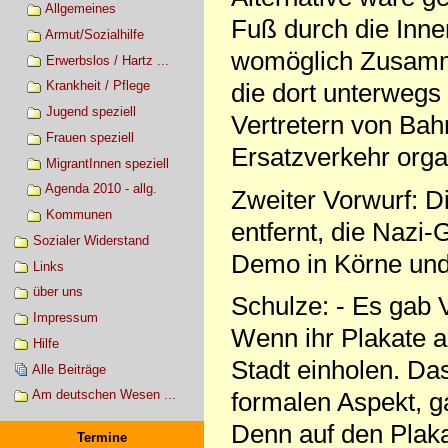
Allgemeines
Fuß durch die Inne
Armut/Sozialhilfe
womöglich Zusamm
Erwerbslos / Hartz ...
die dort unterwegs
Krankheit / Pflege
Jugend speziell
Vertretern von Bah
Frauen speziell
Ersatzverkehr org
MigrantInnen speziell
Agenda 2010 - allg.
Zweiter Vorwurf: D
Kommunen
entfernt, die Nazi
Sozialer Widerstand
Demo in Körne und
Links
über uns
Schulze: - Es gab 
Impressum
Wenn ihr Plakate a
Hilfe
Stadt einholen. Da
Alle Beiträge
formalen Aspekt, g
Am deutschen Wesen ...
Denn auf den Plaka
Termine