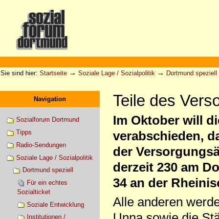
Direkt
zum
Inhalt
|
Direkt
zur
Sektionen
Benutzerspezifische
Navigation
Werkzeuge
→
→
Sie sind hier:
Startseite
Soziale Lage / Sozialpolitik
Dortmund speziell
Teile des Vers
Navigation
Im Oktober will d
Sozialforum Dortmund
Tipps
verabschieden, da
Radio-Sendungen
der Versorgungs
Soziale Lage / Sozialpolitik
derzeit 230 am D
Dortmund speziell
34 an der Rheini
Für ein echtes
Sozialticket
Alle anderen werde
Soziale Entwicklung
Unna sowie die St
Institutionen /