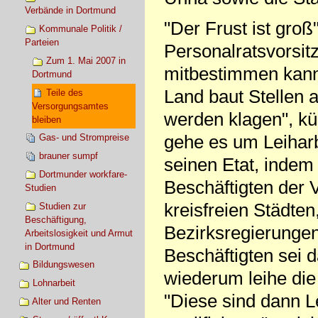
Verbände in Dortmund
"Der Frust ist groß
Kommunale Politik /
Parteien
Personalratsvorsi
Zum 1. Mai 2007 in
mitbestimmen kann 
Dortmund
Land baut Stellen a
Teile des
Versorgungsamtes
werden klagen", kü
bleiben
gehe es um Leiharb
Gas- und Strompreise
brauner sumpf
seinen Etat, indem 
Dortmunder workfare-
Beschäftigten der
Studien
kreisfreien Städte
Studien zur
Beschäftigung,
Bezirksregierungen 
Arbeitslosigkeit und Armut
in Dortmund
Beschäftigten sei 
Bildungswesen
wiederum leihe die 
Lohnarbeit
"Diese sind dann L
Alter und Renten