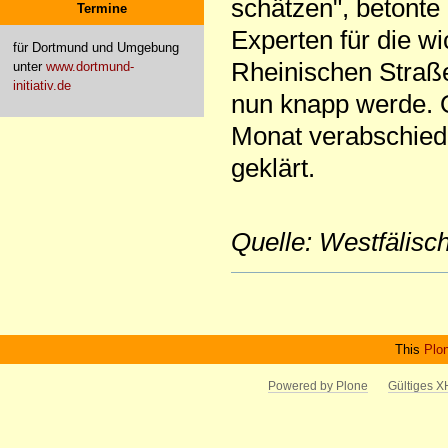
schätzen", betonte 
Termine
Experten für die wi
für Dortmund und Umgebung
Rheinischen Straße
unter
www.dortmund-
initiativ.de
nun knapp werde.
Monat verabschiede
geklärt.
Quelle: Westfälis
Artikelaktionen
This
Plo
Powered by Plone
Gültiges 