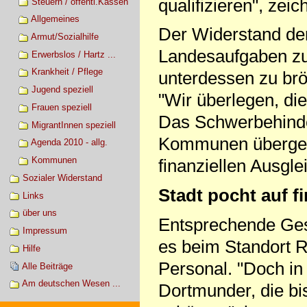
qualifizieren", zei
Steuern / öffentl.Kassen
Allgemeines
Der Widerstand de
Armut/Sozialhilfe
Landesaufgaben zu
Erwerbslos / Hartz ...
Krankheit / Pflege
unterdessen zu brö
Jugend speziell
"Wir überlegen, di
Frauen speziell
Das Schwerbehinder
MigrantInnen speziell
Kommunen übergehe
Agenda 2010 - allg.
Kommunen
finanziellen Ausgle
Sozialer Widerstand
Stadt pocht auf f
Links
über uns
Entsprechende Ges
Impressum
es beim Standort 
Hilfe
Personal. "Doch in 
Alle Beiträge
Am deutschen Wesen ...
Dortmunder, die b