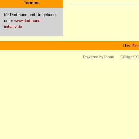
Termine
Artikelaktionen
für Dortmund und Umgebung
unter
www.dortmund-
initiativ.de
This
Plo
Powered by Plone
Gültiges 