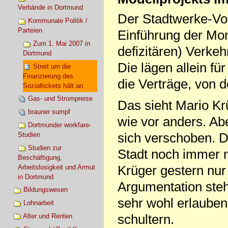
Verbände in Dortmund
Der Stadtwerke-Vor
Kommunale Politik /
Parteien
Einführung der Mon
Zum 1. Mai 2007 in
defizitären) Verke
Dortmund
Die lägen allein fü
Streit um die
Finanzierung des
die Verträge, von d
Sozialtickets hält an
Gas- und Strompreise
Das sieht Mario Kr
brauner sumpf
wie vor anders. Ab
Dortmunder workfare-
sich verschoben. D
Studien
Studien zur
Stadt noch immer ni
Beschäftigung,
Krüger gestern nur
Arbeitslosigkeit und Armut
in Dortmund
Argumentation steh
Bildungswesen
sehr wohl erlauben
Lohnarbeit
schultern.
Alter und Renten