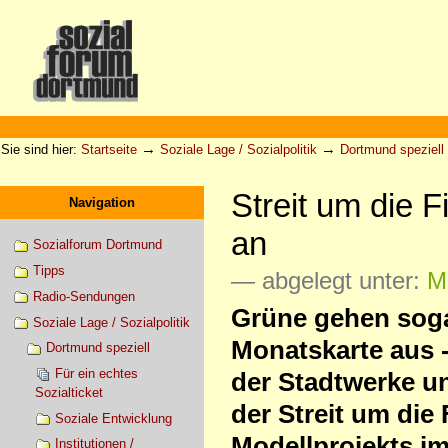
Direkt
zum
Inhalt
|
Direkt
zur
Sektionen
Benutzerspezifische
Navigation
Werkzeuge
→
→
Sie sind hier:
Startseite
Soziale Lage / Sozialpolitik
Dortmund speziell
Streit um die F
Navigation
an
Sozialforum Dortmund
Tipps
— abgelegt unter:
Mo
Radio-Sendungen
Grüne gehen soga
Soziale Lage / Sozialpolitik
Monatskarte aus 
Dortmund speziell
Für ein echtes
der Stadtwerke un
Sozialticket
der Streit um die
Soziale Entwicklung
Modellprojekts im
Institutionen /