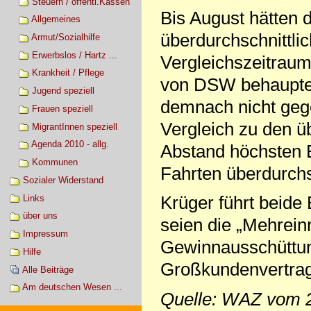
Steuern / öffentl.Kassen
Bis August hätten 
Allgemeines
überdurchschnittl
Armut/Sozialhilfe
Erwerbslos / Hartz ...
Vergleichszeitraum
Krankheit / Pflege
von DSW behauptet
Jugend speziell
demnach nicht geg
Frauen speziell
Vergleich zu den ü
MigrantInnen speziell
Agenda 2010 - allg.
Abstand höchsten 
Kommunen
Fahrten überdurchs
Sozialer Widerstand
Krüger führt beide 
Links
über uns
seien die „Mehrein
Impressum
Gewinnausschüttun
Hilfe
Großkundenvertrag
Alle Beiträge
Am deutschen Wesen ...
Quelle: WAZ vom 2