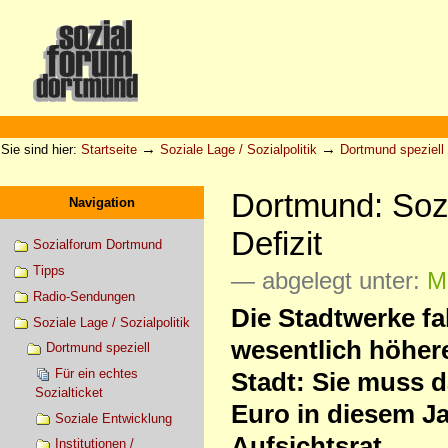
Direkt
zum
Inhalt
|
Direkt
zur
Sektionen
Benutzerspezifische
Navigation
Werkzeuge
→
→
Sie sind hier:
Startseite
Soziale Lage / Sozialpolitik
Dortmund speziell
Dortmund: Sozia
Navigation
Defizit
Sozialforum Dortmund
Tipps
— abgelegt unter:
Mo
Radio-Sendungen
Die Stadtwerke fah
Soziale Lage / Sozialpolitik
wesentlich höhere
Dortmund speziell
Für ein echtes
Stadt: Sie muss d
Sozialticket
Euro in diesem J
Soziale Entwicklung
Aufsichtsrat.
Institutionen /