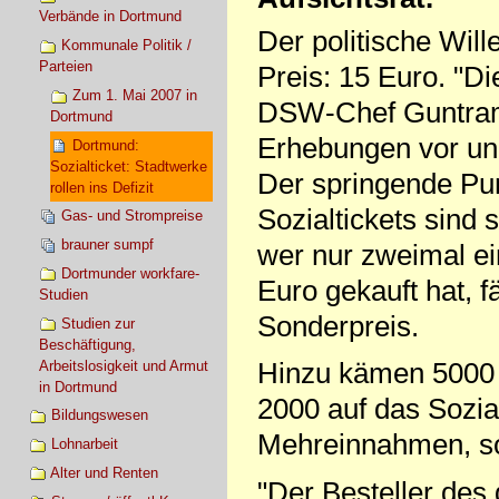
Verbände in Dortmund
Der politische Wille
Kommunale Politik /
Parteien
Preis: 15 Euro. "Di
Zum 1. Mai 2007 in
DSW-Chef Guntram 
Dortmund
Erhebungen vor und
Dortmund:
Sozialticket: Stadtwerke
Der springende Pun
rollen ins Defizit
Sozialtickets sind
Gas- und Strompreise
brauner sumpf
wer nur zweimal e
Dortmunder workfare-
Euro gekauft hat, f
Studien
Sonderpreis.
Studien zur
Beschäftigung,
Hinzu kämen 5000 
Arbeitslosigkeit und Armut
in Dortmund
2000 auf das Sozia
Bildungswesen
Mehreinnahmen, so
Lohnarbeit
Alter und Renten
"Der Besteller des 