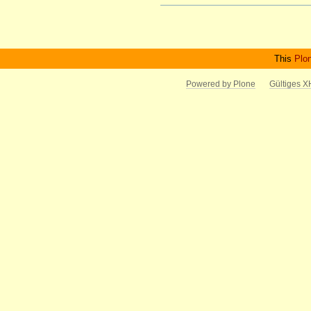
Artikelaktionen
This
Plo
Powered by Plone
Gültiges 