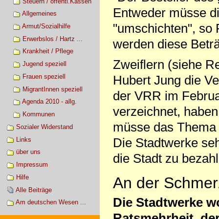
Steuern / öffentl.Kassen
Entweder müsse die
Allgemeines
"umschichten", so 
Armut/Sozialhilfe
Erwerbslos / Hartz ...
werden diese Beträ
Krankheit / Pflege
Zweiflern (siehe R
Jugend speziell
Frauen speziell
Hubert Jung die V
MigrantInnen speziell
der VRR im Februa
Agenda 2010 - allg.
verzeichnet, haben
Kommunen
müsse das Thema i
Sozialer Widerstand
Die Stadtwerke seh
Links
über uns
die Stadt zu bezahl
Impressum
Hilfe
An der Schmer
Alle Beiträge
Die Stadtwerke wo
Am deutschen Wesen ...
Ratsmehrheit, de