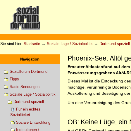
Direkt
zum
Inhalt
|
Direkt
zur
Sektionen
Benutzerspezifische
Navigation
Werkzeuge
→
→
Sie sind hier:
Startseite
Soziale Lage / Sozialpolitik
Dortmund speziell
Phoenix-See: Altöl g
Navigation
Erneuter Altlastenfund auf dem
Sozialforum Dortmund
Entwässerungsgrabens Altöl-Rück
Tipps
Dieses Mal ist die Entdeckung deu
Radio-Sendungen
mächtige, verunreinigte Bodenschi
Auskofferung und Beseitigung der
Soziale Lage / Sozialpolitik
Dortmund speziell
Um eine Verunreinigung des Grun
Für ein echtes
Sozialticket
OB: Keine Lüge, ein 
Soziale Entwicklung
Institutionen /
Hat OB Dr. Gerhard Langemeyer (S