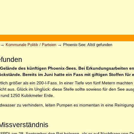
→
→
Kommunale Politik / Parteien
Phoenix-See: Altöl gefunden
efunden
 Gelände des künftigen Phoenix-Sees. Bei Erkundungsarbeiten ent
stände. Bereits im Juni hatte ein Fass mit giftigen Stoffen für 
tlich größer als ein 200-l-Fass. In einer Tiefe von fünf Metern machte
cht aus. Glück im Unglück: diese Stelle sollte sowieso für den See au
 rund 1250 Kubikmeter Erde.
dwasser zu verhindern, leiten Pumpen es momentan in eine Reinigung
Missverständnis
PD) am 28. September den Rat belogen, als er auf Nachfrage von Dr. A