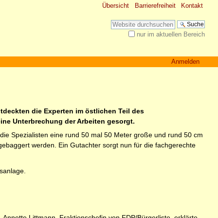
Übersicht
Barrierefreiheit
Kontakt
Website durchsuchen
nur im aktuellen Bereich
Erweiterte Suche…
Anmelden
deckten die Experten im östlichen Teil des
eine Unterbrechung der Arbeiten gesorgt.
n die Spezialisten eine rund 50 mal 50 Meter große und rund 50 cm
sgebaggert werden. Ein Gutachter sorgt nun für die fachgerechte
sanlage.
nnette Littmann, Fraktionschefin von FDP/Bürgerliste, erklärte,