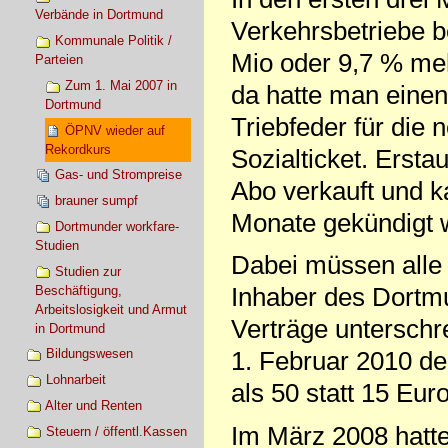
Verbände in Dortmund
Verkehrsbetriebe b
Kommunale Politik /
Mio oder 9,7 % meh
Parteien
Zum 1. Mai 2007 in
da hatte man einen
Dortmund
Triebfeder für die
ÖPNV wieder auf
Rekordkurs
Sozialticket. Ersta
Gas- und Strompreise
Abo verkauft und k
brauner sumpf
Monate gekündigt 
Dortmunder workfare-
Studien
Dabei müssen alle 
Studien zur
Inhaber des Dortm
Beschäftigung,
Arbeitslosigkeit und Armut
Verträge unterschre
in Dortmund
1. Februar 2010 de
Bildungswesen
Lohnarbeit
als 50 statt 15 Eur
Alter und Renten
Im März 2008 hatten
Steuern / öffentl.Kassen