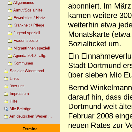
Allgemeines
abonniert. Im März
Armut/Sozialhilfe
kamen weitere 300
Erwerbslos / Hartz ...
weiterhin etwa jed
Krankheit / Pflege
Monatskarte (etwa 
Jugend speziell
Frauen speziell
Sozialticket um.
MigrantInnen speziell
Ein Einnahmeverlus
Agenda 2010 - allg.
Kommunen
Stadt Dortmund ers
Sozialer Widerstand
über sieben Mio Eu
Links
Bernd Winkelmann, 
über uns
Impressum
darauf hin, dass d
Hilfe
Dortmund weit älter
Alle Beiträge
Februar 2008 eing
Am deutschen Wesen ...
neuen Rates zur V
Termine