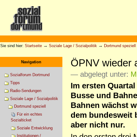
Direkt
zum
Inhalt
|
Direkt
zur
Sektionen
Benutzerspezifische
Navigation
Werkzeuge
→
→
Sie sind hier:
Startseite
Soziale Lage / Sozialpolitik
Dortmund speziell
ÖPNV wieder a
Navigation
— abgelegt unter:
Mo
Sozialforum Dortmund
Tipps
Im ersten Quartal
Radio-Sendungen
Busse und Bahnen
Soziale Lage / Sozialpolitik
Bahnen wächst wei
Dortmund speziell
dem bundesweit bi
Für ein echtes
Sozialticket
aber nicht nur.
Soziale Entwicklung
In den ersten drei
Institutionen /