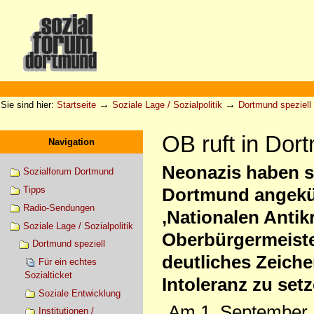
Direkt
zum
Inhalt
|
Direkt
zur
Sektionen
Benutzerspezifische
Navigation
Werkzeuge
→
→
Sie sind hier:
Startseite
Soziale Lage / Sozialpolitik
Dortmund speziell
OB ruft in Dor
Navigation
Neonazis haben 
Sozialforum Dortmund
Tipps
Dortmund angekün
Radio-Sendungen
,Nationalen Antik
Soziale Lage / Sozialpolitik
Oberbürgermeister
Dortmund speziell
deutliches Zeich
Für ein echtes
Sozialticket
Intoleranz zu setz
Soziale Entwicklung
„Am 1. September 
Institutionen /