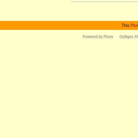
Artikelaktionen
This
Plo
Powered by Plone
Gültiges 