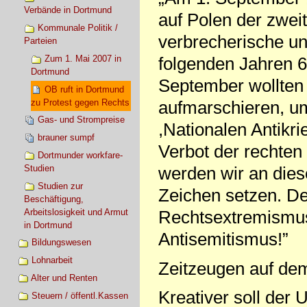
Verbände in Dortmund
auf Polen der zwei
Kommunale Politik /
verbrecherische und
Parteien
Zum 1. Mai 2007 in
folgenden Jahren 
Dortmund
September wollten
OB ruft in Dortmund
zu Protest gegen Rechts
aufmarschieren, u
Gas- und Strompreise
,Nationalen Antikr
brauner sumpf
Verbot der rechten
Dortmunder workfare-
Studien
werden wir an dies
Studien zur
Zeichen setzen. De
Beschäftigung,
Arbeitslosigkeit und Armut
Rechtsextremismus
in Dortmund
Antisemitismus!”
Bildungswesen
Lohnarbeit
Zeitzeugen auf de
Alter und Renten
Kreativer soll de
Steuern / öffentl.Kassen