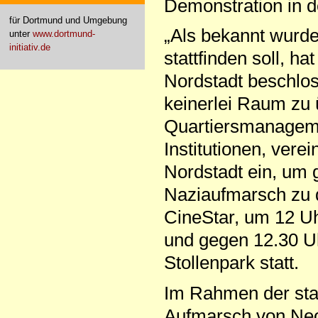
Demonstration in d
für Dortmund und Umgebung
„Als bekannt wurde
unter
www.dortmund-
initiativ.de
stattfinden soll, h
Nordstadt beschlos
keinerlei Raum zu 
Quartiersmanageme
Institutionen, ver
Nordstadt ein, um 
Naziaufmarsch zu d
CineStar, um 12 U
und gegen 12.30 U
Stollenpark statt.
Im Rahmen der sta
Aufmarsch von Neon