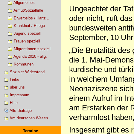
Allgemeines
Ungeachtet der Tat
Armut/Sozialhilfe
oder nicht, ruft da
Erwerbslos / Hartz ...
bundesweiten antif
Krankheit / Pflege
Jugend speziell
September, 10 Uhr
Frauen speziell
„Die Brutalität des
MigrantInnen speziell
Agenda 2010 - allg.
die 1. Mai-Demonst
Kommunen
kurdische und türki
Sozialer Widerstand
in welchem Umfang 
Links
Neonaziszene sich 
über uns
Impressum
einem Aufruf im Inte
Hilfe
am Erstarken der R
Alle Beiträge
verharmlost haben, 
Am deutschen Wesen ...
Insgesamt gibt es 
Termine