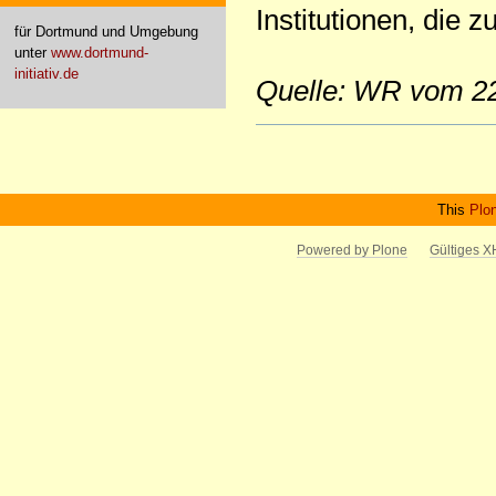
Institutionen, die 
für Dortmund und Umgebung
unter
www.dortmund-
initiativ.de
Quelle: WR vom 22
Artikelaktionen
This
Plo
Powered by Plone
Gültiges 