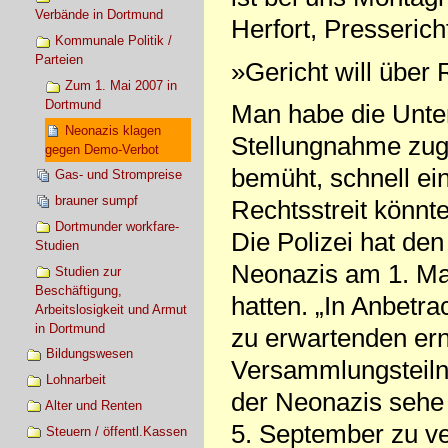
Verbände in Dortmund
Herfort, Presseric
Kommunale Politik /
Parteien
»Gericht will über 
Zum 1. Mai 2007 in
Dortmund
Man habe die Unter
Neonazis klagen
Stellungnahme zuge
gegen Demo-Verbot
bemüht, schnell ei
Gas- und Strompreise
brauner sumpf
Rechtsstreit könnt
Dortmunder workfare-
Die Polizei hat de
Studien
Neonazis am 1. Ma
Studien zur
Beschäftigung,
hatten. „In Anbetr
Arbeitslosigkeit und Armut
in Dortmund
zu erwartenden ern
Bildungswesen
Versammlungsteil
Lohnarbeit
der Neonazis sehe
Alter und Renten
5. September zu ve
Steuern / öffentl.Kassen