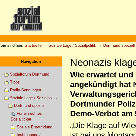
Direkt
zum
Inhalt
|
Direkt
zur
Sektionen
Benutzerspezifische
Navigation
Werkzeuge
→
→
Sie sind hier:
Startseite
Soziale Lage / Sozialpolitik
Dortmund speziell
Neonazis klag
Navigation
Wie erwartet und 
Sozialforum Dortmund
Tipps
angekündigt hat 
Radio-Sendungen
Verwaltungsgeric
Soziale Lage / Sozialpolitik
Dortmunder Poliz
Dortmund speziell
Demo-Verbot am 5
Für ein echtes
Sozialticket
„Die Klage auf Wie
Soziale Entwicklung
ist bei uns Montag
Institutionen /