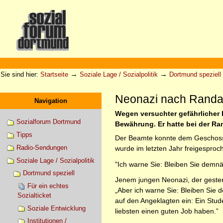
Direkt
zum
Inhalt
|
Direkt
zur
Sektionen
Benutzerspezifische
Navigation
Werkzeuge
→
→
Sie sind hier:
Startseite
Soziale Lage / Sozialpolitik
Dortmund speziell
Neonazi nach Randale
Navigation
Wegen versuchter gefährlicher K
Sozialforum Dortmund
Bewährung. Er hatte bei der Ra
Tipps
Der Beamte konnte dem Geschoss au
Radio-Sendungen
wurde im letzten Jahr freigesproch
Soziale Lage / Sozialpolitik
"Ich warne Sie: Bleiben Sie demn
Dortmund speziell
Jenem jungen Neonazi, der gester
Für ein echtes
„Aber ich warne Sie: Bleiben Sie 
Sozialticket
auf den Angeklagten ein: Ein Stu
Soziale Entwicklung
liebsten einen guten Job haben.”
Institutionen /