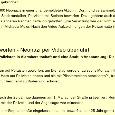
d gebrochen
300 Neonazis in einer unangemeldeten Aktion in Dortmund versammelt. 
r Stadt randaliert, Polizisten mit Steinen beworfen. Dazu gehörte auch 
es anderen Rechten hatte ihn getroffen. „Die Verletzung war gar nicht s
erin Michaela Meier. Nach den Video-Aufzeichnungen der Polizei hatte i
eworfen - Neonazi per Video überführt
olizisten in Alarmbereitschaft und eine Stadt in Anspannung: Di
tein auf Polizisten geworfen, am Dienstag wurde er zu sechs Monaten Ha
 Hass auf Polizisten haben und sie mit Pflastersteinen attackieren?“, 
 nur beschämt zu Boden und schwieg.
 sich der 25-Jährige dagegen am 1. Mai auf der Straße präsentiert. Rund
it der Polizei – und der Angeklagte war mittendrin.
n der Stephanstraße eingekesselt hatten, bewarf sie der 25-Jährige mi