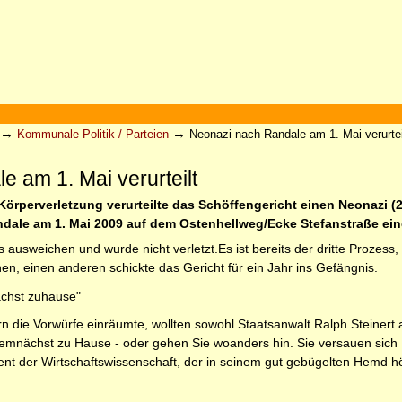
→
→
Kommunale Politik / Parteien
Neonazi nach Randale am 1. Mai verurtei
 am 1. Mai verurteilt
örperverletzung verurteilte das Schöffengericht einen Neonazi (2
ndale am 1. Mai 2009 auf dem Ostenhellweg/Ecke Stefanstraße eine
sweichen und wurde nicht verletzt.Es ist bereits der dritte Prozess, 
en, einen anderen schickte das Gericht für ein Jahr ins Gefängnis.
ächst zuhause"
n die Vorwürfe einräumte, wollten sowohl Staatsanwalt Ralph Steinert
demnächst zu Hause - oder gehen Sie woanders hin. Sie versauen sich I
dent der Wirtschaftswissenschaft, der in seinem gut gebügelten Hemd 