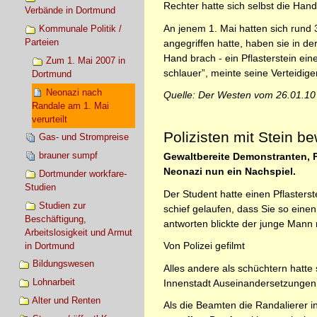
Rechter hatte sich selbst die Han
Verbände in Dortmund
An jenem 1. Mai hatten sich rund 
Kommunale Politik /
Parteien
angegriffen hatte, haben sie in de
Hand brach - ein Pflasterstein ein
Zum 1. Mai 2007 in
schlauer”, meinte seine Verteidig
Dortmund
Neonazi nach
Quelle: Der Westen vom 26.01.10
Randale am 1. Mai
verurteilt
Polizisten mit Stein b
Gas- und Strompreise
brauner sumpf
Gewaltbereite Demonstranten, P
Neonazi nun ein Nachspiel.
Dortmunder workfare-
Studien
Der Student hatte einen Pflasters
Studien zur
schief gelaufen, dass Sie so einen
Beschäftigung,
antworten blickte der junge Mann
Arbeitslosigkeit und Armut
Von Polizei gefilmt
in Dortmund
Bildungswesen
Alles andere als schüchtern hatte
Lohnarbeit
Innenstadt Auseinandersetzungen m
Alter und Renten
Als die Beamten die Randalierer i