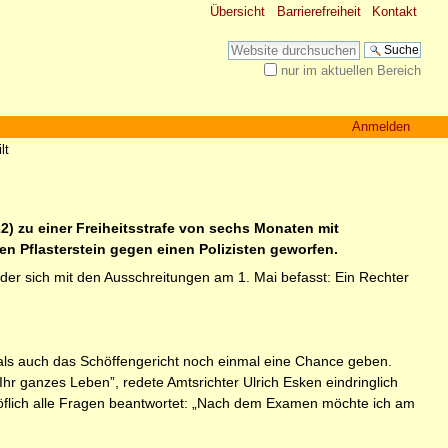
Übersicht
Barrierefreiheit
Kontakt
Website durchsuchen
nur im aktuellen Bereich
Erweiterte Suche…
Anmelden
lt
2) zu einer Freiheitsstrafe von sechs Monaten mit
n Pflasterstein gegen einen Polizisten geworfen.
der sich mit den Ausschreitungen am 1. Mai befasst: Ein Rechter
 als auch das Schöffengericht noch einmal eine Chance geben.
hr ganzes Leben”, redete Amtsrichter Ulrich Esken eindringlich
höflich alle Fragen beantwortet: „Nach dem Examen möchte ich am