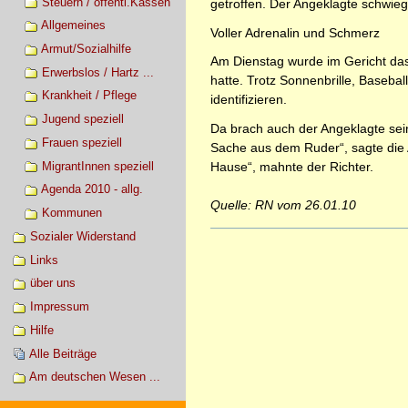
Steuern / öffentl.Kassen
getroffen. Der Angeklagte schwieg
Allgemeines
Voller Adrenalin und Schmerz
Armut/Sozialhilfe
Am Dienstag wurde im Gericht das 
Erwerbslos / Hartz ...
hatte. Trotz Sonnenbrille, Baseb
Krankheit / Pflege
identifizieren.
Jugend speziell
Da brach auch der Angeklagte sein
Frauen speziell
Sache aus dem Ruder“, sagte die A
MigrantInnen speziell
Hause“, mahnte der Richter.
Agenda 2010 - allg.
Quelle: RN vom 26.01.10
Kommunen
Artikelaktionen
Sozialer Widerstand
Links
über uns
Impressum
Hilfe
Alle Beiträge
Am deutschen Wesen ...