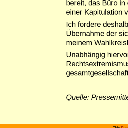
bereit, das Büro i
einer Kapitulation 
Ich fordere deshal
Übernahme der si
meinem Wahlkreisb
Unabhängig hiervo
Rechtsextremismus 
gesamtgesellschaft
Quelle: Pressemitt
Artikelaktionen
This
Plo