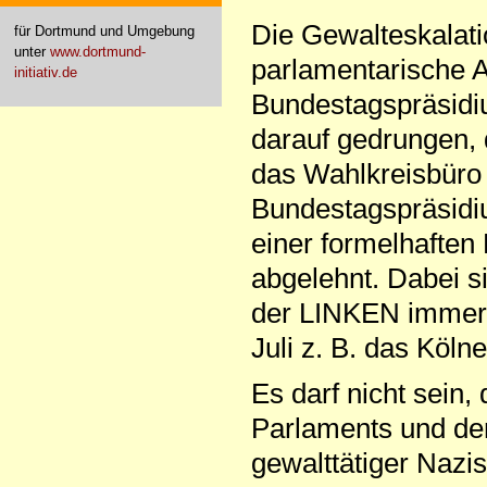
Die Gewalteskalati
für Dortmund und Umgebung
unter
www.dortmund-
parlamentarische A
initiativ.de
Bundestagspräsidi
darauf gedrungen,
das Wahlkreisbür
Bundestagspräsidiu
einer formelhafte
abgelehnt. Dabei 
der LINKEN immer w
Juli z. B. das Köln
Es darf nicht sein,
Parlaments und der
gewalttätiger Nazis