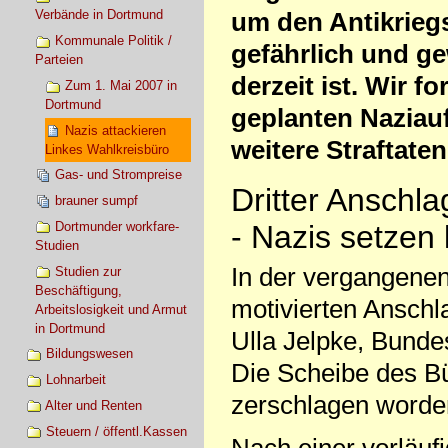
um den Antikriegst
Verbände in Dortmund
Kommunale Politik /
gefährlich und g
Parteien
derzeit ist. Wir f
Zum 1. Mai 2007 in
Dortmund
geplanten Naziau
Nazis attackieren
weitere Straftate
Linkes Wahlkreisbüro
Gas- und Strompreise
Dritter Anschla
brauner sumpf
Dortmunder workfare-
- Nazis setzen
Studien
In der vergangenen
Studien zur
Beschäftigung,
motivierten Ansch
Arbeitslosigkeit und Armut
in Dortmund
Ulla Jelpke, Bunde
Bildungswesen
Die Scheibe des Bü
Lohnarbeit
zerschlagen worden.
Alter und Renten
Steuern / öffentl.Kassen
Nach einer vorläufi