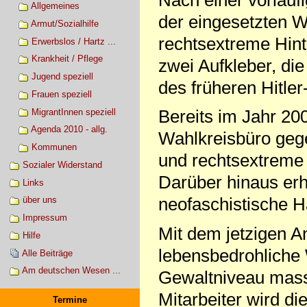
Allgemeines
der eingesetzten W
Armut/Sozialhilfe
rechtsextreme Hint
Erwerbslos / Hartz ...
Krankheit / Pflege
zwei Aufkleber, di
Jugend speziell
des früheren Hitler
Frauen speziell
Bereits im Jahr 20
MigrantInnen speziell
Agenda 2010 - allg.
Wahlkreisbüro gege
Kommunen
und rechtsextreme 
Sozialer Widerstand
Darüber hinaus erh
Links
neofaschistische H
über uns
Impressum
Mit dem jetzigen A
Hilfe
lebensbedrohliche 
Alle Beiträge
Am deutschen Wesen ...
Gewaltniveau massi
Mitarbeiter wird die
Termine