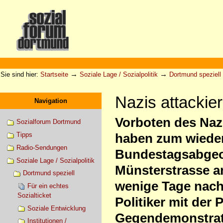
Direkt
zum
Inhalt
|
Direkt
zur
Sektionen
Benutzerspezifische
Navigation
Werkzeuge
→
→
Sie sind hier:
Startseite
Soziale Lage / Sozialpolitik
Dortmund speziell
Nazis attackie
Navigation
Vorboten des Naz
Sozialforum Dortmund
Tipps
haben zum wieder
Radio-Sendungen
Bundestagsabgeor
Soziale Lage / Sozialpolitik
Münsterstrasse an
Dortmund speziell
wenige Tage nach
Für ein echtes
Sozialticket
Politiker mit der
Soziale Entwicklung
Gegendemonstrat
Institutionen /