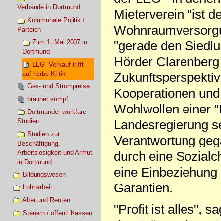
Verbände in Dortmund
Mieterverein "ist d
Kommunale Politik /
Wohnraumversorgun
Parteien
Zum 1. Mai 2007 in
"gerade den Siedl
Dortmund
Hörder Clarenberg f
LEG -Verkauf trifft
auf herbe Kritik
Zukunftsperspekti
Gas- und Strompreise
Kooperationen und
brauner sumpf
Wohlwollen einer 
Dortmunder workfare-
Studien
Landesregierung se
Studien zur
Verantwortung geg
Beschäftigung,
Arbeitslosigkeit und Armut
durch eine Sozialc
in Dortmund
eine Einbeziehung 
Bildungswesen
Garantien.
Lohnarbeit
Alter und Renten
"Profit ist alles",
Steuern / öffentl.Kassen