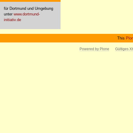
für Dortmund und Umgebung
unter
www.dortmund-
initiativ.de
This
Plo
Powered by Plone
Gültiges 