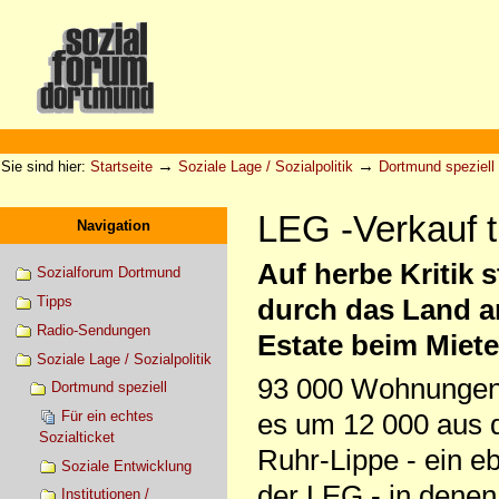
Direkt
zum
Inhalt
|
Direkt
zur
Sektionen
Benutzerspezifische
Navigation
Werkzeuge
→
→
Sie sind hier:
Startseite
Soziale Lage / Sozialpolitik
Dortmund speziell
LEG -Verkauf tri
Navigation
Auf herbe Kritik
Sozialforum Dortmund
Tipps
durch das Land a
Radio-Sendungen
Estate beim Miete
Soziale Lage / Sozialpolitik
93 000 Wohnungen 
Dortmund speziell
Für ein echtes
es um 12 000 aus
Sozialticket
Ruhr-Lippe - ein e
Soziale Entwicklung
der LEG - in dene
Institutionen /