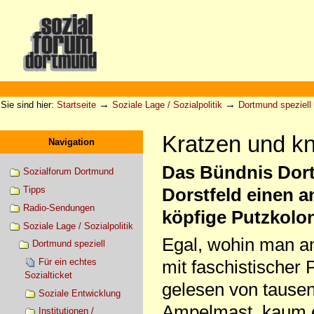
Direkt
zum
Inhalt
|
Direkt
zur
Sektionen
Benutzerspezifische
Navigation
Werkzeuge
→
→
Sie sind hier:
Startseite
Soziale Lage / Sozialpolitik
Dortmund speziell
Kratzen und k
Navigation
Das Bündnis Dort
Sozialforum Dortmund
Tipps
Dorstfeld einen a
Radio-Sendungen
köpfige Putzkolon
Soziale Lage / Sozialpolitik
Egal, wohin man a
Dortmund speziell
Für ein echtes
mit faschistischer
Sozialticket
gelesen von tausen
Soziale Entwicklung
Ampelmast, kaum e
Institutionen /