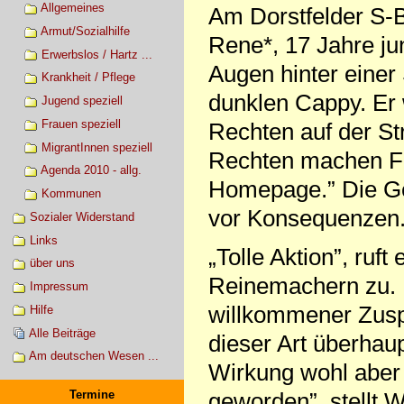
Allgemeines
Am Dorstfelder S-
Armut/Sozialhilfe
Rene*, 17 Jahre jun
Erwerbslos / Hartz ...
Augen hinter einer 
Krankheit / Pflege
dunklen Cappy. Er 
Jugend speziell
Frauen speziell
Rechten auf der St
MigrantInnen speziell
Rechten machen Fo
Agenda 2010 - allg.
Homepage.” Die Gen
Kommunen
vor Konsequenzen
Sozialer Widerstand
Links
„Tolle Aktion”, ruf
über uns
Reinemachern zu. Fü
Impressum
willkommener Zuspr
Hilfe
Alle Beiträge
dieser Art überhau
Am deutschen Wesen ...
Wirkung wohl aber 
Termine
geworden”, stellt W