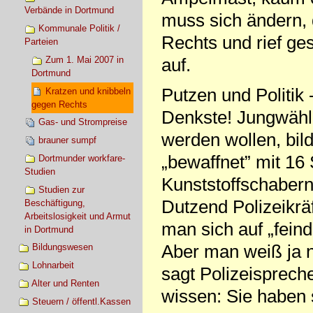
Verbände in Dortmund
muss sich ändern,
Kommunale Politik /
Rechts und rief ge
Parteien
Zum 1. Mai 2007 in
auf.
Dortmund
Putzen und Politik 
Kratzen und knibbeln
gegen Rechts
Denkste! Jungwähle
Gas- und Strompreise
werden wollen, bil
brauner sumpf
„bewaffnet” mit 16
Dortmunder workfare-
Studien
Kunststoffschabern
Studien zur
Dutzend Polizeikräf
Beschäftigung,
Arbeitslosigkeit und Armut
man sich auf „feind
in Dortmund
Aber man weiß ja ni
Bildungswesen
Lohnarbeit
sagt Polizeisprech
Alter und Renten
wissen: Sie haben s
Steuern / öffentl.Kassen