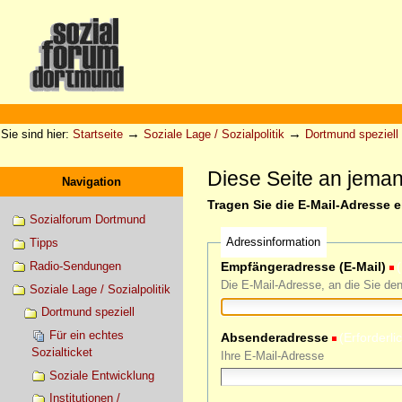
Direkt
zum
Inhalt
|
Direkt
zur
Sektionen
Benutzerspezifische
Navigation
Werkzeuge
→
→
Sie sind hier:
Startseite
Soziale Lage / Sozialpolitik
Dortmund speziell
Diese Seite an jema
Navigation
Tragen Sie die E-Mail-Adresse 
Sozialforum Dortmund
Adressinformation
Tipps
Radio-Sendungen
Empfängeradresse (E-Mail)
(
Die E-Mail-Adresse, an die Sie de
Soziale Lage / Sozialpolitik
Dortmund speziell
Für ein echtes
Absenderadresse
(Erforderli
Sozialticket
Ihre E-Mail-Adresse
Soziale Entwicklung
Institutionen /