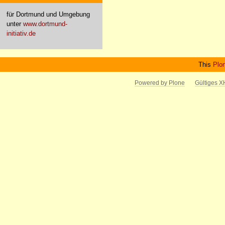
für Dortmund und Umgebung
unter
www.dortmund-
initiativ.de
This
Plo
Powered by Plone
Gültiges 