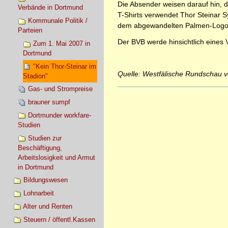
Die Absender weisen darauf hin, d
Verbände in Dortmund
T-Shirts verwendet Thor Steinar S
Kommunale Politik /
dem abgewandelten Palmen-Logo d
Parteien
Der BVB werde hinsichtlich eines
Zum 1. Mai 2007 in
Dortmund
"Kein Thor-Steinar im
Quelle: Westfälische Rundschau 
Stadion"
Gas- und Strompreise
Artikelaktionen
brauner sumpf
Dortmunder workfare-
Studien
Studien zur
Beschäftigung,
Arbeitslosigkeit und Armut
in Dortmund
Bildungswesen
Lohnarbeit
Alter und Renten
Steuern / öffentl.Kassen