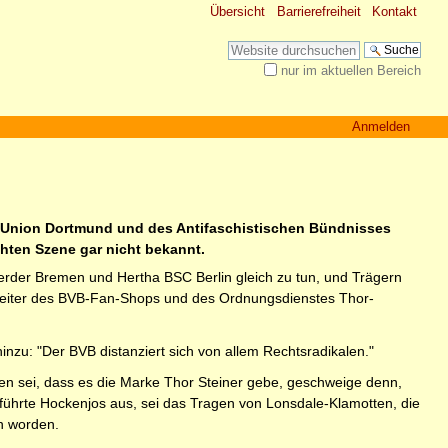
Übersicht
Barrierefreiheit
Kontakt
Website durchsuchen
nur im aktuellen Bereich
Erweiterte Suche…
Anmelden
en Union Dortmund und des Antifaschistischen Bündnisses
hten Szene gar nicht bekannt.
Werder Bremen und Hertha BSC Berlin gleich zu tun, und Trägern
arbeiter des BVB-Fan-Shops und des Ordnungsdienstes Thor-
nzu: "Der BVB distanziert sich von allem Rechtsradikalen."
 sei, dass es die Marke Thor Steiner gebe, geschweige denn,
n, führte Hockenjos aus, sei das Tragen von Lonsdale-Klamotten, die
n worden.