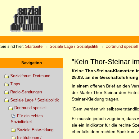
Direkt
zum
Inhalt
|
Direkt
zur
Sektionen
Benutzerspezifische
Navigation
Werkzeuge
→
→
Sie sind hier:
Startseite
Soziale Lage / Sozialpolitik
Dortmund speziell
"Kein Thor-Steinar i
Navigation
Keine Thor-Steinar-Klamotten i
Sozialforum Dortmund
28.03. an die Geschäftsführung
Tipps
In einem offenen Brief an den Ver
Radio-Sendungen
der Marke Thor Steinar den Eintri
Steinar-Kleidung tragen.
Soziale Lage / Sozialpolitik
Dortmund speziell
"Dem werden wir selbstverständlic
Für ein echtes
Er musste jedoch zugeben, dass 
Sozialticket
sie ein Inidikator für die rechte 
Soziale Entwicklung
ebenfalls dem rechten Spektrum 
Institutionen /