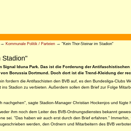
→
→
Kommunale Politik / Parteien
"Kein Thor-Steinar im Stadion"
m Stadion"
m Signal Iduna Park. Das ist die Forderung der Antifaschistisch
 von Borussia Dortmund. Doch dort ist die Trend-Kleidung der rec
ein fordern die Antifaschisten den BVB auf, es den Bundesliga-Clubs 
tt ins Stadion zu verbieten. Außerdem sollen dem Brief zur Folge Mit
h nachgehen", sagte Stadion-Manager Christian Hockenjos und fügte hi
weder ihm noch dem Leiter des BVB-Ordnungsdienstes bekannt gewesen
Szene sei. "Das haben wir auch erst durch den Brief erfahren." Immerhi
zugeschrieben werden, den Ordnern und Mitarbeitern des BVB verbote