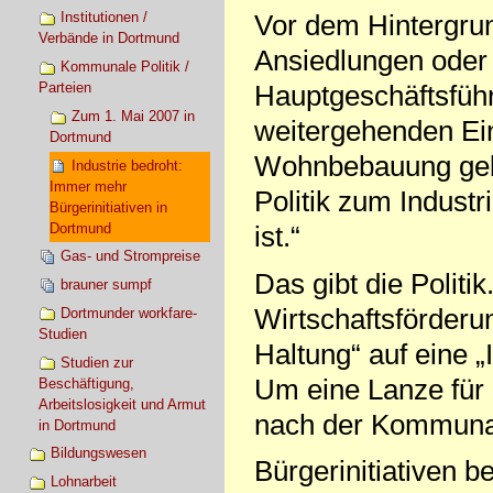
Vor dem Hintergru
Institutionen /
Verbände in Dortmund
Ansiedlungen oder 
Kommunale Politik /
Parteien
Hauptgeschäftsführ
Zum 1. Mai 2007 in
weitergehenden Ei
Dortmund
Wohnbebauung geben
Industrie bedroht:
Immer mehr
Politik zum Industr
Bürgerinitiativen in
Dortmund
ist.“
Gas- und Strompreise
Das gibt die Politi
brauner sumpf
Wirtschaftsförderu
Dortmunder workfare-
Studien
Haltung“ auf eine „
Studien zur
Um eine Lanze für 
Beschäftigung,
Arbeitslosigkeit und Armut
nach der Kommunalw
in Dortmund
Bildungswesen
Bürgerinitiativen 
Lohnarbeit