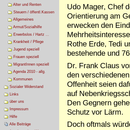
Alter und Renten
Udo Mager, Chef de
Steuern / öffentl.Kassen
Orientierung am G
Allgemeines
erwecken den Eindr
Armut/Sozialhilfe
Mehrheitsinteressen
Erwerbslos / Hartz ...
Rothe Erde, Tedi 
Krankheit / Pflege
Jugend speziell
bestehende und 76
Frauen speziell
Dr. Frank Claus vom
MigrantInnen speziell
Agenda 2010 - allg.
den verschiedenen 
Kommunen
Offenheit seien da
Sozialer Widerstand
auf Nebenkriegssch
Links
Den Gegnern gehe 
über uns
Impressum
Schutz vor Lärm.
Hilfe
Doch oftmals würde
Alle Beiträge