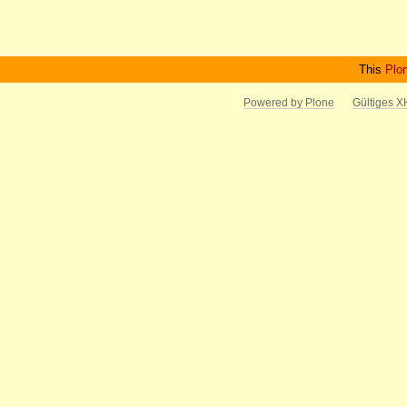
Artikelaktionen
This
Plo
Powered by Plone
Gültiges 