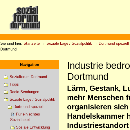
Direkt
zum
Inhalt
|
Direkt
zur
Sektionen
Benutzerspezifische
Navigation
Werkzeuge
→
→
Sie sind hier:
Startseite
Soziale Lage / Sozialpolitik
Dortmund speziell
Dortmund
Industrie bedro
Navigation
Dortmund
Sozialforum Dortmund
Tipps
Lärm, Gestank, L
Radio-Sendungen
mehr Menschen fü
Soziale Lage / Sozialpolitik
organisieren sich 
Dortmund speziell
Handelskammer ha
Für ein echtes
Sozialticket
Industriestandor
Soziale Entwicklung