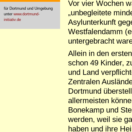
Vor vier Wochen wa
für Dortmund und Umgebung
„unbegleitete minde
unter
www.dortmund-
initiativ.de
Asylunterkunft ge
Westfalendamm (ein
untergebracht ware
Allein in den erst
schon 49 Kinder, 
und Land verpflich
Zentralen Ausländ
Dortmund überstellt
allermeisten könne
Bonekamp und Steit
werden, weil sie g
haben und ihre He