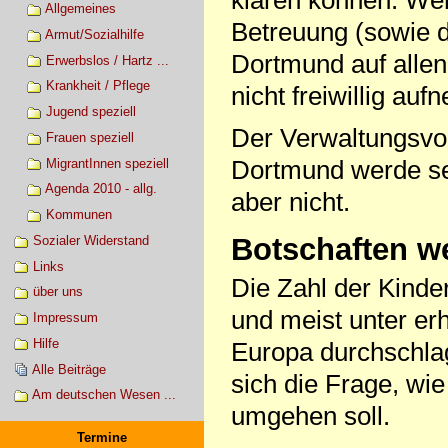
Allgemeines
Betreuung (sowie 
Armut/Sozialhilfe
Dortmund auf allen
Erwerbslos / Hartz ...
Krankheit / Pflege
nicht freiwillig au
Jugend speziell
Der Verwaltungsvor
Frauen speziell
Dortmund werde sei
MigrantInnen speziell
Agenda 2010 - allg.
aber nicht.
Kommunen
Botschaften w
Sozialer Widerstand
Links
Die Zahl der Kinder
über uns
und meist unter er
Impressum
Hilfe
Europa durchschlage
Alle Beiträge
sich die Frage, wi
Am deutschen Wesen ...
umgehen soll.
Termine