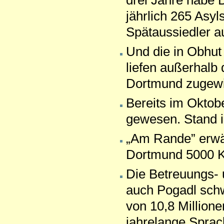
drei Jahre habe 
jährlich 265 Asy
Spätaussiedler 
Und die in Obhu
liefen außerhalb
Dortmund zugew
Bereits im Oktobe
gewesen. Stand i
„Am Rande” erwäh
Dortmund 5000 K
Die Betreuungs- 
auch Pogadl schw
von 10,8 Million
jahrelange Sprac