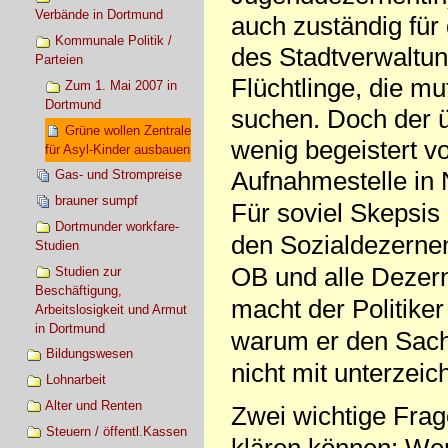
Verbände in Dortmund
auch zuständig für 
Kommunale Politik /
des Stadtverwaltun
Parteien
Flüchtlinge, die mu
Zum 1. Mai 2007 in
Dortmund
suchen. Doch der ü
Grüne wollen Zentrale
wenig begeistert v
für Asyl-Kinder ausbauen
Aufnahmestelle in
Gas- und Strompreise
brauner sumpf
Für soviel Skepsis 
Dortmunder workfare-
den Sozialdezernen
Studien
OB und alle Dezern
Studien zur
Beschäftigung,
macht der Politike
Arbeitslosigkeit und Armut
in Dortmund
warum er den Sach
Bildungswesen
nicht mit unterzeic
Lohnarbeit
Alter und Renten
Zwei wichtige Frag
Steuern / öffentl.Kassen
klären können: Wer