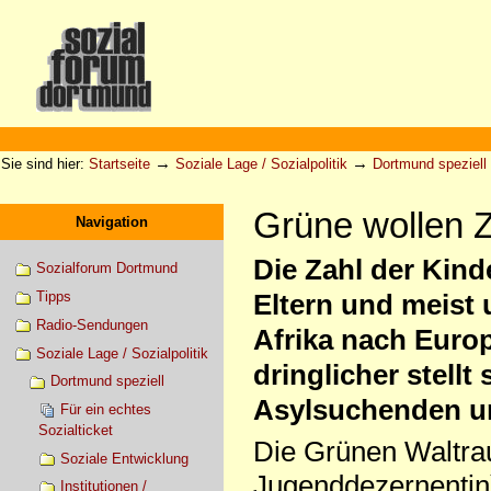
Direkt
zum
Inhalt
|
Direkt
zur
Sektionen
Benutzerspezifische
Navigation
Werkzeuge
→
→
Sie sind hier:
Startseite
Soziale Lage / Sozialpolitik
Dortmund speziell
Grüne wollen Z
Navigation
Die Zahl der Kind
Sozialforum Dortmund
Tipps
Eltern und meist 
Radio-Sendungen
Afrika nach Euro
Soziale Lage / Sozialpolitik
dringlicher stellt
Dortmund speziell
Asylsuchenden u
Für ein echtes
Sozialticket
Die Grünen Waltra
Soziale Entwicklung
Jugenddezernentin
Institutionen /