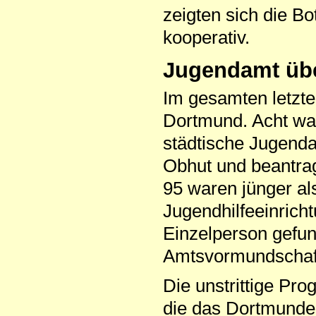
zeigten sich die Bo
kooperativ.
Jugendamt üb
Im gesamten letzte
Dortmund. Acht ware
städtische Jugenda
Obhut und beantrag
95 waren jünger al
Jugendhilfeeinrich
Einzelperson gefu
Amtsvormundschaft 
Die unstrittige Pro
die das Dortmunder