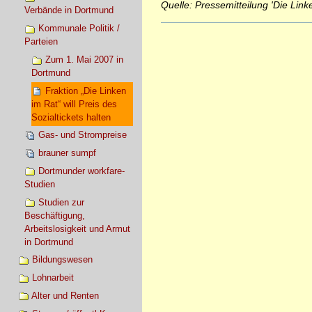
Quelle: Pressemitteilung 'Die Lin
Verbände in Dortmund
Artikelaktionen
Kommunale Politik /
Parteien
Zum 1. Mai 2007 in
Dortmund
Fraktion „Die Linken
im Rat“ will Preis des
Sozialtickets halten
Gas- und Strompreise
brauner sumpf
Dortmunder workfare-
Studien
Studien zur
Beschäftigung,
Arbeitslosigkeit und Armut
in Dortmund
Bildungswesen
Lohnarbeit
Alter und Renten