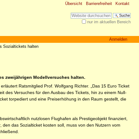
Übersicht
Barrierefreiheit
Kontakt
Website durchsuchen
nur im aktuellen Bereich
Erweiterte Suche…
Anmelden
s Sozialtickets halten
des zweijährigen Modellversuches halten.
 erläutert Ratsmitglied Prof. Wolfgang Richter. „Das 15 Euro Ticket
it des Versuches für den Ausbau des Tickets, hin zu einem Null-
ket torpediert und eine Preiserhöhung in den Raum gestellt, die
wirtschaftlich nutzlosen Flughafen als Prestigeobjekt finanziert,
hr, den das Sozialticket kosten soll, muss von den Nutzern vom
chließend.