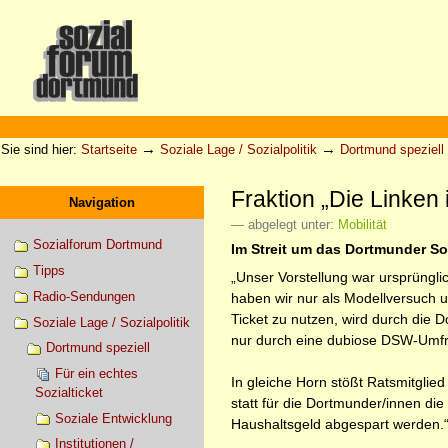
Direkt
zum
Inhalt
|
Direkt
zur
Sektionen
Benutzerspezifische
Navigation
Werkzeuge
→
→
Sie sind hier:
Startseite
Soziale Lage / Sozialpolitik
Dortmund speziell
Fraktion „Die Linken 
Navigation
— abgelegt unter:
Mobilität
Sozialforum Dortmund
Im Streit um das Dortmunder Soz
Tipps
„Unser Vorstellung war ursprünglic
Radio-Sendungen
haben wir nur als Modellversuch u
Ticket zu nutzen, wird durch die 
Soziale Lage / Sozialpolitik
nur durch eine dubiose DSW-Umfr
Dortmund speziell
Für ein echtes
In gleiche Horn stößt Ratsmitglied
Sozialticket
statt für die Dortmunder/innen die
Soziale Entwicklung
Haushaltsgeld abgespart werden.“ „
Institutionen /