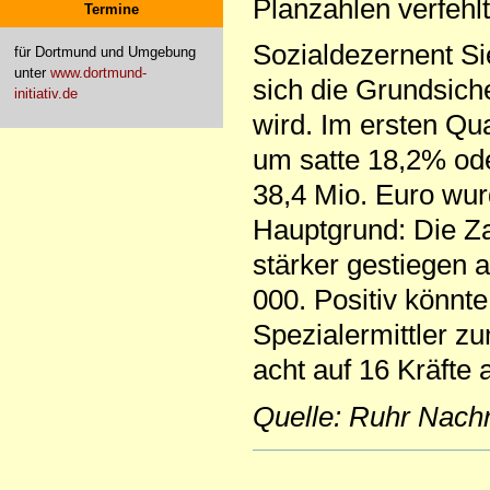
Planzahlen verfehlt
Termine
Sozialdezernent Si
für Dortmund und Umgebung
unter
www.dortmund-
sich die Grundsich
initiativ.de
wird. Im ersten Qu
um satte 18,2% ode
38,4 Mio. Euro wu
Hauptgrund: Die Za
stärker gestiegen a
000. Positiv könnte
Spezialermittler 
acht auf 16 Kräfte a
Quelle: Ruhr Nachr
Artikelaktionen