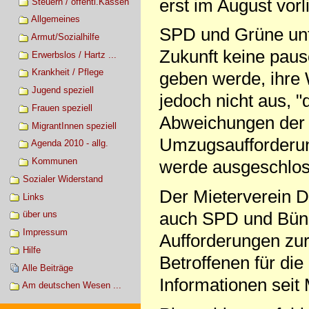
erst im August vorl
Steuern / öffentl.Kassen
Allgemeines
SPD und Grüne unte
Armut/Sozialhilfe
Zukunft keine pau
Erwerbslos / Hartz ...
Krankheit / Pflege
geben werde, ihre
Jugend speziell
jedoch nicht aus, "
Frauen speziell
Abweichungen der 
MigrantInnen speziell
Umzugsaufforderu
Agenda 2010 - allg.
Kommunen
werde ausgeschlos
Sozialer Widerstand
Der Mieterverein D
Links
auch SPD und Bündn
über uns
Impressum
Aufforderungen zur
Hilfe
Betroffenen für die
Alle Beiträge
Informationen seit 
Am deutschen Wesen ...