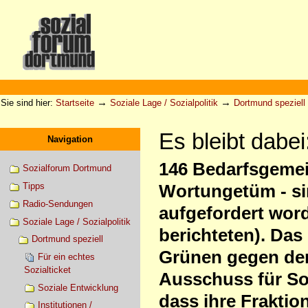
Direkt
zum
Inhalt
|
Direkt
zur
Sektionen
Benutzerspezifische
Navigation
Werkzeuge
→
→
Sie sind hier:
Startseite
Soziale Lage / Sozialpolitik
Dortmund speziell
Es bleibt dabe
Navigation
146 Bedarfsgemei
Sozialforum Dortmund
Tipps
Wortungetüm - si
Radio-Sendungen
aufgefordert word
Soziale Lage / Sozialpolitik
berichteten). Das
Dortmund speziell
Grünen gegen den 
Für ein echtes
Sozialticket
Ausschuss für So
Soziale Entwicklung
dass ihre Fraktio
Institutionen /