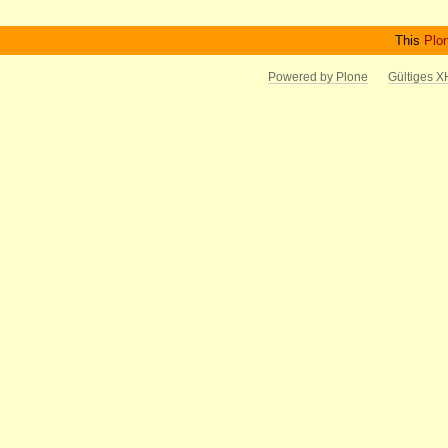
This
Plo
Powered by Plone
Gültiges 