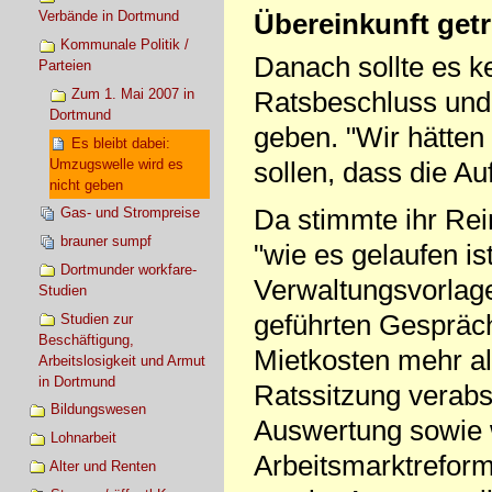
Übereinkunft getr
Verbände in Dortmund
Kommunale Politik /
Danach sollte es 
Parteien
Zum 1. Mai 2007 in
Ratsbeschluss und 
Dortmund
geben. "Wir hätten
Es bleibt dabei:
Umzugswelle wird es
sollen, dass die A
nicht geben
Da stimmte ihr Rei
Gas- und Strompreise
brauner sumpf
"wie es gelaufen ist
Dortmunder workfare-
Verwaltungsvorlag
Studien
geführten Gespräc
Studien zur
Beschäftigung,
Mietkosten mehr al
Arbeitslosigkeit und Armut
in Dortmund
Ratssitzung verabs
Bildungswesen
Auswertung sowie 
Lohnarbeit
Arbeitsmarktreform
Alter und Renten