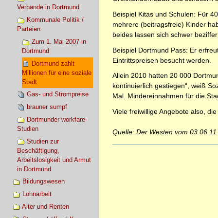
Verbände in Dortmund
Beispiel Kitas und Schulen: Für 40
Kommunale Politik /
mehrere (beitragsfreie) Kinder ha
Parteien
beides lassen sich schwer beziffer
Zum 1. Mai 2007 in
Beispiel Dortmund Pass: Er erfreu
Dortmund
Eintrittspreisen besucht werden.
Dortmund zahlt
Millionen für eine soziale
Allein 2010 hatten 20 000 Dortmun
Stadt
kontinuierlich gestiegen“, weiß S
Gas- und Strompreise
Mal. Mindereinnahmen für die Sta
brauner sumpf
Viele freiwillige Angebote also, di
Dortmunder workfare-
Studien
Quelle: Der Westen vom 03.06.11
Studien zur
Artikelaktionen
Beschäftigung,
Arbeitslosigkeit und Armut
in Dortmund
Bildungswesen
Lohnarbeit
Alter und Renten