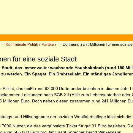
→
→
Kommunale Politik / Parteien
Dortmund zahlt Millionen für eine soziale
nen für eine soziale Stadt
e Stadt, das immer weiter wachsende Haushaltsloch (rund 150 Milli
zu werden. Ein Spagat. Ein Drahtseilakt. Ein ständiges Jongliere
 Die Pflicht, das heißt rund 82 000 Dortmunder beziehen in diesem Jahr L
 bekommen Leistungen nach SGB XII (Hilfe zum Lebensunterhalt oder Gr
 Millionen Euro. Doch neben diesen zusammen rund 241 Millionen Euro 
atungs- und Hilfsangebote der sozialen Wohlfahrtspflege lässt sich die 
bt es 7690 Nutzer, die das vergünstigte Ticket für gut 31 Euro beziehe
o rund 566 000 Euro pro Jahr, sagt Sprecher Bernd Winkelmann.