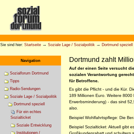
Direkt
zum
Inhalt
|
Direkt
zur
Sektionen
Benutzerspezifische
Navigation
Werkzeuge
→
→
Sie sind hier:
Startseite
Soziale Lage / Sozialpolitik
Dortmund speziell
Dortmund zahlt Millio
Navigation
Auf der einen Seite versucht di
Sozialforum Dortmund
sozialen Verantwortung gerecht 
für Betroffene.
Tipps
Radio-Sendungen
Es gibt die Pflicht - und die Kür.
189 Millionen Euro. Weitere 8000
Soziale Lage / Sozialpolitik
Erwerbsminderung) - das sind 52,5
Dortmund speziell
also.
Für ein echtes
Beispiel Wohlfahrtspflege: Die Ber
Sozialticket
Soziale Entwicklung
Beispiel Sozialticket: Aktuell gi
Institutionen /
Großkundenrabatt und schultern s