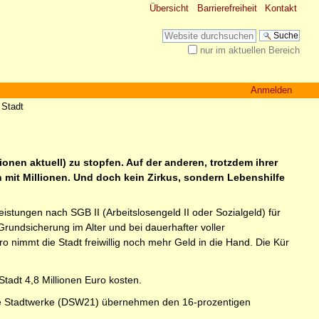
Übersicht
Barrierefreiheit
Kontakt
Website durchsuchen
nur im aktuellen Bereich
Erweiterte Suche…
Anmelden
 Stadt
onen aktuell) zu stopfen. Auf der anderen, trotzdem ihrer
n mit Millionen. Und doch kein Zirkus, sondern Lebenshilfe
eistungen nach SGB II (Arbeitslosengeld II oder Sozialgeld) für
undsicherung im Alter und bei dauerhafter voller
nimmt die Stadt freiwillig noch mehr Geld in die Hand. Die Kür
Stadt 4,8 Millionen Euro kosten.
n. Die Stadtwerke (DSW21) übernehmen den 16-prozentigen