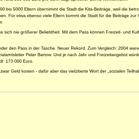
00 bis 5000 Eltern übernimmt die Stadt die Kita-Beiträge, weil die bet
ben. Für etwa ebenso viele Eltern kommt die Stadt für die Beiträge z
n.
te sich nie größerer Beliebtheit. Mit dem Pass können Freizeit- und K
der den Pass in der Tasche. Neuer Rekord. Zum Vergleich: 2004 waren 
ozialamtsleiter Peter Bartow. Und je nach Jahr und Freizeitangebot wü
dt: 173 000 Euro.
e zwar Geld kosten - dafür aber das vielzitierte Wort der „sozialen Teilha