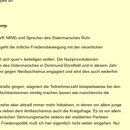
lpke an.
torp
DFG-VK NRW) und Sprecher des Ostermarsches Ruhr
 geht die örtliche Friedensbewegung mit der neuerlichen
 sich quer!« beteiligen wollen. Die Naziprovokationen
de des Ostermarsches in Dortmund-Dorstfeld und in diesem Jahr
hen gegen Neofaschismus engagiert und wird dies auch weiterhin
raße gingen, stagniert die Teilnehmerzahl beispielsweise bei den
Rechtsextremen streitig machen lassen wie mancherorts die
 sehe aber aktuell immer mehr Initiativen, in denen vor allem junge
ja neben dem Antifaschismus auch die Kriegsfrage. Es ist vor allem
egerischen Stimmungsmache seitens der etablierten Parteien
Friedenspolitik muß ich hier eigentlich nicht weiter eingehen. Nur