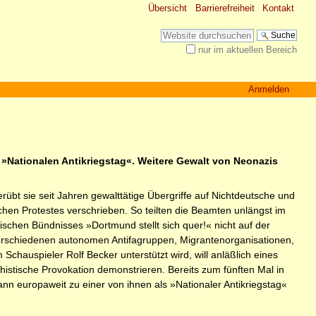
Übersicht
Barrierefreiheit
Kontakt
Website durchsuchen
nur im aktuellen Bereich
Erweiterte Suche…
Anmelden
 »Nationalen Antikriegstag«. Weitere Gewalt von Neonazis
rübt sie seit Jahren gewalttätige Übergriffe auf Nichtdeutsche und
schen Protestes verschrieben. So teilten die Beamten unlängst im
chen Bündnisses »Dortmund stellt sich quer!« nicht auf der
verschiedenen autonomen Antifagruppen, Migrantenorganisationen,
auspieler Rolf Becker unterstützt wird, will anläßlich eines
stische Provokation demonstrieren. Bereits zum fünften Mal in
n europaweit zu einer von ihnen als »Nationaler Antikriegstag«