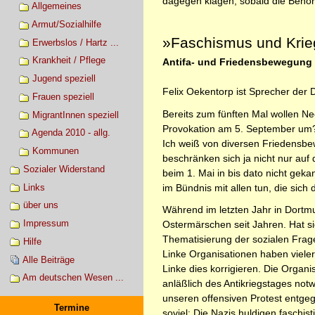
dagegen klagen, sobald die Behör
Allgemeines
Armut/Sozialhilfe
»Faschismus und Krieg
Erwerbslos / Hartz ...
Krankheit / Pflege
Antifa- und Friedensbewegung 
Jugend speziell
Felix Oekentorp ist Sprecher der
Frauen speziell
Bereits zum fünften Mal wollen Ne
MigrantInnen speziell
Provokation am 5. September um
Agenda 2010 - allg.
Ich weiß von diversen Friedensbew
Kommunen
beschränken sich ja nicht nur au
Sozialer Widerstand
beim 1. Mai in bis dato nicht ge
Links
im Bündnis mit allen tun, die sic
über uns
Während im letzten Jahr in Dortmu
Impressum
Ostermärschen seit Jahren. Hat s
Thematisierung der sozialen Frag
Hilfe
Linke Organisationen haben vielero
Alle Beiträge
Linke dies korrigieren. Die Organ
Am deutschen Wesen ...
anläßlich des Antikriegstages not
unseren offensiven Protest entgege
Termine
soviel: Die Nazis huldigen faschi