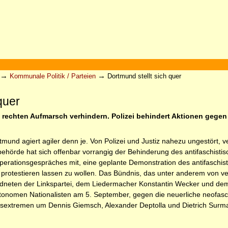
→
→
Kommunale Politik / Parteien
Dortmund stellt sich quer
quer
l rechten Aufmarsch verhindern. Polizei behindert Aktionen gegen
mund agiert agiler denn je. Von Polizei und Justiz nahezu ungestört, ve
eibehörde hat sich offenbar vorrangig der Behinderung des antifaschisti
ationsgespräches mit, eine geplante Demonstration des antifaschistis
protestieren lassen zu wollen. Das Bündnis, das unter anderem von 
eten der Linkspartei, dem Liedermacher Konstantin Wecker und dem Sch
nomen Nationalisten am 5. September, gegen die neuerliche neofaschi
sextremen um Dennis Giemsch, Alexander Deptolla und Dietrich Surman