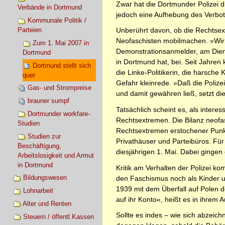
Zwar hat die Dortmunder Polizei d
Verbände in Dortmund
jedoch eine Aufhebung des Verbot
Kommunale Politik /
Parteien
Unberührt davon, ob die Rechtsext
Neofaschisten mobilmachen. »Wir 
Zum 1. Mai 2007 in
Demonstrationsanmelder, am Diens
Dortmund
in Dortmund hat, bei. Seit Jahren
Dortmund stellt sich
die Linke-Politikerin, die harsche
quer
Gefahr kleinrede. »Daß die Polizei
Gas- und Strompreise
und damit gewähren ließ, setzt di
brauner sumpf
Tatsächlich scheint es, als intere
Dortmunder workfare-
Rechtsextremen. Die Bilanz neofa
Studien
Rechtsextremen erstochener Punk,
Studien zur
Privathäuser und Parteibüros. Fü
Beschäftigung,
diesjährigen 1. Mai. Dabei ginge
Arbeitslosigkeit und Armut
in Dortmund
Kritik am Verhalten der Polizei 
Bildungswesen
den Faschismus noch als Kinder un
1939 mit dem Überfall auf Polen 
Lohnarbeit
auf ihr Konto«, heißt es in ihrem A
Alter und Renten
Sollte es indes – wie sich abzei
Steuern / öffentl.Kassen