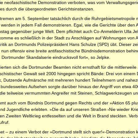
ie neofaschistische Demonstration verboten, was vom Verwaltungsgeric
es durch die übergeordneten Gerichtsinstanzen.
remen am 5. September tatsächlich durch die Ruhrgebietsmetropole mar
werden in jedem Fall demonstrieren. Egal, wie die Gerichte über den 
tag gegenüber junge Welt. Dem pflichtet auch Co-Anmelderin Ulla Jel
 komme es schließlich in der Stadt zu Anschlägen auf Wohnungen von An
 Kritik an Dortmunds Polizeipräsident Hans Schulze (SPD) übt. Dieser z
 nun offensiv eine breite antifaschistische Bündnisdemonstration behin
e Dortmunder Skandalserie eindrucksvoll fort«, so Jelpke.
ssierten sich die Dortmunder Beamten nicht ernsthaft für die mittlerwei
schistischer Gewalt seit 2000 hingegen spricht Bände: Drei von eine
 Dutzende Aufmärsche mit mehreren hundert Teilnehmern und nahezu u
r bundesweites Aufsehen sorgte darüber hinaus der Angriff von etwa 
n die teilweise vermummten Angreifer mit Steinen, Schlagwerkzeugen u
kommt auch vom Bündnis Dortmund gegen Rechts und der »Aktion 65 plus
d Jugendliche erlebten. »Die da auf unseren Straßen ›Nie wieder Krie
den Zweiten Weltkrieg entfesselten und die Welt in Brand steckten. V
ufruf.
chnet – zu einem Verbot der »Dortmund stellt sich quer!«-Demonstrat