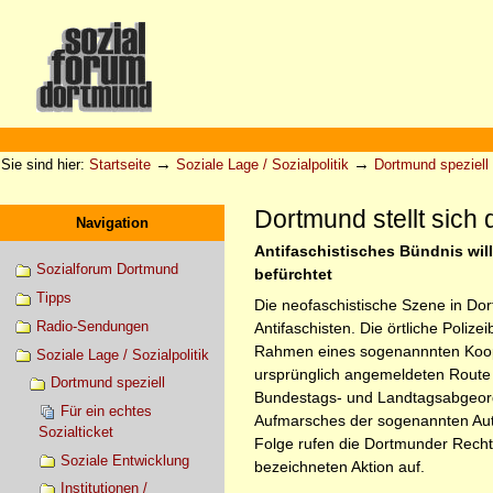
Direkt
zum
Inhalt
|
Direkt
zur
Sektionen
Benutzerspezifische
Navigation
Werkzeuge
→
→
Sie sind hier:
Startseite
Soziale Lage / Sozialpolitik
Dortmund speziell
Dortmund stellt sich 
Navigation
Antifaschistisches Bündnis wil
Sozialforum Dortmund
befürchtet
Tipps
Die neofaschistische Szene in Dort
Radio-Sendungen
Antifaschisten. Die örtliche Poliz
Rahmen eines sogenannnten Kooper
Soziale Lage / Sozialpolitik
ursprünglich angemeldeten Route 
Dortmund speziell
Bundestags- und Landtagsabgeordn
Für ein echtes
Aufmarsches der sogenannten Auto
Sozialticket
Folge rufen die Dortmunder Recht
Soziale Entwicklung
bezeichneten Aktion auf.
Institutionen /