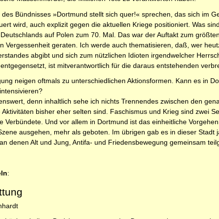
 des Bündnisses »Dortmund stellt sich quer!« sprechen, das sich im
rt wird, auch explizit gegen die aktuellen Kriege positioniert. Was si
ll Deutschlands auf Polen zum 70. Mal. Das war der Auftakt zum größte
in Vergessenheit geraten. Ich werde auch thematisieren, daß, wer heu
 Verstandes abgibt und sich zum nützlichen Idioten irgendwelcher Her
ntgegensetzt, ist mitverantwortlich für die daraus entstehenden verb
ng neigen oftmals zu unterschiedlichen Aktionsformen. Kann es in Dor
intensivieren?
wert, denn inhaltlich sehe ich nichts Trennendes zwischen den genann
ktivitäten bisher eher selten sind. Faschismus und Krieg sind zwei Sei
 Verbündete. Und vor allem in Dortmund ist das einheitliche Vorgehe
Szene ausgehen, mehr als geboten. Im übrigen gab es in dieser Stadt 
an denen Alt und Jung, Antifa- und Friedensbewegung gemeinsam teil
eln
:
ttung
nhardt