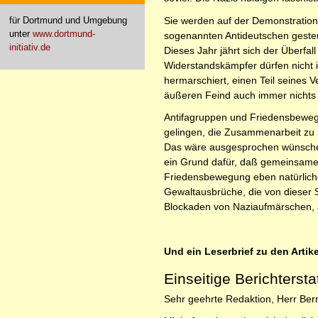
Sie werden auf der Demonstration
für Dortmund und Umgebung
unter
www.dortmund-
sogenannten Antideutschen gesteue
initiativ.de
Dieses Jahr jährt sich der Überfa
Widerstandskämpfer dürfen nicht 
hermarschiert, einen Teil seines
äußeren Feind auch immer nichts e
Antifagruppen und Friedensbewegu
gelingen, die Zusammenarbeit zu 
Das wäre ausgesprochen wünschens
ein Grund dafür, daß gemeinsame A
Friedensbewegung eben natürliche
Gewaltausbrüche, die von dieser 
Blockaden von Naziaufmärschen, 
Und ein Leserbrief zu den Artik
Einseitige Berichtersta
Sehr geehrte Redaktion, Herr Ber