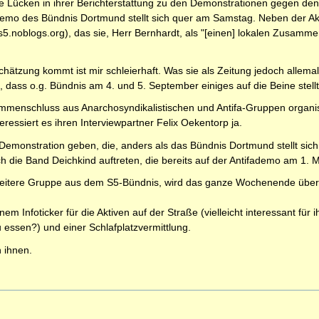
e Lücken in ihrer Berichterstattung zu den Demonstrationen gegen den
 Demo des Bündnis Dortmund stellt sich quer am Samstag. Neben der Aktio
/s5.noblogs.org), das sie, Herr Bernhardt, als "[einen] lokalen Zusa
hätzung kommt ist mir schleierhaft. Was sie als Zeitung jedoch allemal 
 dass o.g. Bündnis am 4. und 5. September einiges auf die Beine stellt
ammenschluss aus Anarchosyndikalistischen und Antifa-Gruppen organi
teressiert es ihren Interviewpartner Felix Oekentorp ja.
emonstration geben, die, anders als das Bündnis Dortmund stellt sich 
h die Band Deichkind auftreten, die bereits auf der Antifademo am 1. M
eitere Gruppe aus dem S5-Bündnis, wird das ganze Wochenende über ein
m Infoticker für die Aktiven auf der Straße (vielleicht interessant fü
essen?) und einer Schlafplatzvermittlung.
n ihnen.