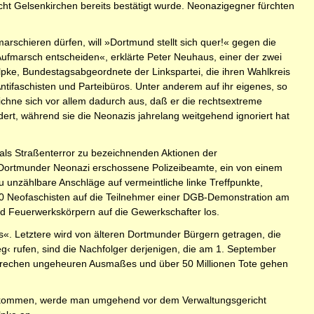
ht Gelsenkirchen bereits bestätigt wurde. Neonazigegner fürchten
schieren dürfen, will »Dortmund stellt sich quer!« gegen die
Aufmarsch entscheiden«, erklärte Peter Neuhaus, einer der zwei
pke, Bundestagsabgeordnete der Linkspartei, die ihren Wahlkreis
tifaschisten und Parteibüros. Unter anderem auf ihr eigenes, so
eichne sich vor allem dadurch aus, daß er die rechtsextreme
dert, während sie die Neonazis jahrelang weitgehend ignoriert hat
le als Straßenterror zu bezeichnenden Aktionen der
m Dortmunder Neonazi erschossene Polizeibeamte, ein von einem
nzählbare Anschläge auf vermeintliche linke Treffpunkte,
400 Neofaschisten auf die Teilnehmer einer DGB-Demonstration am
nd Feuerwerkskörpern auf die Gewerkschafter los.
«. Letztere wird von älteren Dortmunder Bürgern getragen, die
g‹ rufen, sind die Nachfolger derjenigen, die am 1. September
erbrechen ungeheuren Ausmaßes und über 50 Millionen Tote gehen
ion kommen, werde man umgehend vor dem Verwaltungsgericht