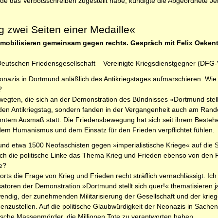
de das Verbotsschreiben zugestellt habe, kündigte die Abgeordnete Je
 zwei Seiten einer Medaille«
mobilisieren gemeinsam gegen rechts. Gespräch mit Felix Oeken
 Deutschen Friedensgesellschaft – ­Ver­einigte Kriegsdienstgegner (
onazis in Dortmund anläßlich des Antikriegstages aufmarschieren. Wie
?
egten, die sich an der Demonstra­tion des Bündnisses »Dortmund stellt
f den Antikriegstag, sondern fanden in der Vergangenheit auch am Ran
kanntem Ausmaß statt. Die Friedensbewegung hat sich seit ihrem Beste
h dem Humanismus und dem Einsatz für den Frieden verpflichtet fühlen.
nd etwa 1500 Neofaschisten gegen »imperialistische Kriege« auf die St
ich die politische Linke das Thema Krieg und Frieden ebenso von den 
e?
rts die Frage von Krieg und Frieden recht sträflich vernachlässigt. Ich
isatoren der Demonstration »Dortmund stellt sich quer!« thematisieren 
wendig, der zunehmenden Militarisierung der Gesellschaft und der kri
nzustellen. Auf die politische Glaubwürdigkeit der Neonazis in Sachen 
stische Massenmörder, die Millionen Tote zu verantworten haben.