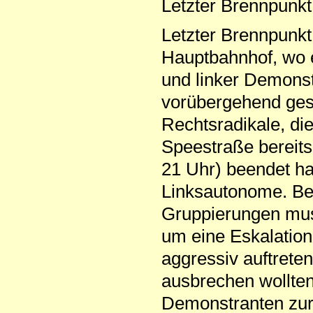
Letzter Brennpunk
Letzter Brennpunk
Hauptbahnhof, wo e
und linker Demons
vorübergehend gesp
Rechtsradikale, di
Speestraße bereits
21 Uhr) beendet ha
Linksautonome. Be
Gruppierungen mus
um eine Eskalation
aggressiv auftrete
ausbrechen wollten,
Demonstranten zur