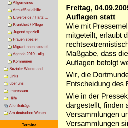
Allgemeines
Freitag, 04.09.20
Armut/Sozialhilfe
Auflagen statt
Erwerbslos / Hartz ...
Wie mit Pressemel
Krankheit / Pflege
Jugend speziell
mitgeteilt, erlaubt
Frauen speziell
rechtsextremistis
MigrantInnen speziell
Maßgabe, dass die v
Agenda 2010 - allg.
Auflagen befolgt w
Kommunen
Sozialer Widerstand
Wir, die Dortmunde
Links
Entscheidung des 
über uns
Impressum
Wie in der Pressek
Hilfe
dargestellt, finde
Alle Beiträge
Versammlungen und 
Am deutschen Wesen ...
Versammlungen sin
Termine