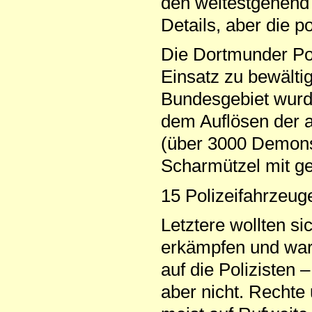
den weitestgehend f
Details, aber die po
Die Dortmunder Poli
Einsatz zu bewält
Bundesgebiet wurd
dem Auflösen der a
(über 3000 Demonst
Scharmützel mit g
15 Polizeifahrzeug
Letztere wollten 
erkämpfen und war
auf die Polizisten
aber nicht. Rechte 