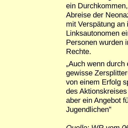
ein Durchkommen, d
Abreise der Neona
mit Verspätung an i
Linksautonomen ein
Personen wurden 
Rechte.
„Auch wenn durch d
gewisse Zersplitte
von einem Erfolg sp
des Aktionskreise
aber ein Angebot f
Jugendlichen”
Quelle: WR vom 06