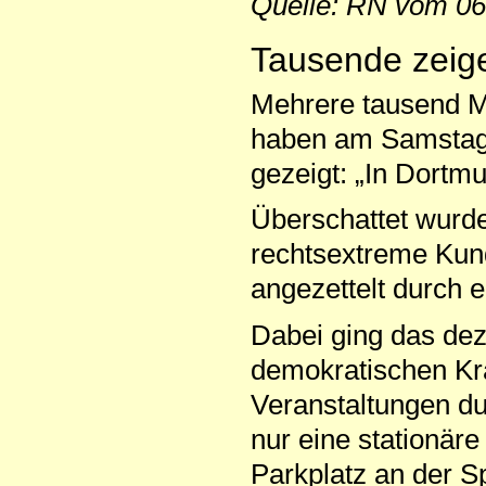
Quelle: RN vom 06
Tausende zeig
Mehrere tausend Me
haben am Samstag 
gezeigt: „In Dortmu
Überschattet wurde
rechtsextreme Kund
angezettelt durch 
Dabei ging das dez
demokratischen Krä
Veranstaltungen du
nur eine stationä
Parkplatz an der S