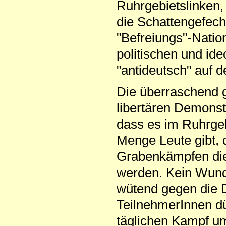
Ruhrgebietslinken, 
die Schattengefech
"Befreiungs"-Natio
politischen und id
"antideutsch" auf d
Die überraschend g
libertären Demonst
dass es im Ruhrge
Menge Leute gibt, 
Grabenkämpfen dies
werden. Kein Wunde
wütend gegen die D
TeilnehmerInnen dü
täglichen Kampf um