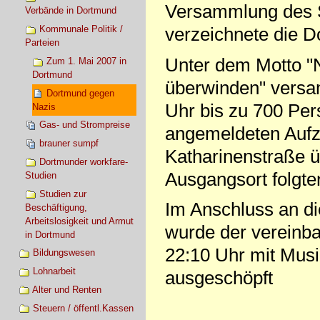
Versammlung des 
Verbände in Dortmund
Kommunale Politik /
verzeichnete die D
Parteien
Unter dem Motto "
Zum 1. Mai 2007 in
Dortmund
überwinden" versa
Dortmund gegen
Uhr bis zu 700 Per
Nazis
Gas- und Strompreise
angemeldeten Auf
brauner sumpf
Katharinenstraße 
Dortmunder workfare-
Ausgangsort folgte
Studien
Studien zur
Im Anschluss an d
Beschäftigung,
Arbeitslosigkeit und Armut
wurde der vereinba
in Dortmund
22:10 Uhr mit Mus
Bildungswesen
Lohnarbeit
ausgeschöpft
Alter und Renten
Steuern / öffentl.Kassen