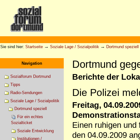
Direkt
zum
Inhalt
|
Direkt
zur
Sektionen
Benutzerspezifische
Navigation
Werkzeuge
→
→
Sie sind hier:
Startseite
Soziale Lage / Sozialpolitik
Dortmund speziell
Dortmund gege
Navigation
Berichte der Lok
Sozialforum Dortmund
Tipps
Die Polizei mel
Radio-Sendungen
Soziale Lage / Sozialpolitik
Freitag, 04.09.200
Dortmund speziell
Demonstrationst
Für ein echtes
Sozialticket
Einen ruhigen und f
Soziale Entwicklung
den 04.09.2009 an
Institutionen /