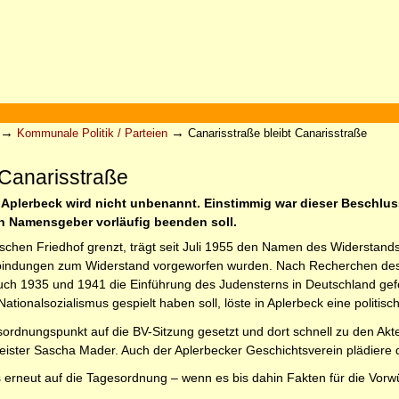
→
→
Kommunale Politik / Parteien
Canarisstraße bleibt Canarisstraße
 Canarisstraße
 Aplerbeck wird nicht unbenannt. Einstimmig war dieser Beschluss
n Namensgeber vorläufig beenden soll.
ischen Friedhof grenzt, trägt seit Juli 1955 den Namen des Widerstan
rbindungen zum Widerstand vorgeworfen wurden. Nach Recherchen des 
h 1935 und 1941 die Einführung des Judensterns in Deutschland geforde
Nationalsozialismus gespielt haben soll, löste in Aplerbeck eine poli
sordnungspunkt auf die BV-Sitzung gesetzt und dort schnell zu den Akt
meister Sascha Mader. Auch der Aplerbecker Geschichtsverein plädiere
ris erneut auf die Tagesordnung – wenn es bis dahin Fakten für die Vor