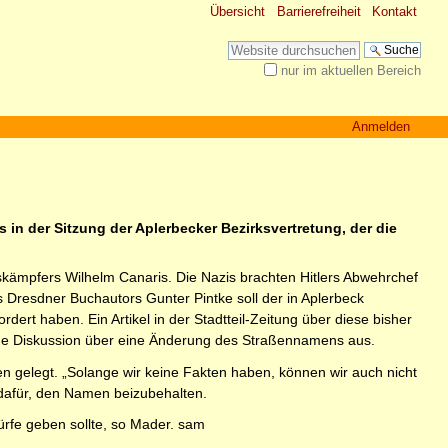
Übersicht
Barrierefreiheit
Kontakt
Website durchsuchen
nur im aktuellen Bereich
Erweiterte Suche…
Anmelden
 in der Sitzung der Aplerbecker Bezirksvertretung, der die
dskämpfers Wilhelm Canaris. Die Nazis brachten Hitlers Abwehrchef
Dresdner Buchautors Gunter Pintke soll der in Aplerbeck
rt haben. Ein Artikel in der Stadtteil-Zeitung über diese bisher
tische Diskussion über eine Änderung des Straßennamens aus.
en gelegt. „Solange wir keine Fakten haben, können wir auch nicht
 dafür, den Namen beizubehalten.
würfe geben sollte, so Mader. sam