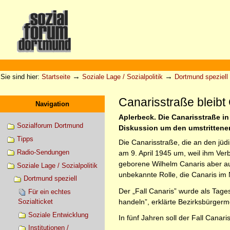
Direkt
zum
Inhalt
|
Direkt
zur
Sektionen
Benutzerspezifische
Navigation
Werkzeuge
→
→
Sie sind hier:
Startseite
Soziale Lage / Sozialpolitik
Dortmund speziell
Canarisstraße bleibt
Navigation
Aplerbeck. Die Canarisstraße in
Sozialforum Dortmund
Diskussion um den umstrittene
Tipps
Die Canarisstraße, die an den jüd
Radio-Sendungen
am 9. April 1945 um, weil ihm Ve
geborene Wilhelm Canaris aber auc
Soziale Lage / Sozialpolitik
unbekannte Rolle, die Canaris im 
Dortmund speziell
Der „Fall Canaris” wurde als Tage
Für ein echtes
handeln”, erklärte Bezirksbürger
Sozialticket
Soziale Entwicklung
In fünf Jahren soll der Fall Cana
Institutionen /