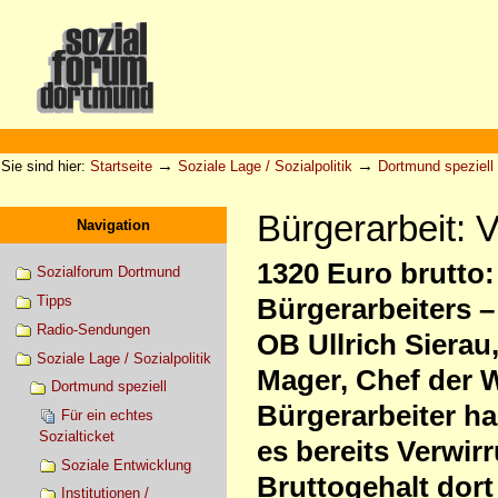
Direkt
zum
Inhalt
|
Direkt
zur
Sektionen
Benutzerspezifische
Navigation
Werkzeuge
→
→
Sie sind hier:
Startseite
Soziale Lage / Sozialpolitik
Dortmund speziell
Bürgerarbeit: 
Navigation
1320 Euro brutto:
Sozialforum Dortmund
Tipps
Bürgerarbeiters 
Radio-Sendungen
OB Ullrich Sierau
Soziale Lage / Sozialpolitik
Mager, Chef der W
Dortmund speziell
Bürgerarbeiter ha
Für ein echtes
Sozialticket
es bereits Verwir
Soziale Entwicklung
Bruttogehalt dor
Institutionen /