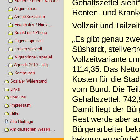
Gehaltszettel sieht
Steuern / öffentl.Kassen
Allgemeines
Renten- und Krank
Armut/Sozialhilfe
Vollzeit und Teilzeit
Erwerbslos / Hartz ...
Krankheit / Pflege
„Es gibt genau zwei
Jugend speziell
Süshardt, stellvertr
Frauen speziell
Vollzeitvariante u
MigrantInnen speziell
Agenda 2010 - allg.
1114,35. Das Netto
Kommunen
Kosten für die Sta
Sozialer Widerstand
vom Bund. Die Teil
Links
Gehaltszettel: 742,
über uns
Impressum
Damit liegt der Bür
Hilfe
Rest werde aber au
Alle Beiträge
Bürgerarbeiter bek
Am deutschen Wesen ...
bekommen würde“, 