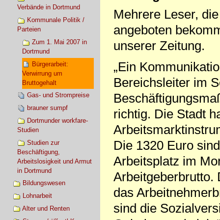
Verbände in Dortmund
Mehrere Leser, die
Kommunale Politik /
angeboten bekomme
Parteien
Zum 1. Mai 2007 in
unserer Zeitung.
Dortmund
„Ein Kommunikatio
Bürgerarbeit:
Verwirrung um
Bereichsleiter im S
Bruttogehalt
Beschäftigungsmaß
Gas- und Strompreise
brauner sumpf
richtig. Die Stadt 
Dortmunder workfare-
Arbeitsmarktinstrum
Studien
Die 1320 Euro sind 
Studien zur
Beschäftigung,
Arbeitsplatz im Mo
Arbeitslosigkeit und Armut
in Dortmund
Arbeitgeberbrutto.
Bildungswesen
das Arbeitnehmerbr
Lohnarbeit
sind die Sozialver
Alter und Renten