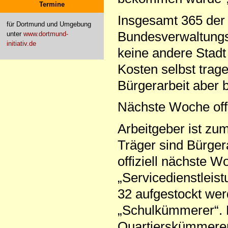
Termine
Insgesamt 365 der 
für Dortmund und Umgebung
Bundesverwaltungs
unter
www.dortmund-
initiativ.de
keine andere Stadt
Kosten selbst trag
Bürgerarbeit aber b
Nächste Woche offiz
Arbeitgeber ist zum
Träger sind Bürger
offiziell nächste W
„Servicedienstleist
32 aufgestockt wer
„Schulkümmerer“. D
Quartierskümmerer 