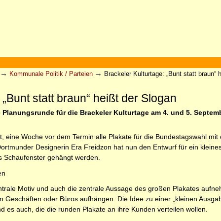
→
→
Kommunale Politik / Parteien
Brackeler Kulturtage: „Bunt statt braun“ 
 „Bunt statt braun“ heißt der Slogan
ie Planungsrunde für die Brackeler Kulturtage am 4. und 5. Septe
t, eine Woche vor dem Termin alle Plakate für die Bundestagswahl mit 
rtmunder Designerin Era Freidzon hat nun den Entwurf für ein kleines
es Schaufenster gehängt werden.
en
entrale Motiv und auch die zentrale Aussage des großen Plakates aufn
n Geschäften oder Büros aufhängen. Die Idee zu einer „kleinen Ausg
d es auch, die die runden Plakate an ihre Kunden verteilen wollen.