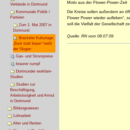
Motiv aus der Flower-Power-Zeit
Verbände in Dortmund
Die Kreise sollen außerdem an öffe
Kommunale Politik /
Parteien
Flower Power wieder aufleben“, s
soll die Vielfalt der Gesellschaft z
Zum 1. Mai 2007 in
Dortmund
Quelle: RN vom 08.07.09
Brackeler Kulturtage:
„Bunt statt braun“ heißt
Artikelaktionen
der Slogan
Gas- und Strompreise
brauner sumpf
Dortmunder workfare-
Studien
Studien zur
Beschäftigung,
Arbeitslosigkeit und Armut
in Dortmund
Bildungswesen
Lohnarbeit
Alter und Renten