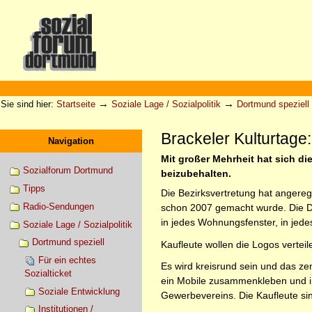
Direkt
zum
Inhalt
|
Direkt
zur
Sektionen
Benutzerspezifische
Navigation
Werkzeuge
→
→
Sie sind hier:
Startseite
Soziale Lage / Sozialpolitik
Dortmund speziell
Brackeler Kulturtage:
Navigation
Mit großer Mehrheit hat sich d
Sozialforum Dortmund
beizubehalten.
Tipps
Die Bezirksvertretung hat angereg
Radio-Sendungen
schon 2007 gemacht wurde. Die Do
in jedes Wohnungsfenster, in jed
Soziale Lage / Sozialpolitik
Dortmund speziell
Kaufleute wollen die Logos verteil
Für ein echtes
Es wird kreisrund sein und das z
Sozialticket
ein Mobile zusammenkleben und i
Soziale Entwicklung
Gewerbevereins. Die Kaufleute sin
Institutionen /