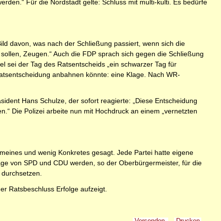
en.“ Für die Nordstadt gelte: Schluss mit multi-kulti. Es bedürfe
ild davon, was nach der Schließung passiert, wenn sich die
den sollen, Zeugen.“ Auch die FDP sprach sich gegen die Schließung
rkel sei der Tag des Ratsentscheids „ein schwarzer Tag für
r Ratsentscheidung anbahnen könnte: eine Klage. Nach WR-
sident Hans Schulze, der sofort reagierte: „Diese Entscheidung
en.“ Die Polizei arbeite nun mit Hochdruck an einem „vernetzten
meines und wenig Konkretes gesagt. Jede Partei hatte eigene
räge von SPD und CDU werden, so der Oberbürgermeister, für die
 durchsetzen.
der Ratsbeschluss Erfolge aufzeigt.
Versenden
Drucken