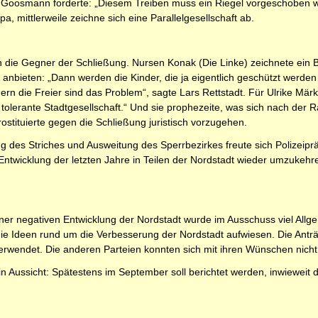
Goosmann forderte: „Diesem Treiben muss ein Riegel vorgeschoben werd
a, mittlerweile zeichne sich eine Parallelgesellschaft ab.
 die Gegner der Schließung. Nursen Konak (Die Linke) zeichnete ein B
fen anbieten: „Dann werden die Kinder, die ja eigentlich geschützt wer
ndern die Freier sind das Problem“, sagte Lars Rettstadt. Für Ulrike Mä
 tolerante Stadtgesellschaft.“ Und sie prophezeite, was sich nach de
rostituierte gegen die Schließung juristisch vorzugehen.
 des Striches und Ausweitung des Sperrbezirkes freute sich Polizeiprä
 Entwicklung der letzten Jahre in Teilen der Nordstadt wieder umzukehr
er negativen Entwicklung der Nordstadt wurde im Ausschuss viel Allge
 die Ideen rund um die Verbesserung der Nordstadt aufwiesen. Die Ant
erwendet. Die anderen Parteien konnten sich mit ihren Wünschen nicht
 in Aussicht: Spätestens im September soll berichtet werden, inwieweit 