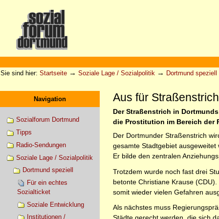
Direkt
zum
Inhalt
|
Direkt
zur
Sektionen
Benutzerspezifische
Navigation
Werkzeuge
→
→
Sie sind hier:
Startseite
Soziale Lage / Sozialpolitik
Dortmund speziell
Aus für Straßenstric
Navigation
Der Straßenstrich in Dortmund
Sozialforum Dortmund
die Prostitution im Bereich der
Tipps
Der Dortmunder Straßenstrich wird
Radio-Sendungen
gesamte Stadtgebiet ausgeweitet w
Er bilde den zentralen Anziehungsp
Soziale Lage / Sozialpolitik
Dortmund speziell
Trotzdem wurde noch fast drei Stu
betonte Christiane Krause (CDU). D
Für ein echtes
somit wieder vielen Gefahren aus
Sozialticket
Soziale Entwicklung
Als nächstes muss Regierungsprä
Institutionen /
Städte gerecht werden, die sich 