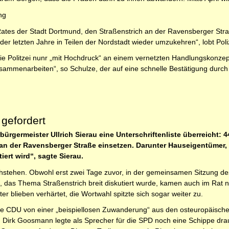
ng
ates der Stadt Dortmund, den Straßenstrich an der Ravensberger Straße
der letzten Jahre in Teilen der Nordstadt wieder umzukehren“, lobt Pol
 Politzei nunr „mit Hochdruck“ an einem vernetzten Handlungskonzept a
menarbeiten“, so Schulze, der auf eine schnelle Bestätigung durch 
 gefordert
ürgermeister Ullrich Sierau eine Unterschriftenliste überreicht: 
an der Ravensberger Straße einsetzen. Darunter Hauseigentümer,
iert wird“, sagte Sierau.
chstehen. Obwohl erst zwei Tage zuvor, in der gemeinsamen Sitzung de
, das Thema Straßenstrich breit diskutiert wurde, kamen auch im Rat 
r blieben verhärtet, die Wortwahl spitzte sich sogar weiter zu.
die CDU von einer „beispiellosen Zuwanderung“ aus den osteuropäische
 Dirk Goosmann legte als Sprecher für die SPD noch eine Schippe drau