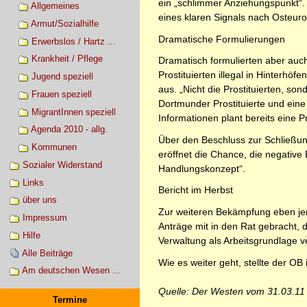
ein „schlimmer Anziehungspunkt“. 
Allgemeines
eines klaren Signals nach Osteurop
Armut/Sozialhilfe
Dramatische Formulierungen
Erwerbslos / Hartz ...
Krankheit / Pflege
Dramatisch formulierten aber auch
Prostituierten illegal in Hinterhö
Jugend speziell
aus. „Nicht die Prostituierten, so
Frauen speziell
Dortmunder Prostituierte und eine
MigrantInnen speziell
Informationen plant bereits eine P
Agenda 2010 - allg.
Über den Beschluss zur Schließung
Kommunen
eröffnet die Chance, die negative
Sozialer Widerstand
Handlungskonzept“.
Links
Bericht im Herbst
über uns
Zur weiteren Bekämpfung eben jen
Impressum
Anträge mit in den Rat gebracht,
Hilfe
Verwaltung als Arbeitsgrundlage v
Alle Beiträge
Wie es weiter geht, stellte der OB
Am deutschen Wesen ...
Quelle: Der Westen vom 31.03.11
Termine