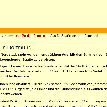
→
→
Kommunale Politik / Parteien
Aus für Straßenstrich in Dortmund
h in Dortmund
s Nordstadt steht vor dem endgültigen Aus. Mit den Stimmen vo
 Ravensberger Straße zu verbieten.
 geschlossen. Das entschied gestern der Rat der Stadt. Außerdem soll d
erden. Die Ratsmehrheit von SPD und CDU hatte bereits im Vorfeld deu
unkt für Kriminelle.
nden lang diskutiert. Für die SPD sprach Dirk Goosmann von „dramatis
ie FDP/Bürgerliste, die Linken und die Grünen/Bündnis 90 warnten davor
gesetzt werden.
sident Dr. Gerd Bollermann den Ratsbeschluss in eine Verordnung um
darum Sorgen, dass die Frauen dann zu ihnen abwandern. Mitte April 