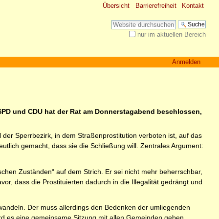
Übersicht
Barrierefreiheit
Kontakt
Website durchsuchen
nur im aktuellen Bereich
Erweiterte Suche…
Anmelden
n SPD und CDU hat der Rat am Donnerstagabend beschlossen,
er Sperrbezirk, in dem Straßenprostitution verboten ist, auf das
tlich gemacht, dass sie die Schließung will. Zentrales Argument:
chen Zuständen“ auf dem Strich. Er sei nicht mehr beherrschbar,
, dass die Prostituierten dadurch in die Illegalität gedrängt und
wandeln. Der muss allerdings den Bedenken der umliegenden
wird es eine gemeinsame Sitzung mit allen Gemeinden geben.