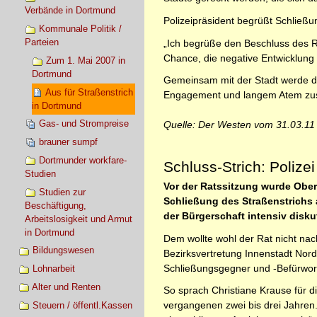
Verbände in Dortmund
Polizeipräsident begrüßt Schließu
Kommunale Politik /
Parteien
„Ich begrüße den Beschluss des R
Chance, die negative Entwicklung 
Zum 1. Mai 2007 in
Dortmund
Gemeinsam mit der Stadt werde die
Aus für Straßenstrich
Engagement und langem Atem zusam
in Dortmund
Gas- und Strompreise
Quelle: Der Westen vom 31.03.11
brauner sumpf
Dortmunder workfare-
Schluss-Strich: Polizei
Studien
Vor der Ratssitzung wurde Oberb
Studien zur
Schließung des Straßenstrichs 
Beschäftigung,
der Bürgerschaft intensiv diskut
Arbeitslosigkeit und Armut
in Dortmund
Dem wollte wohl der Rat nicht na
Bildungswesen
Bezirksvertretung Innenstadt Nord
Schließungsgegner und -Befürworte
Lohnarbeit
Alter und Renten
So sprach Christiane Krause für 
vergangenen zwei bis drei Jahren.
Steuern / öffentl.Kassen