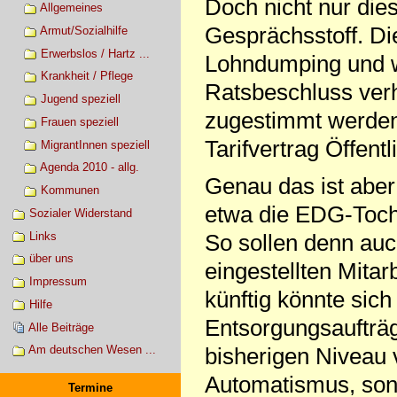
Doch nicht nur diese
Allgemeines
Gesprächsstoff. Di
Armut/Sozialhilfe
Erwerbslos / Hartz ...
Lohndumping und w
Krankheit / Pflege
Ratsbeschluss ver
Jugend speziell
zugestimmt werden
Frauen speziell
Tarifvertrag Öffen
MigrantInnen speziell
Agenda 2010 - allg.
Genau das ist aber
Kommunen
etwa die EDG-Tocht
Sozialer Widerstand
Links
So sollen denn auc
über uns
eingestellten Mita
Impressum
künftig könnte si
Hilfe
Entsorgungsaufträg
Alle Beiträge
Am deutschen Wesen ...
bisherigen Niveau 
Automatismus, son
Termine