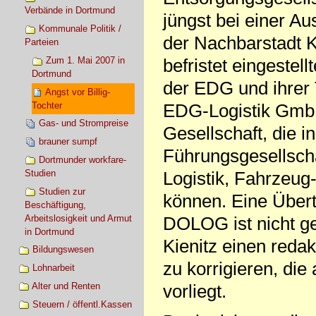
Verbände in Dortmund
jüngst bei einer A
Kommunale Politik /
der Nachbarstadt K
Parteien
Zum 1. Mai 2007 in
befristet eingestell
Dortmund
der EDG und ihrer 
Angst vor Billig-
Tochter
EDG-Logistik Gmb
Gas- und Strompreise
Gesellschaft, die i
brauner sumpf
Führungsgesellscha
Dortmunder workfare-
Studien
Logistik, Fahrzeug
Studien zur
können. Eine Übert
Beschäftigung,
Arbeitslosigkeit und Armut
DOLOG ist nicht g
in Dortmund
Kienitz einen redak
Bildungswesen
zu korrigieren, di
Lohnarbeit
Alter und Renten
vorliegt.
Steuern / öffentl.Kassen