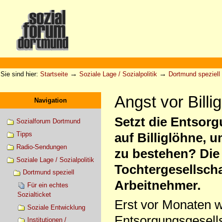
Direkt
zum
Inhalt
|
Direkt
zur
Sektionen
Benutzerspezifische
Navigation
Werkzeuge
→
→
Sie sind hier:
Startseite
Soziale Lage / Sozialpolitik
Dortmund speziell
Angst vor Billi
Navigation
Setzt die Entsor
Sozialforum Dortmund
Tipps
auf Billiglöhne, 
Radio-Sendungen
zu bestehen? Die
Soziale Lage / Sozialpolitik
Tochtergesellscha
Dortmund speziell
Arbeitnehmer.
Für ein echtes
Sozialticket
Erst vor Monaten 
Soziale Entwicklung
Entsorgungsgesell
Institutionen /