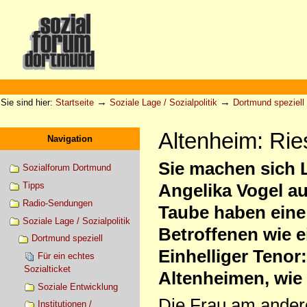
Direkt
zum
Inhalt
|
Direkt
zur
Sektionen
Benutzerspezifische
Navigation
Werkzeuge
→
→
Sie sind hier:
Startseite
Soziale Lage / Sozialpolitik
Dortmund speziell
Altenheim: Ri
Navigation
Sie machen sich 
Sozialforum Dortmund
Tipps
Angelika Vogel a
Radio-Sendungen
Taube haben eine 
Soziale Lage / Sozialpolitik
Betroffenen wie 
Dortmund speziell
Einhelliger Tenor
Für ein echtes
Sozialticket
Altenheimen, wie 
Soziale Entwicklung
Die Frau am andere
Institutionen /