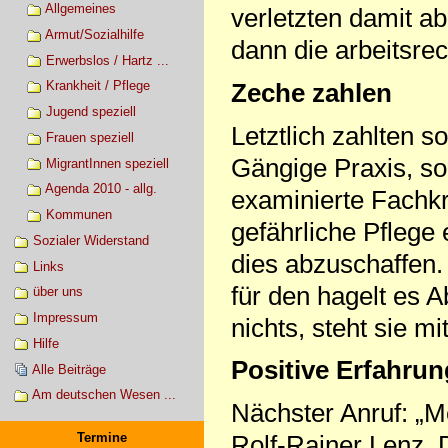
Allgemeines
verletzten damit ab
Armut/Sozialhilfe
dann die arbeitsre
Erwerbslos / Hartz ...
Zeche zahlen
Krankheit / Pflege
Jugend speziell
Letztlich zahlten 
Frauen speziell
Gängige Praxis, so
MigrantInnen speziell
Agenda 2010 - allg.
examinierte Fachk
Kommunen
gefährliche Pflege
Sozialer Widerstand
dies abzuschaffen.
Links
für den hagelt es 
über uns
Impressum
nichts, steht sie m
Hilfe
Positive Erfahru
Alle Beiträge
Am deutschen Wesen ...
Nächster Anruf: „Me
Rolf-Rainer Lenz. D
Termine