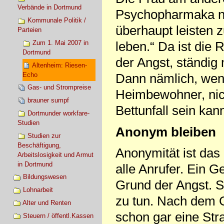
Verbände in Dortmund
Psychopharmaka ne
Kommunale Politik /
überhaupt leisten 
Parteien
Zum 1. Mai 2007 in
leben.“ Da ist die
Dortmund
der Angst, ständig
Altenheim: Riesen-
Echo
Dann nämlich, wenn
Gas- und Strompreise
Heimbewohner, nich
brauner sumpf
Bettunfall sein kan
Dortmunder workfare-
Studien
Anonym bleiben
Studien zur
Beschäftigung,
Anonymität ist das
Arbeitslosigkeit und Armut
in Dortmund
alle Anrufer. Ein 
Bildungswesen
Grund der Angst. S
Lohnarbeit
zu tun. Nach dem 
Alter und Renten
schon gar eine Str
Steuern / öffentl.Kassen